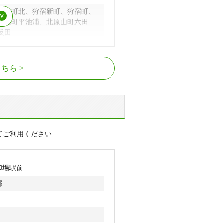
ケ丘町北、狩宿新町、狩宿町、
原山町平池浦、北原山町六田
反田
栄、三郷町富丘、三郷町中井
尾張旭駅、三郷駅
中町、庄中町渋川、庄中町南
こちら
茅池、城山町城山、城山町長池
前田、西大道町八瀬の木前、西
鼻町
てご利用ください
田、東大久手町、東三郷町、東
ケ原町、東山町、平子ケ丘町、
北
印場駅前
中畑、南新町白山、南原山町赤
郷