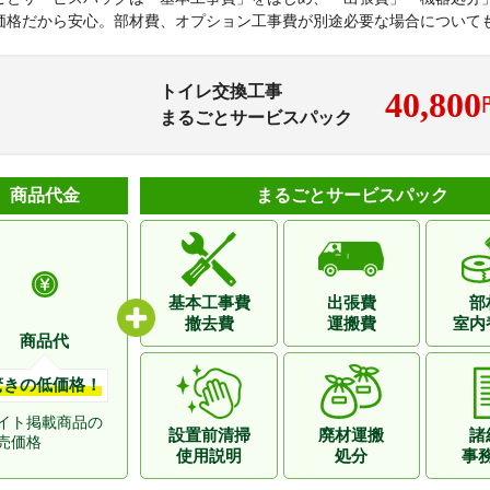
価格だから安心。部材費、オプション工事費が別途必要な場合について
トイレ交換工事
40,800
まるごとサービスパック
商品代金
まるごとサービスパック
基本工事費
出張費
部
撤去費
運搬費
室内
商品代
驚きの低価格！
イト掲載商品の
設置前清掃
廃材運搬
諸
売価格
使用説明
処分
事