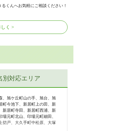
きるくんへお気軽にご相談ください！
詳しく
名別対応エリア
森、旭ケ丘町山の手、旭台、旭
居町今池下、新居町上の田、新
、新居町寺田、新居町西浦、新
印場元町北山、印場元町細田、
上切戸、大久手町中松原、大塚