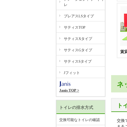
レ
プレアスLSタイプ
サティスTOP
サティスXタイプ
サティスGタイプ
賃
サティスSタイプ
Jフィット
ネ
Janis TOP >
ト
トイレの排水方式
交換可能なトイレの確認
交換
まる