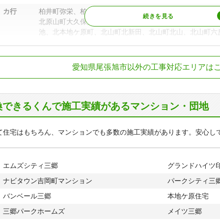
カ行
柏井町弥栄、柏井町公園通、霞ケ丘町中、霞ケ丘町南、霞
北原山町大久保見、北原山町陀摩屋敷、北原山町鳴湫、北
池、北本地ケ原町、北山町北新田、北山町北山、北山町六
サ行
桜ケ丘町、桜ケ丘町西、三郷町栄、三郷町角田、三郷町陶
鉄瀬戸線
印場駅、旭前駅、
田、渋川町、下井町下井、下井町刎内、下井町前の上、庄
愛知県尾張旭市以外の工事対応エリアは
島、庄南町、城前町、城前町上大道、城前町城前、城前町
下、城山町三ツ池、城山町向ケ丘、瀬戸川町
タ行
東栄町、東名西町
換できるくんで施工実績があるマンション・団地
ナ行
長坂町南山、西大道町五輪塚、西大道町下大道、西大道町
大道町六兵衛前、西の野町、西の野町豆塚、西山町、根の
て住宅はもちろん、マンションでも多数の施工実績があります。安心し
ハ行
白鳳町、晴丘町池上、晴丘町東、東印場町、東印場町二反
大道町曽我廻間、東大道町原田、東大道町山の内、東本地
平子町中通、平子町長池上、平子町東、平子町西、平子町
エムズシティ三郷
グランドハイツ
マ行
緑町緑ケ丘、南栄町、南栄町旭ケ丘、南栄町黒石、南新町
土、南原山町石原、南原山町南原山、南本地ケ原町、向町
ナビタウン吉岡町マンション
パークシティ三
ヤ行
吉岡町
バンベール三郷
本地ケ原住宅
三郷パークホームズ
メイツ三郷