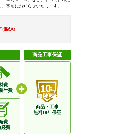
も、事前にお知らせいたします。
円(税込)
商品工事保証
材費
養生費
商品・工事
無料10年保証
経費
務経費