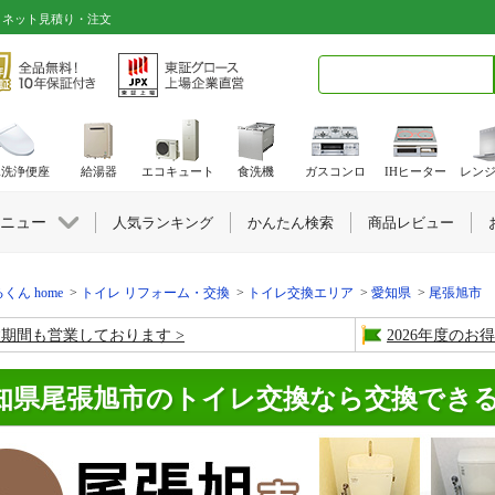
｜ネット見積り・注文
検索キーワード入力
水洗浄便座
給湯器
エコキュート
食洗機
ガスコンロ
IHヒーター
レン
ニュー
人気ランキング
かんたん検索
商品レビュー
くん home
トイレ リフォーム・交換
トイレ交換エリア
愛知県
尾張旭市
盆期間も営業しております
2026年度の
知県尾張旭市のトイレ交換なら交換でき