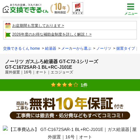
メニュー
お盆期間も営業しております
2026年度のお得な補助金制度を詳しく解説！
交換できるくん home
給湯器
メーカーから選ぶ
ノーリツ
据置タイプ｜
ノーリツ ガスふろ給湯器 GT-C72-1シリーズ
GT-C1672SAR-1 BL+RC-J101E
屋外据置｜16号｜オート｜エコジョーズ
1件