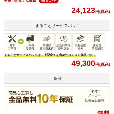
交換できるくん価格
49
％OFF
24,123
円(税込)
まるごと
サービスパック
基本
出張費
部材費
設置前清掃
廃材運搬
諸経費
工事費
運搬費
室内養生費
使用説明
処分
事務経費
まるごとサービスパックは、上記全てを含めたコミコミ価格です！
49,300
円(税込)
保証
ご参考：
メーカー
延長保証価格
無料