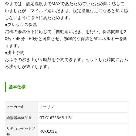
今までは、設定温度までMAXであたためていたため熱く感じて
いましたが、マイルド追いだきは、設定温度付近になると熱く感
じないように徐々にあたためます。
●フレックス保温
浴槽の湯温低下に応じて「自動追いだき」を行い、保温間隔を2
0分・45分・60分と可変させ、効率的な保温と省エネルギーを図
ります。
●沸上予約
おふろの沸き上がり時刻を予約できます。セットした時間におふ
ろ沸かしが終了します。
基本仕様
メーカー名
ノーリツ
給湯器本体品番
GT-C1672SAR-1 BL
リモコンセット品
RC-J101E
番