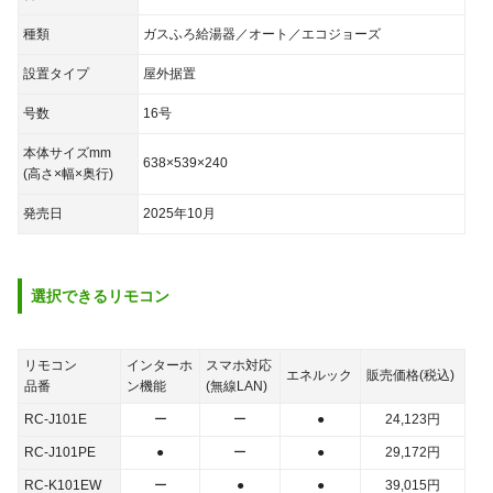
種類
ガスふろ給湯器／オート／エコジョーズ
設置タイプ
屋外据置
号数
16号
本体サイズmm
638×539×240
(高さ×幅×奥行)
発売日
2025年10月
選択できる
リモコン
リモコン
インターホ
スマホ対応
エネルック
販売価格(税込)
品番
ン
機能
(無線LAN)
RC-J101E
ー
ー
●
24,123
円
RC-J101PE
●
ー
●
29,172
円
RC-K101EW
ー
●
●
39,015
円