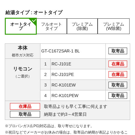
給湯タイプ :
オートタイプ
オートタイ
フルオート
プレミアム
プレミアム
プ
タイプ
(除菌)
(W除菌)
本体
GT-C1672SAR-1 BL
取寄品
都市ガス対応
1
RC-J101E
在庫品
リモコン
2
RC-J101PE
在庫品
（ご選択）
3
RC-K101EW
取寄品
4
RC-K101PEW
取寄品
在庫品
取寄品よりも早く工事に伺えます
取寄品
納期まで約3～4営業日
※プロパンガス(LPG)対応品は、取り寄せになります。
※祝日などでメーカーがお休みの場合は、取寄品の納期が表記よりかかるこ