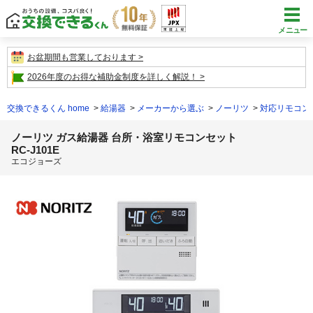
メニュー
お盆期間も営業しております
2026年度のお得な補助金制度を詳しく解説！
交換できるくん home
給湯器
メーカーから選ぶ
ノーリツ
対応リモコン
ノーリツ ガス給湯器 台所・浴室リモコンセット
RC-J101E
エコジョーズ