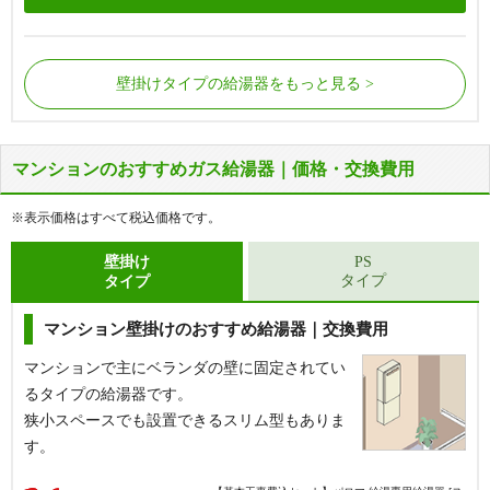
壁掛けタイプの給湯器をもっと見る
マンションのおすすめガス給湯器｜価格・交換費用
屋外の床に据置で設置されているタイプの給湯器で
屋外の床に据置で設置されているタイプの給湯器で
す。
す。
※表示価格はすべて税込価格です。
給湯器側面から配管が接続されています。
給湯器側面から配管が接続されています。
浴槽にある循環金具の数が1つだけの場合に該当し
浴槽にある循環金具の数が2つの場合に該当しま
壁掛け
PS
タイプ
タイプ
ます。
す。
マンション壁掛けのおすすめ給湯器｜交換費用
【基本工事費込セット】
リンナイ 給湯専用給湯器 [エ
コジョーズ][屋外据置型][16号][RUX-Eシリーズ][BL認
定品][W458×H596×D210mm][シャイニーシルバー]
マンションで主にベランダの壁に固定されてい
るタイプの給湯器です。
給湯専用
狭小スペースでも設置できるスリム型もありま
16号
す。
据置き