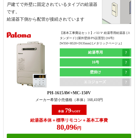
戸建てで外壁に固定されているタイプの給湯器
です。
給湯器下側から配管が接続されています
【基本工事費込セット】
パロマ 給湯専用給湯器 [ス
タンダード] [屋外壁掛/PS設置型] [16号]
[W350×H520×D135mm] [メタリックベージュ]
給湯専用
16号
壁掛け
エコジョーズ
PH-1615AW
MC-150V
メーカー希望小売価格（本体）
168,410
円
79
本体
%OFF
給湯器本体＋標準リモコン＋基本工事費
80,096
円