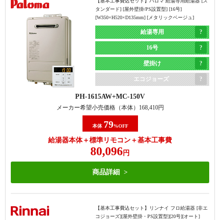
【基本工事費込セット】
パロマ 給湯専用給湯器 [ス
エコジョーズ
タンダード] [屋外壁掛/PS設置型] [16号]
[W350×H520×D135mm] [メタリックベージュ]
現在と同じ
浴槽隣接タイプ
RUX-E1616G(A)
MC-145V(A)
浴槽隣接タイプ
(2つ穴)から
給湯専用
メーカー希望小売価格（本体）
239,800
円
(2つ穴)
据置タイプ(1つ穴)
16号
60
本体
%OFF
に交換
に交換
壁掛け
給湯器本体＋標準リモコン＋基本工事費
143,818
円
エコジョーズ
PH-1615AW
MC-150V
商品詳細
メーカー希望小売価格（本体）
168,410
円
79
本体
%OFF
【基本工事費込セット】
パロマ フロ給湯器 [非エコジ
給湯器本体＋標準リモコン＋基本工事費
ョーズ] [屋外据置型] [20号] [オート] [給水・給湯接続
80,096
20A] [W534×H670×D240mm] [メタリックベージュ]
円
オート
商品詳細
20号
・機器の交換のみで完了する
・機器の交換+1つ穴への交換用
据置き
・商品ラインナップはエコジョ
部材+対応費が必要
【基本工事費込セット】
リンナイ フロ給湯器 [非エ
エコジョーズ
ーズのみのため、1つ穴の非エ
・商品ラインナップは、非エコ
コジョーズ][屋外壁掛・PS設置型][20号][オート]