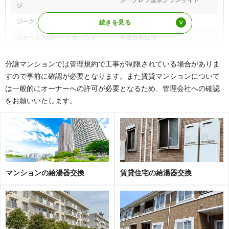
ジ
ジークレフ舞子狩口台
シーマークス舞子公園
ジェームス山パークホームズ
神陵台東住宅
セントポリア
ディアエスタミオ星陵台
分譲マンションでは管理規約で工事が制限されている場合がありま
ディアエスタミオ舞子
ディオフェルティ学園都市
すので事前に確認が必要となります。また賃貸マンションについて
ティオ舞子
藤和垂水ホームズ
は一般的にオーナーへの許可が必要となるため、管理会社への確認
をお願いいたします。
西舞子パークホームズ
パークハウス舞子
パークフィールド垂水舞子
パームスクエアジェームス山
パルメーラ垂水ヒルズ
ビスタグランデ神戸星陵台
ビスタグランデ舞子
フェルティプラザ垂水・丘の街
ユニオン海岸通
ラウムズ垂水
マンションの給湯器交換
賃貸住宅の給湯器交換
リブコートフェリスガーデン垂水
ルイシャトレ垂水
※その他、多数の実績がございます。