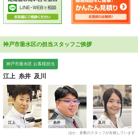
神戸市垂水区の担当スタッフご挨拶
神戸市垂水区 お客様担当
江上
糸井
及川
江上
糸井
及川
ほか、多数のスタッフが在籍しています