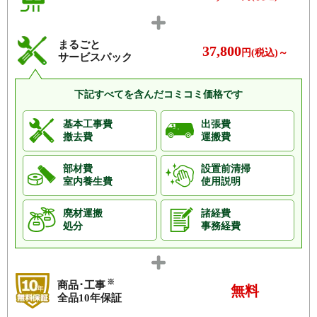
まるごと
37,800
円(税込)～
サービスパック
下記すべてを含んだコミコミ価格です
基本工事費
出張費
撤去費
運搬費
部材費
設置前清掃
室内養生費
使用説明
廃材運搬
諸経費
処分
事務経費
※
商品･工事
無料
全品10年保証