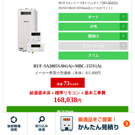
[RUF-SAシリーズ][スリムタイプ][BL認定品]
コジョーズタイプに交換した方
ジョーズもエコジョーズも両方
FH-2023SAR
MFC-250V
[W250×H610×D250mm][ユーロホワイト]
が安くなる場合もある
ある
メーカー希望小売価格（本体）
435,600
円
オート
71
本体
%OFF
20号
給湯器本体＋標準リモコン＋基本工事費
壁掛け
185,281
円
エコジョーズ
商品詳細
スリム
RUF-SA2005SAW(A)
MBC-155V(A)
メーカー希望小売価格（本体）
411,400
円
【基本工事費込セット】
ノーリツ フロ給湯器 [エコジ
ョーズ][屋外据置型][20号][オート][GT-C72-1シリーズ]
73
本体
%OFF
[BL認定品][W539×H638×D240mm][プレシャスシルバ
ー]
給湯器本体＋標準リモコン＋基本工事費
168,038
オート
円
20号
商品詳細
据置き
エコジョーズ
【基本工事費込セット】
ノーリツ フロ給湯器 [エコ