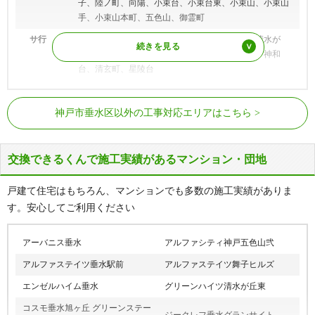
子、陸ノ町、向陽、小束台、小束台東、小束山、小束山
手、小束山本町、五色山、御霊町
サ行
坂上、潮見が丘、塩屋北町、塩屋台、塩屋町、清水が
丘、清水通、下畑町、松風台、城が山、神陵台、神和
台、清玄町、星陵台
タ行
高丸、多聞台、多聞町、千鳥が丘、千代が丘、つつじが
JR神戸線
塩屋駅、垂水駅、舞子駅
丘、天ノ下町
神戸市垂水区以外の工事対応エリアはこちら
山陽塩屋駅、滝の茶屋駅、東垂水駅、
ナ行
仲田、中道、西舞子、西脇、野田通
山陽電気鉄道本線
山陽垂水駅、霞ヶ丘駅、舞子公園駅、
ハ行
馬場通、東垂水、東垂水町、東舞子町、日向、平磯、福
西舞子駅
交換できるくんで施工実績があるマンション・団地
田、星が丘、本多聞
マ行
舞子坂、舞子台、舞多聞西、舞多聞東、学が丘、瑞ケ
戸建て住宅はもちろん、マンションでも多数の施工実績がありま
丘、瑞穂通、南多聞台、美山台、宮本町、名谷町、桃山
す。安心してご利用ください
台
ヤ行
山手
アーバニス垂水
アルファシティ神戸五色山弐
アルファステイツ垂水駅前
アルファステイツ舞子ヒルズ
エンゼルハイム垂水
グリーンハイツ清水が丘東
コスモ垂水旭ヶ丘 グリーンステー
ジークレフ垂水グランサイト