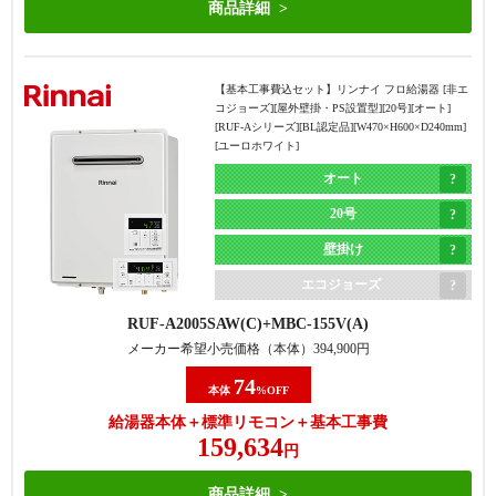
商品詳細
【基本工事費込セット】
リンナイ フロ給湯器 [非エ
コジョーズ][屋外壁掛・PS設置型][20号][オート]
[RUF-Aシリーズ][BL認定品][W470×H600×D240mm]
[ユーロホワイト]
オート
20号
壁掛け
エコジョーズ
RUF-A2005SAW(C)
MBC-155V(A)
メーカー希望小売価格（本体）
394,900
円
74
本体
%OFF
給湯器本体＋標準リモコン＋基本工事費
159,634
円
商品詳細