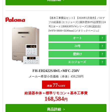
【基本工事費込セット】
【2026年5月発売】パロマ
フロ給湯器 [エコジョーズ] [屋外壁掛/PS設置型] [24
号] [オート] [BRIGHTS/Wシリーズ] [BL認定品]
[W470×H600×D240mm] [メタリックベージュ]
オート
24号
壁掛け
エコジョーズ
FH-EH2422SAWL
MFC-250V
メーカー希望小売価格（本体）
459,250
円
77
本体
%OFF
給湯器本体＋標準リモコン＋基本工事費
168,584
円
商品詳細