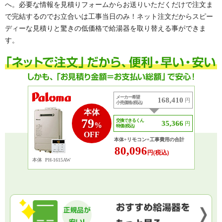
へ。必要な情報を見積りフォームからお送りいただくだけで注文ま
で完結するのでお立合いは工事当日のみ！ネット注文だからスピー
ディーな見積りと驚きの低価格で給湯器を取り替える事ができま
す。
メーカー希望
168,410
円
小売価格 (税込)
本体
79
交換できるくん
35,366
円
%
特価 (税込)
OFF
本体+リモコン+工事費用の合計
80,096
円(税込)
本体
PH-1615AW