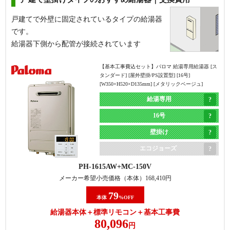
【基本工事費込セット】
長府製作所 石油給湯器 [屋内
戸建てで外壁に固定されているタイプの給湯器
長府製作所
据置型][直圧式][オートタイプ][給湯能力：4万キロ
です。
(46.5kW)][給排気：FF式]
給湯器下側から配管が接続されています
オート
4万キロ
【基本工事費込セット】
パロマ 給湯専用給湯器 [ス
タンダード] [屋外壁掛/PS設置型] [16号]
直圧式
[W350×H520×D135mm] [メタリックベージュ]
給湯専用
エコフィール
16号
KIB-4770DAF
KR-111V
メーカー希望小売価格（本体）
475,200
円
壁掛け
51
エコジョーズ
本体
%OFF
給湯器本体＋標準リモコン＋排気筒＋基本工事費
PH-1615AW
MC-150V
326,052
円
メーカー希望小売価格（本体）
168,410
円
79
商品詳細
本体
%OFF
給湯器本体＋標準リモコン＋基本工事費
80,096
円