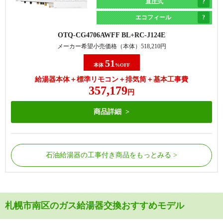
直圧式
エコフィール
OTQ-CG4706AWFF BL
RC-J124E
メーカー希望小売価格（本体）
518,210
円
51
本体
%OFF
給湯器本体＋標準リモコン＋排気筒＋基本工事費
357,179
円
商品詳細
石油給湯器の工事付き商品をもっとみる
石油給湯器が床に置かれていれば「据置型」となり
札幌市南区のガス給湯器交換おすすめモデル
ます。お使いの給湯器が貯湯式の場合は本体にお湯
を溜める必要があるため据置タイプのみしか存在し