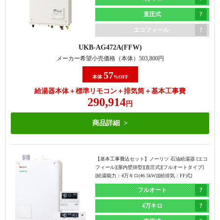
直圧式
エコフィール
UKB-AG472A(FFW)
メーカー希望小売価格（本体）
503,800
円
57
本体
%OFF
給湯器本体＋標準リモコン＋排気筒＋基本工事費
290,914
円
商品詳細
【基本工事費込セット】
ノーリツ 石油給湯器 [エコ
フィール][屋内壁掛型][直圧式][フルオートタイプ]
[給湯能力：4万キロ(46.5kW)][給排気：FF式]
フルオート
4万キロ