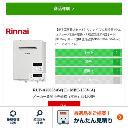
【基本工事費込セット】
コロナ 石油給湯器 [エコフィ
ール][屋内据置型][直圧式][フルオートタイプ][EFシリー
商品詳細
ズ][給湯能力：4万キロ(46.5kW)][給排気：強制給排気
(FFK)][ボイスリモコン付属]
フルオート
【基本工事費込セット】
リンナイ フロ給湯器 [非エ
4万キロ
コジョーズ][屋外壁掛・PS設置型][20号][オート]
[RUF-Aシリーズ][BL認定品][W470×H600×D240mm]
直圧式
[ユーロホワイト]
オート
エコフィール
20号
UKB-EF472F(FFK)
メーカー希望小売価格（本体）
547,800
円
壁掛け
52
エコジョーズ
本体
%OFF
給湯器本体＋標準リモコン＋排気筒＋基本工事費
RUF-A2005SAW(C)
MBC-155V(A)
353,424
円
メーカー希望小売価格（本体）
394,900
円
74
商品詳細
本体
%OFF
給湯器本体＋標準リモコン＋基本工事費
159,634
円