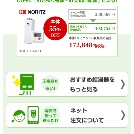
メーカー希望
230,560
円
小売価格 (税込)
本体
55
交換できるくん
103,752
円
%
特価 (税込)
OFF
本体+リモコン+工事費用の合計
172,848
円(税込)
本体
OX-4706FF