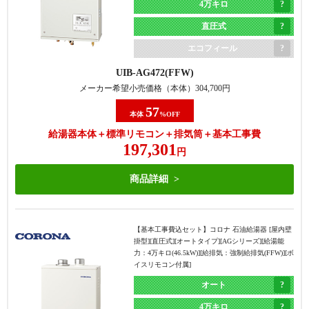
4万キロ
直圧式
エコフィール
UIB-AG472(FFW)
メーカー希望小売価格（本体）
304,700
円
57
本体
%OFF
給湯器本体＋標準リモコン＋排気筒＋基本工事費
197,301
円
商品詳細
【基本工事費込セット】
コロナ 石油給湯器 [屋内壁
掛型][直圧式][オートタイプ][AGシリーズ][給湯能
力：4万キロ(46.5kW)][給排気：強制給排気(FFW)][ボ
イスリモコン付属]
オート
4万キロ