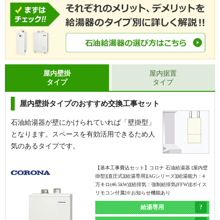
屋内壁掛
屋内据置
タイプ
タイプ
屋内壁掛タイプのおすすめ交換工事セット
石油給湯器が壁にかけられていれば「壁掛型」
となります。スペースを有効活用できるため人
気のあるタイプです。
【基本工事費込セット】
コロナ 石油給湯器 [屋内壁
掛型][直圧式][給湯専用][AGシリーズ][給湯能力：4
万キロ(46.5kW)][給排気：強制給排気(FFW)][ボイス
リモコン付属]※お知らせ機能あり
給湯専用