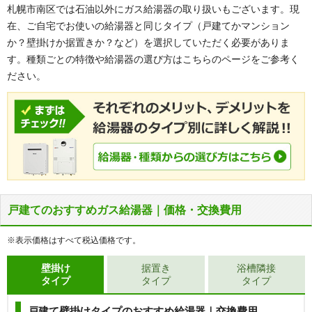
札幌市南区では石油以外にガス給湯器の取り扱いもございます。現
ません。
在、ご自宅でお使いの給湯器と同じタイプ（戸建てかマンション
か？壁掛けか据置きか？など）を選択していただく必要がありま
【基本工事費込セット】
ノーリツ 石油給湯器 [屋内据
置型][直圧式][給湯専用][給湯能力：4万キロ(46.5kW)]
す。種類ごとの特徴や給湯器の選び方はこちらのページをご参考く
[給排気：FF式][標準リモコン付属]※お知らせ機能あり
ださい。
給湯専用
4万キロ
直圧式
エコフィール
OQB-4706FF
メーカー希望小売価格（本体）
321,200
円
戸建てのおすすめガス給湯器｜価格・交換費用
55
本体
%OFF
給湯器本体＋標準リモコン＋排気筒＋基本工事費
※表示価格はすべて税込価格です。
213,636
円
壁掛け
据置き
浴槽隣接
タイプ
タイプ
タイプ
商品詳細
戸建て壁掛けタイプのおすすめ給湯器｜交換費用