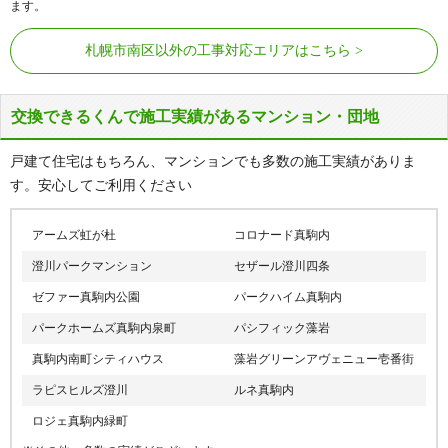
ます。
条、常盤五条、常盤六条、砥山
ナ行
中ノ沢
札幌市南区以外の工事対応エリアはこちら
ハ行
藤野、藤野一条、藤野二条、藤野三条、藤野四条、藤野
五条、藤野六条
交換できるくんで施工実績があるマンション・団地
マ行
真駒内、真駒内曙町、真駒内泉町、真駒内柏丘、真駒内
上町、真駒内幸町、真駒内東町、真駒内本町、真駒内緑
戸建て住宅はもちろん、マンションでも多数の施工実績がありま
町、真駒内南町、真駒内公園、簾舞一条、簾舞二条、簾
す。安心してご利用ください
舞三条、簾舞四条、簾舞五条、簾舞六条、簾舞、南沢、
南沢一条、南沢二条、南沢三条、南沢四条、南沢五条、
南沢六条、南三十条西、南三十一条西、南三十二条西、
アームズ虹が杜
コロナード真駒内
南三十三条西、南三十四条西、南三十五条西、南三十六
澄川パークマンション
セザール澄川四条
条西、南三十七条西、南三十八条西、南三十九条西、藻
岩下、藻岩山
ゼファー真駒内公園
パークハイム真駒内
パークホームズ真駒内泉町
パシフィック藻岩
真駒内南町シティハウス
藻岩グリーンアヴェニュー壱番街
ラピスヒルズ澄川
ルネ真駒内
ロジェ真駒内緑町