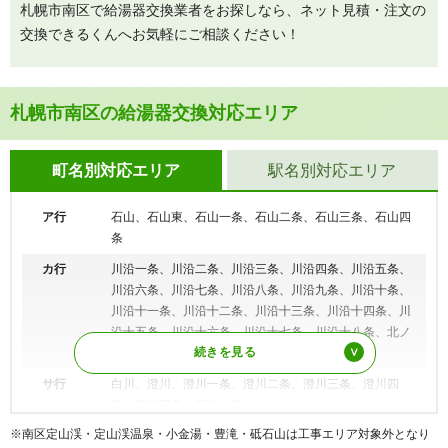
札幌市南区で給湯器交換業者をお探しなら、ネット見積・注文の
交換できるくんへお気軽にご相談ください！
札幌市南区の給湯器交換対応エリア
町名別対応エリア
駅名別対応エリア
ア行
石山、石山東、石山一条、石山二条、石山三条、石山四
条
カ行
川沿一条、川沿二条、川沿三条、川沿四条、川沿五条、
川沿六条、川沿七条、川沿八条、川沿九条、川沿十条、
川沿十一条、川沿十二条、川沿十三条、川沿十四条、川
沿十五条、川沿十六条、川沿十七条、川沿十八条、北ノ
沢、芸術の森
サ行
白川、澄川、澄川一条、澄川二条、澄川三条、澄川四
条、澄川五条、澄川六条
札幌市営地下鉄南北線
澄川駅、自衛隊前駅、真駒内駅
※南区定山渓・定山渓温泉・小金湯・豊滝・砥石山は工事エリア対象外となり
タ行
滝野、常盤、常盤一条、常盤二条、常盤三条、常盤四