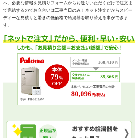
へ。必要な情報を見積りフォームからお送りいただくだけで注文ま
で完結するのでお立合いは工事当日のみ！ネット注文だからスピー
ディーな見積りと驚きの低価格で給湯器を取り替える事ができま
す。
メーカー希望
168,410
円
小売価格 (税込)
本体
79
交換できるくん
35,366
円
%
特価 (税込)
OFF
本体+リモコン+工事費用の合計
80,096
円(税込)
本体
PH-1615AW