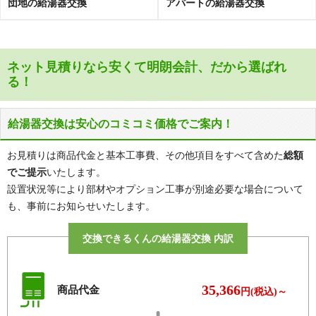
団地の給湯器交換
アパートの給湯器交換
ヤ行
柳ケ丘、八幡、山田
ネット見積りなら安くて明朗会計、だから選ばれ
る！
給湯器交換は安心のコミコミ価格でご案内！
お見積りは商品代金と基本工事費、その他項目をすべて含めた
総額
でご提示
いたします。
設置状況等により部材やオプション工事が別途必要な場合について
も、事前にお知らせいたします。
交換できるくんの給湯器交換 内訳
35,366
商品代金
円(税込)～