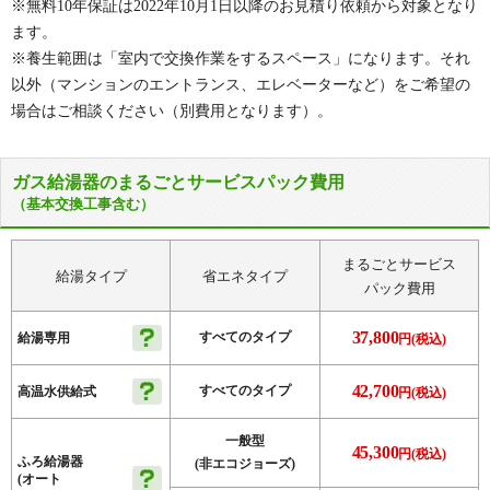
※無料10年保証は2022年10月1日以降のお見積り依頼から対象となり
ます。
※養生範囲は「室内で交換作業をするスペース」になります。それ
以外（マンションのエントランス、エレベーターなど）をご希望の
場合はご相談ください（別費用となります）。
ガス給湯器のまるごとサービスパック費用
（基本交換工事含む）
まるごとサービス
給湯タイプ
省エネタイプ
パック費用
37,800
すべてのタイプ
給湯専用
円(税込)
42,700
すべてのタイプ
高温水供給式
円(税込)
一般型
45,300
円(税込)
ふろ給湯器
(非エコジョーズ)
(オート