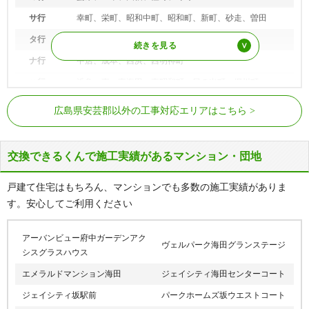
サ行
幸町、栄町、昭和中町、昭和町、新町、砂走、曽田
タ行
大正町、月見町、つくも町、寺迫
ナ行
中店、成本、西浜、西明神町
ハ行
浜角、東、東海田、東昭和町、日の出町、堀川町
JR山陽本線
海田市駅、向洋駅
マ行
三迫、南幸町、南昭和町、南大正町、南つくも町、南堀
広島県安芸郡以外の工事対応エリアはこちら
川町、南本町、南明神町、明神町
呉線
坂駅、水尻駅、小屋浦駅
熊野町
交換できるくんで施工実績があるマンション・団地
ア行
石神
戸建て住宅はもちろん、マンションでも多数の施工実績がありま
カ行
柿迫、川角、神田、貴船、呉地
す。安心してご利用ください
サ行
城之堀、新宮
タ行
出来庭
アーバンビュー府中ガーデンアク
ヴェルパーク海田グランステージ
シスグラスハウス
ナ行
中溝
エメラルドマンション海田
ジェイシティ海田センターコート
ハ行
萩原、初神、東山、平谷
ジェイシティ坂駅前
パークホームズ坂ウエストコート