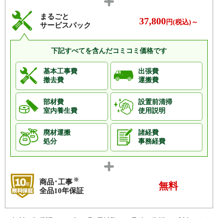
まるごと
37,800
円(税込)～
サービスパック
下記すべてを含んだコミコミ価格です
基本工事費
出張費
撤去費
運搬費
部材費
設置前清掃
室内養生費
使用説明
廃材運搬
諸経費
処分
事務経費
※
商品･工事
無料
全品10年保証