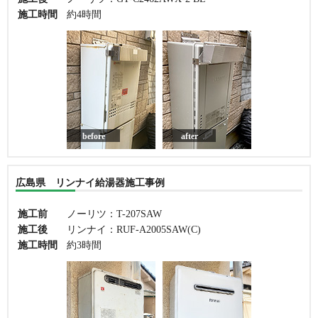
施工時間
約4時間
before
after
広島県 リンナイ給湯器施工事例
施工前
ノーリツ：T-207SAW
施工後
リンナイ：RUF-A2005SAW(C)
施工時間
約3時間