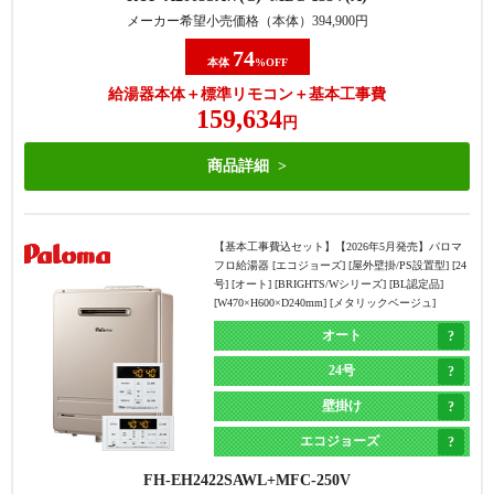
メーカー希望小売価格（本体）
394,900
円
74
本体
%OFF
給湯器本体＋標準リモコン＋基本工事費
159,634
円
商品詳細
【基本工事費込セット】
【2026年5月発売】パロマ
フロ給湯器 [エコジョーズ] [屋外壁掛/PS設置型] [24
号] [オート] [BRIGHTS/Wシリーズ] [BL認定品]
[W470×H600×D240mm] [メタリックベージュ]
オート
24号
壁掛け
エコジョーズ
FH-EH2422SAWL
MFC-250V