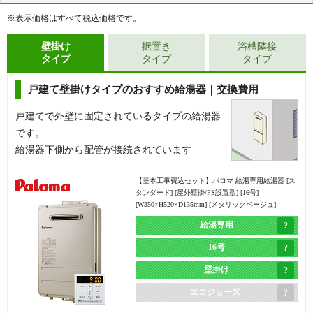
※表示価格はすべて税込価格です。
壁掛け
据置き
浴槽隣接
タイプ
タイプ
タイプ
戸建て壁掛けタイプのおすすめ給湯器｜交換費用
戸建てで外壁に固定されているタイプの給湯器
です。
給湯器下側から配管が接続されています
【基本工事費込セット】
パロマ 給湯専用給湯器 [ス
タンダード] [屋外壁掛/PS設置型] [16号]
[W350×H520×D135mm] [メタリックベージュ]
給湯専用
16号
壁掛け
エコジョーズ