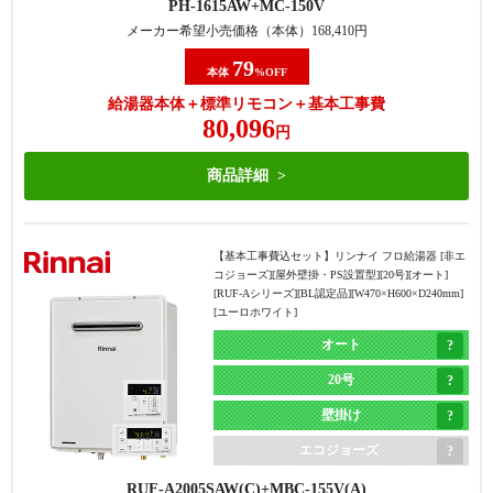
PH-1615AW
MC-150V
メーカー希望小売価格（本体）
168,410
円
79
本体
%OFF
給湯器本体＋標準リモコン＋基本工事費
80,096
円
商品詳細
【基本工事費込セット】
リンナイ フロ給湯器 [非エ
コジョーズ][屋外壁掛・PS設置型][20号][オート]
[RUF-Aシリーズ][BL認定品][W470×H600×D240mm]
[ユーロホワイト]
オート
20号
壁掛け
エコジョーズ
RUF-A2005SAW(C)
MBC-155V(A)