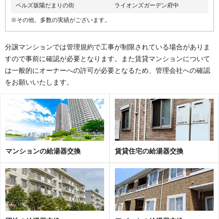
坂町
ベルズ坂陽だまりの街
ライオンズガーデン府中
ア行
植田
※その他、多数の実績がございます。
カ行
北新地、小屋浦
分譲マンションでは管理規約で工事が制限されている場合がありま
サ行
坂東、坂西
すので事前に確認が必要となります。また賃貸マンションについて
タ行
鯛尾
は一般的にオーナーへの許可が必要となるため、管理会社への確認
ハ行
平成ケ浜
をお願いいたします。
ヤ行
横浜中央、横浜西、横浜東
府中町
ア行
青崎中、青崎東、青崎南、石井城、大須、大通
カ行
鹿籠
マンションの給湯器交換
賃貸住宅の給湯器交換
サ行
桜ケ丘、清水ケ丘、城ケ丘、新地、瀬戸ハイム、千代
タ行
鶴江
ハ行
浜田、浜田本町、本町
マ行
みくまり、緑ケ丘、宮の町、茂陰、桃山