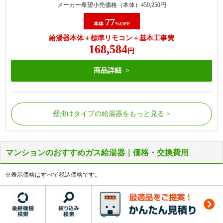
メーカー希望小売価格（本体）
459,250
円
77
本体
%OFF
給湯器本体＋標準リモコン＋基本工事費
168,584
円
商品詳細
壁掛けタイプの給湯器をもっと見る
マンションのおすすめガス給湯器｜価格・交換費用
屋外の床に据置で設置されているタイプの給湯器で
屋外の床に据置で設置されているタイプの給湯器で
す。
す。
※表示価格はすべて税込価格です。
給湯器側面から配管が接続されています。
給湯器側面から配管が接続されています。
浴槽にある循環金具の数が1つだけの場合に該当し
浴槽にある循環金具の数が2つの場合に該当しま
壁掛け
PS
タイプ
タイプ
ます。
す。