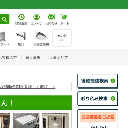
カート
お問合せ
閲覧履歴
ログイン
その他
>>
ジフード
蛇口
浴室乾燥機
お客様の声
施工事例
工事エリア
お得な補助金制度を詳しく解説！
くん！