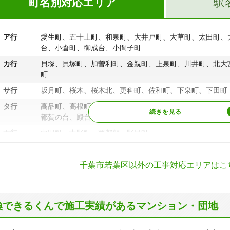
町名別対応エリア
駅
ア行
愛生町、五十土町、和泉町、大井戸町、大草町、太田町、
台、小倉町、御成台、小間子町
カ行
貝塚、貝塚町、加曽利町、金親町、上泉町、川井町、北大
町
サ行
坂月町、桜木、桜木北、更科町、佐和町、下泉町、下田町
タ行
高品町、高根町、多部田町、旦谷町、千城台東、千城台西
都賀の台、殿台町、富田町
ナ行
中田町、中野町、西都賀、野呂町
ハ行
原町、東寺山町
R総武本線
都賀駅
千葉市若葉区以外の工事対応エリアはこ
マ行
みつわ台、源町
動物公園駅、みつ
葉都市モノレール２号線
駅、千城台北駅、
ヤ行
谷当町
ワ行
若松台、若松町
換できるくんで施工実績があるマンション・団地