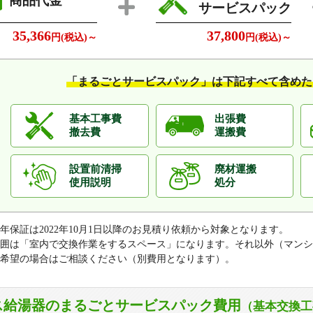
商品代金
サービスパック
35,366
37,800
円(税込)～
円(税込)～
「まるごとサービスパック」は
下記すべて含めた
基本工事費
出張費
撤去費
運搬費
設置前清掃
廃材運搬
使用説明
処分
0年保証は2022年10月1日以降のお見積り依頼から対象となります。
囲は「室内で交換作業をするスペース」になります。それ以外（マンシ
希望の場合はご相談ください（別費用となります）。
ス給湯器のまるごとサービスパック費用
（基本交換工