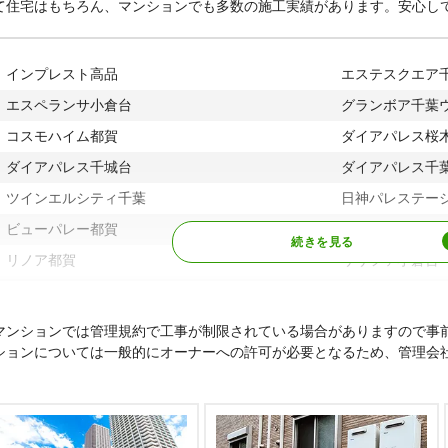
て住宅はもちろん、マンションでも多数の施工実績があります。安心し
インプレスト高品
エステスクエア
エスペランサ小倉台
グランボア千葉
コスモハイム都賀
ダイアパレス桜
ダイアパレス千城台
ダイアパレス千
ツインエルシティ千葉
日神パレステー
ビューパレー都賀
モアクレスト千
リノア都賀
リリファ小倉台
ロータリーパレス千葉パークサイドヒルズ
マンションでは管理規約で工事が制限されている場合がありますので事
ションについては一般的にオーナーへの許可が必要となるため、管理会