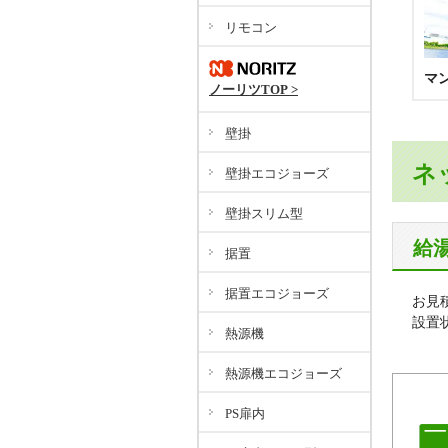
リモコン
マ
ノーリツTOP >
壁掛
ネ
壁掛エコジョーズ
壁掛スリム型
給
据置
据置エコジョーズ
お見
設置
熱源機
熱源機エコジョーズ
PS扉内