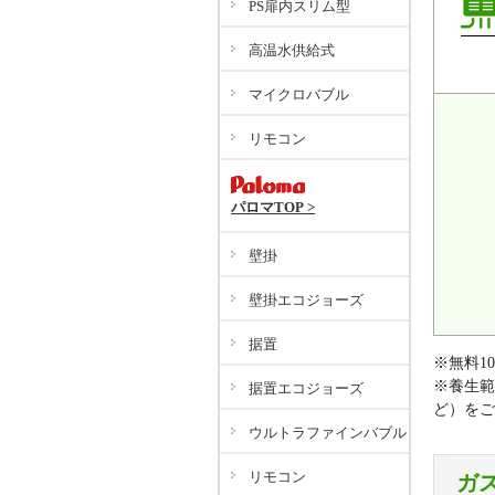
PS扉内スリム型
高温水供給式
マイクロバブル
リモコン
パロマTOP >
壁掛
壁掛エコジョーズ
据置
※無料1
※養生範
据置エコジョーズ
ど）をご
ウルトラファインバブル
リモコン
ガ