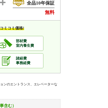
全品10年保証
無料
コミコミ価格!
部材費
室内養生費
諸経費
事務経費
ョンのエントランス、エレベーターな
事含む）