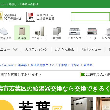
スピード見積り・工事費込み特価
検索キーワード入力
水洗浄便座
給湯器
エコキュート
食洗機
ガスコンロ
IHヒーター
レン
ニュー
人気ランキング
かんたん検索
商品レビュー
くん home
給湯器
給湯器交換エリア
千葉県
千葉市
若葉区
盆期間も営業しております
2026年度の
葉市若葉区の給湯器交換なら交換できる