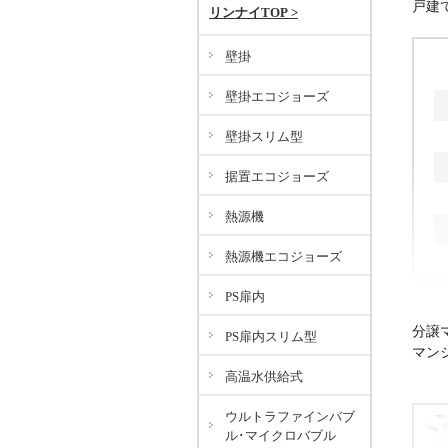
戸建
リンナイTOP >
壁掛
壁掛エコジョーズ
壁掛スリム型
据置エコジョーズ
熱源機
熱源機エコジョーズ
PS扉内
分譲
PS扉内スリム型
マン
高温水供給式
ウルトラファインバブ
ル･マイクロバブル