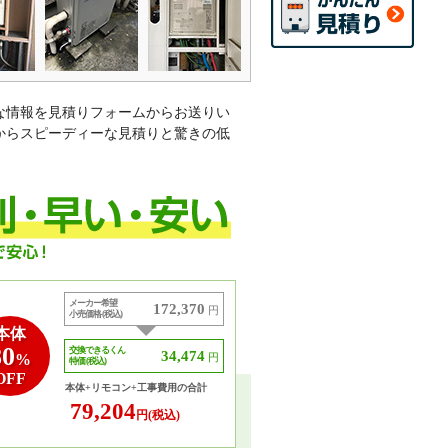
な情報を見積りフォームからお送りい
からスピーディーな見積りと驚きの低
メーカー希望
172,370
円
小売価格 (税込)
本体
80
交換できるくん
34,474
%
円
特価 (税込)
OFF
本体+リモコン+工事費用の合計
79,204
円(税込)