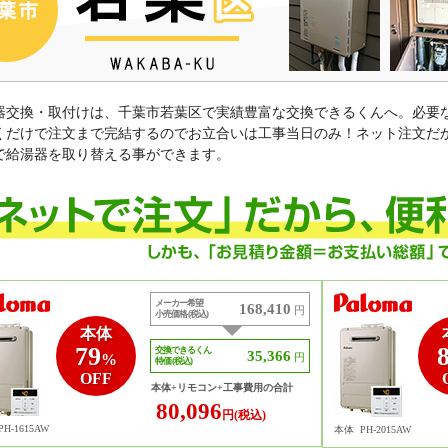
器交換・取付けは、千葉市若葉区で実績豊富な交換できるくんへ。必要
くだけで注文まで完結するのでお立合いは工事当日のみ！ネット注文だ
で給湯器を取り替える事ができます。
メーカー希望
168,410
円
小売価格 (税込)
本体
79
交換できるくん
35,366
%
円
特価 (税込)
OFF
本体+リモコン+工事費用の合計
80,096
円(税込)
PH-1615AW
本体
PH-2015AW