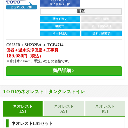
サイドカバー付
便座
壁リモコン
オート開閉
瞬間式
オート便器洗浄
オート脱臭
きれい除菌水
CS232B + SH232BA ＋ TCF4714
便器＋温水洗浄便座＋工事費
189,080
円（税込）
※床排水200mm、手洗いなしの価格です。
商品詳細
TOTOのネオレスト｜タンクレストイレ
ネオレスト
ネオレスト
ネオレスト
LS1
AS1
RS1
便器
便器
フチなし
トルネード洗浄
ネオレストLS1セット
フチなし
トルネード洗浄