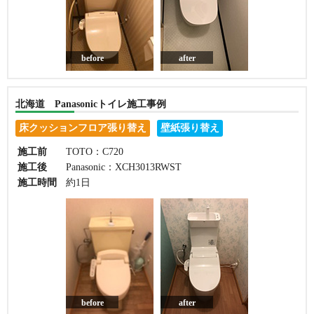
before
after
北海道 Panasonicトイレ施工事例
床クッションフロア張り替え
壁紙張り替え
施工前
TOTO：C720
施工後
Panasonic：XCH3013RWST
施工時間
約1日
before
after