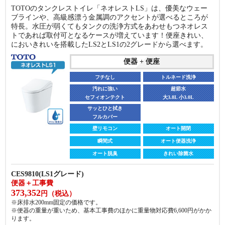
汚れに強い
超節水
TOTOのタンクレストイレ「ネオレストLS」は、優美なウェー
セフィオンテクト
大4.8L 小3.6L
汚れに強い
超節水
ブラインや、高級感漂う金属調のアクセントが選べるところが
セフィオンテクト
大4.8L 小3.6L
お手入れラク
特長。水圧が弱くてもタンクの洗浄方式をあわせもつネオレス
サイドカバー付
お手入れラク
トであれば取付可となるケースが増えています！便座きれい、
サイドカバー付
便座
においきれいを搭載したLS2とLS1の2グレードから選べます。
便座
袖リモコン
オート開閉
便器 + 便座
壁リモコン
オート開閉
貯湯式
オート便器洗浄
瞬間式
オート便器洗浄
フチなし
トルネード洗浄
オート脱臭
きれい除菌水
オート脱臭
汚れに強い
きれい除菌水
超節水
セフィオンテクト
大3.8L 小3.0L
CS225BP + SH224BA + CH961SWS
便器＋温水洗浄便座＋工事費
CS410B + SH410BA ＋ TCF4734A
サッとひと拭き
147,874
フルカバー
便器＋温水洗浄便座＋工事費
円（税込）
288,236
※床排水200mm、手洗いなしの価格です。
円（税込）
壁リモコン
オート開閉
※床排水200mm、手洗いなしの価格です。
瞬間式
オート便器洗浄
商品詳細
商品詳細
オート脱臭
きれい除菌水
CES9810(LS1グレード)
便器＋工事費
373,352
円（税込）
※床排水200mm固定の価格です。
※便器の重量が重いため、基本工事費のほかに重量物対応費
6,600
円がかか
ります。