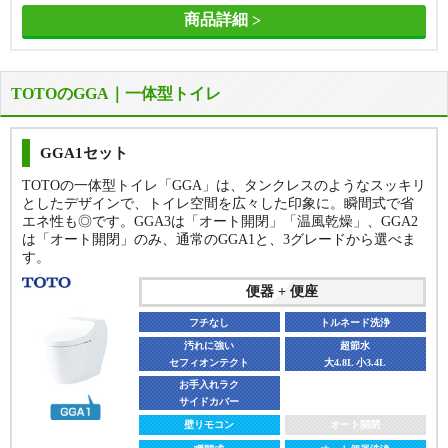
商品詳細
TOTOのGGA｜一体型トイレ
GGA1セット
TOTOの一体型トイレ「GGA」は、タンクレスのようなスッキリ
としたデザインで、トイレ空間を広々した印象に。瞬間式で省
便器 + 便座
便器 + 便座
エネ性も◎です。GGA3は「オート開閉」「温風乾燥」、GGA2
フチなし
フチなし
トルネード洗浄
トルネード洗浄
は「オート開閉」のみ、通常のGGA1と、3グレードから選べま
す。
汚れに強い
汚れに強い
超節水
超節水
セフィオンテクト
セフィオンテクト
大3.8L 小3.0L
大3.8L 小3.0L
便器 + 便座
サッとひと拭き
サッとひと拭き
フルカバー
フルカバー
フチなし
トルネード洗浄
壁リモコン
壁リモコン
オート開閉
オート開閉
汚れに強い
超節水
瞬間式
瞬間式
オート便器洗浄
オート便器洗浄
セフィオンテクト
大4.8L 小3.4L
お手入れラク
オート脱臭
オート脱臭
きれい除菌水
きれい除菌水
サイドカバー
CES9510FR
壁リモコン
オート開閉
CES9710F(AS1グレード)
便器＋工事費
便器＋工事費