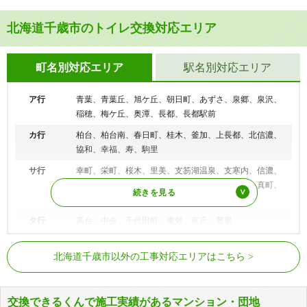
北海道千歳市のトイレ交換対応エリア
町名別対応エリア
駅名別対応エリア
ア行
青葉、青葉丘、旭ケ丘、朝日町、あずさ、泉郷、泉沢、
稲穂、梅ケ丘、奥潭、長都、長都駅前
カ行
柏台、柏台南、春日町、桂木、釜加、上長都、北信濃、
協和、幸福、寿、駒里
サ行
幸町、栄町、桜木、里美、支笏湖温泉、支寒内、信濃、
東雲町、清水町、自由ケ丘、祝梅、白樺、新星、真町、
新富、水明郷、末広、住吉、清流
タ行
高台、中央、千代田町、東郊、富丘、豊里
ナ行
新川、錦町、根志越
新千歳空港駅、南千歳駅、千歳駅、長
JR千歳線
北海道千歳市以外の工事対応エリアはこちら
都駅
ハ行
柏陽、花園、東丘、日の出、日の出丘、美々、美笛、福
住、富士、文京、平和、北栄、北斗、北陽、北光、幌
JR石勝線
南千歳駅
加、幌美内、本町
交換できるくんで施工実績があるマンション・団地