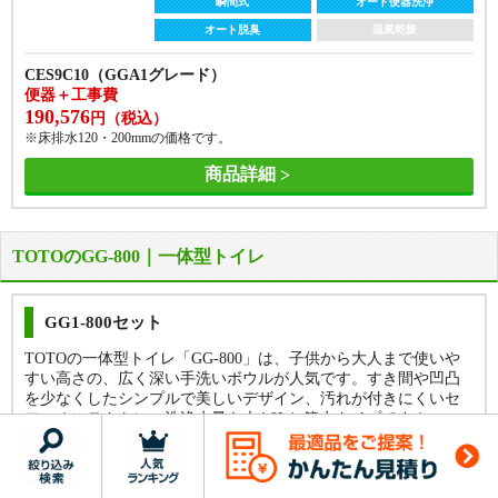
瞬間式
オート便器洗浄
267,598
322,620
円（税込）
円（税込）
オート脱臭
温風乾燥
※床排水120・200mm固定（給水管露出）の価格です。
※床排水120・200mm固定（給水管露出）の価格です。
商品詳細
CES9C10（GGA1グレード）
商品詳細
便器＋工事費
190,576
円（税込）
※床排水120・200mmの価格です。
商品詳細
TOTOのGG-800｜一体型トイレ
GG1-800セット
TOTOの一体型トイレ「GG-800」は、子供から大人まで使いや
すい高さの、広く深い手洗いボウルが人気です。すき間や凹凸
を少なくしたシンプルで美しいデザイン、汚れが付きにくいセ
フィオンテクトに、洗浄水量も大4.8Lと節水タイプです！
便器 + 便座
フチなし
トルネード洗浄