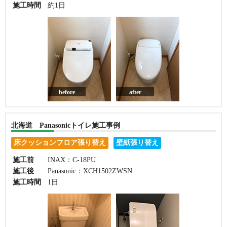
施工時間
約1日
before
after
北海道 Panasonicトイレ施工事例
床クッションフロア張り替え
壁紙張り替え
施工前
INAX：C-18PU
施工後
Panasonic：XCH1502ZWSN
施工時間
1日