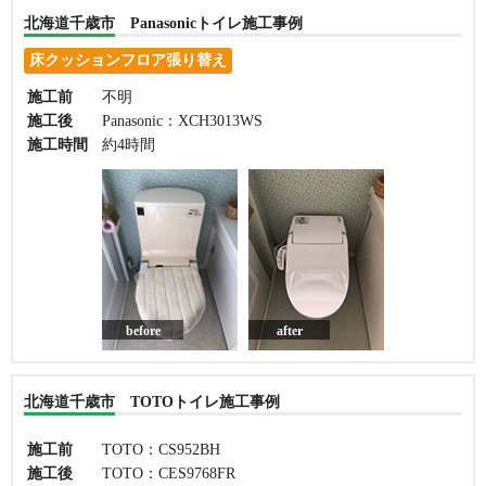
北海道千歳市 Panasonicトイレ施工事例
床クッションフロア張り替え
施工前
不明
施工後
Panasonic：XCH3013WS
施工時間
約4時間
before
after
北海道千歳市 TOTOトイレ施工事例
施工前
TOTO：CS952BH
施工後
TOTO：CES9768FR