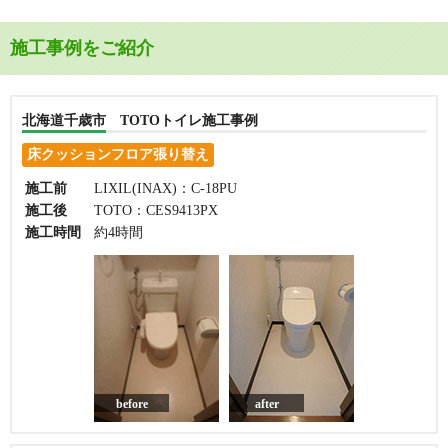
施工事例をご紹介
北海道千歳市 TOTOトイレ施工事例
床クッションフロア張り替え
施工前
LIXIL(INAX)：C-18PU
施工後
TOTO：CES9413PX
施工時間
約4時間
before
after