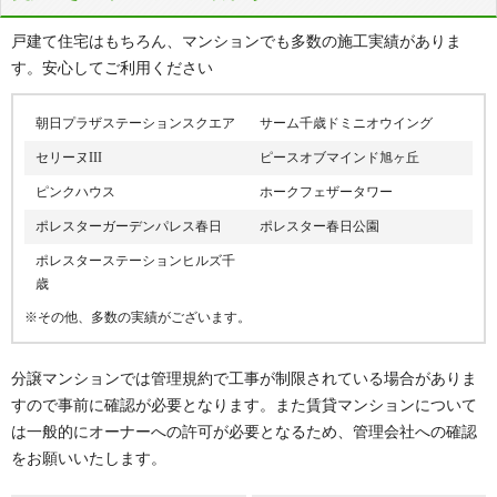
マ行
真々地、みどり台北、みどり台南、緑町、都、モラップ
戸建て住宅はもちろん、マンションでも多数の施工実績がありま
ヤ行
大和、弥生、勇舞
す。安心してご利用ください
ラ行
蘭越、流通
ワ行
若草
朝日プラザステーションスクエア
サーム千歳ドミニオウイング
セリーヌIII
ピースオブマインド旭ヶ丘
ピンクハウス
ホークフェザータワー
ポレスターガーデンパレス春日
ポレスター春日公園
ポレスターステーションヒルズ千
歳
※その他、多数の実績がございます。
分譲マンションでは管理規約で工事が制限されている場合がありま
すので事前に確認が必要となります。また賃貸マンションについて
は一般的にオーナーへの許可が必要となるため、管理会社への確認
をお願いいたします。