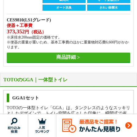
商品詳細
商品詳細
オート脱臭
きれい除菌水
CES9810(LS1グレード)
便器＋工事費
373,352
円（税込）
※床排水200mm固定の価格です。
※便器の重量が重いため、基本工事費のほかに重量物対応費
6,600
円がかか
ります。
商品詳細
TOTOのGGA｜一体型トイレ
GGA1セット
TOTOの一体型トイレ「GGA」は、タンクレスのようなスッキリ
としたデザインで、トイレ空間を広々した印象に。瞬間式で省
便器 + 便座
便器 + 便座
エネ性も◎です。GGA3は「オート開閉」「温風乾燥」、GGA2
フチなし
フチなし
トルネード洗浄
トルネード洗浄
は「オート開閉」のみ、通常のGGA1と、3グレードから選べま
す。
汚れに強い
汚れに強い
超節水
超節水
セフィオンテクト
セフィオンテクト
大3.8L 小3.0L
大3.8L 小3.0L