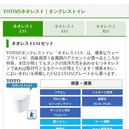
TOTOのネオレスト｜タンクレストイレ
ネオレスト
ネオレスト
ネオレスト
LS1
AS1
RS1
便器
便器
フチなし
トルネード洗浄
ネオレストLS1セット
フチなし
トルネード洗浄
汚れに強い
超節水
TOTOのタンクレストイレ「ネオレストLS」は、優美なウェー
セフィオンテクト
大4.8L 小3.6L
汚れに強い
超節水
ブラインや、高級感漂う金属調のアクセントが選べるところが
セフィオンテクト
大4.8L 小3.6L
お手入れラク
特長。水圧が弱くてもタンクの洗浄方式をあわせもつネオレス
サイドカバー付
お手入れラク
トであれば取付可となるケースが増えています！便座きれい、
サイドカバー付
便座
においきれいを搭載したLS2とLS1の2グレードから選べます。
便座
袖リモコン
オート開閉
便器 + 便座
壁リモコン
オート開閉
貯湯式
オート便器洗浄
瞬間式
オート便器洗浄
フチなし
トルネード洗浄
オート脱臭
きれい除菌水
オート脱臭
汚れに強い
きれい除菌水
超節水
セフィオンテクト
大3.8L 小3.0L
CS225BP + SH224BA + CH961SWS
便器＋温水洗浄便座＋工事費
CS410B + SH410BA ＋ TCF4734A
サッとひと拭き
147,874
フルカバー
便器＋温水洗浄便座＋工事費
円（税込）
288,236
※床排水200mm、手洗いなしの価格です。
円（税込）
壁リモコン
オート開閉
※床排水200mm、手洗いなしの価格です。
瞬間式
オート便器洗浄