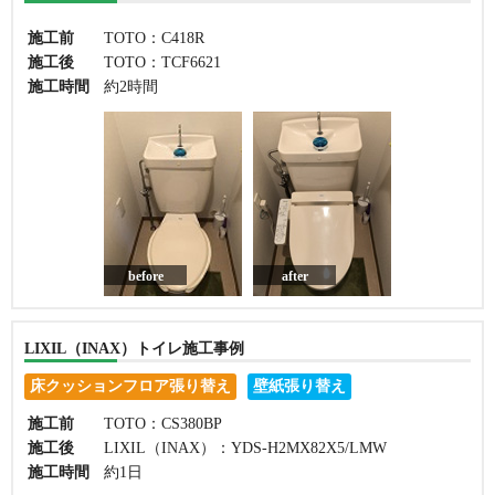
施工前
TOTO：C418R
施工後
TOTO：TCF6621
施工時間
約2時間
before
after
LIXIL（INAX）トイレ施工事例
床クッションフロア張り替え
壁紙張り替え
施工前
TOTO：CS380BP
施工後
LIXIL（INAX）：YDS-H2MX82X5/LMW
施工時間
約1日