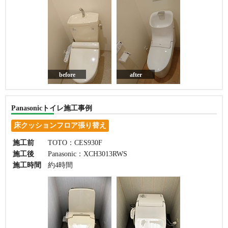
before
after
Panasonicトイレ施工事例
床クッションフロア張り替え
施工前
TOTO：CES930F
施工後
Panasonic：XCH3013RWS
施工時間
約4時間