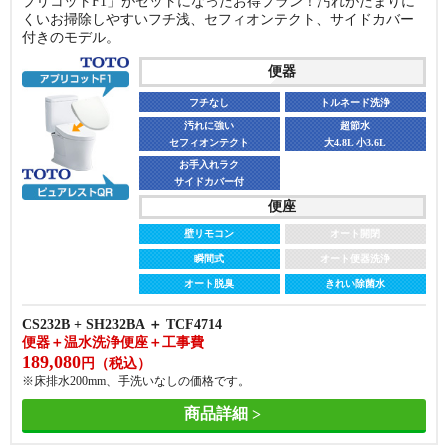
プリコットF1」がセットになったお得プラン！汚れがたまりに
くいお掃除しやすいフチ浅、セフィオンテクト、サイドカバー
付きのモデル。
便器
フチなし
トルネード洗浄
汚れに強い
超節水
セフィオンテクト
大4.8L 小3.6L
お手入れラク
サイドカバー付
便座
壁リモコン
オート開閉
瞬間式
オート便器洗浄
オート脱臭
きれい除菌水
CS232B + SH232BA ＋ TCF4714
便器＋温水洗浄便座＋工事費
189,080
円（税込）
※床排水200mm、手洗いなしの価格です。
商品詳細