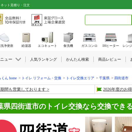
｜ネット見積り・注文
検索キーワード入力
水洗浄便座
給湯器
エコキュート
食洗機
ガスコンロ
IHヒーター
レン
ニュー
人気ランキング
かんたん検索
商品レビュー
くん home
トイレ リフォーム・交換
トイレ交換エリア
千葉県
四街道市
盆期間も営業しております
2026年度の
葉県四街道市のトイレ交換なら交換でき