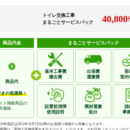
トイレ交換工事
40,800
まるごとサービスパック
商品代金
まるごとサービスパック
基本工事費
出張費
部
撤去費
運搬費
室内
商品代
驚きの低価格！
イト掲載商品の
設置前清掃
廃材運搬
諸
売価格
使用説明
処分
事
10年保証は2022年10月1日以降のお見積り依頼から対象となります。
範囲は「室内で交換作業をするスペース」になります。それ以外（マンションのエ