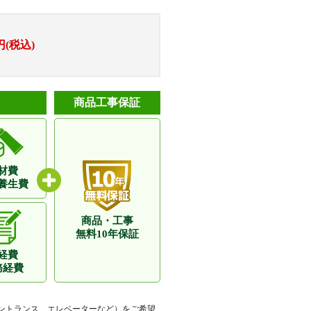
円(税込)
商品工事保証
材費
養生費
商品・工事
無料10年保証
経費
務経費
ントランス、エレベーターなど）をご希望