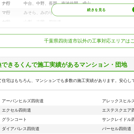
ナ行
中台、中野、長岡、南波佐間、成山
マ行
みそら、みのり町、めいわ、もねの里、物井
ヤ行
山梨、吉岡、四街道
ラ行
鹿放ケ丘
R総武本線
四街道駅、物井駅
ワ行
和田、和良比
千葉県四街道市以外の工事対応エリアは
R成田エクスプレス
四街道駅
換できるくんで施工実績があるマンション・団地
て住宅はもちろん、マンションでも多数の施工実績があります。安心し
アーバンヒルズ四街道
アレックスヒル
エクセル四街道
エステスクエア
グランコート
サンクレイドル
ダイアパレス四街道
パーセル四街道