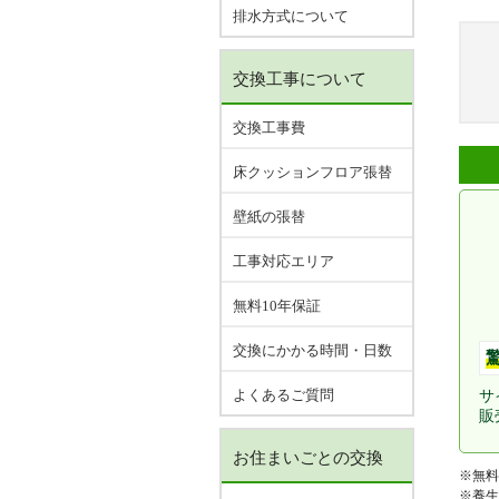
排水方式について
交換工事について
交換工事費
床クッションフロア張替
壁紙の張替
工事対応エリア
無料10年保証
交換にかかる時間・日数
よくあるご質問
サ
販
お住まいごとの交換
※無料
※養生