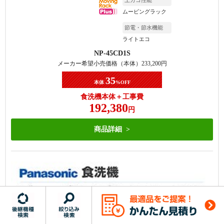
ムービングラック
節電・節水機能
ライトエコ
NP-45CD1S
メーカー希望小売価格（本体）
233,200
円
35
本体
%OFF
食洗機本体＋工事費
192,380
円
商品詳細