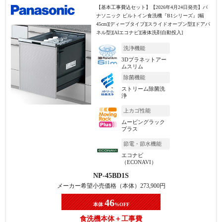
【基本工事費込セット】
【2026年4月24日発売】パ
ナソニック ビルトイン食洗機『B1シリーズ』[幅
45cm][ディープタイプ][スライドオープン型][ドアパ
ネル型][AIエコナビ][液体洗剤自動投入]
洗浄機能
3Dプラネットアー
ムスリム
除菌機能
ストリーム除菌洗
浄
上カゴ性能
ムービングラック
プラス
節電・節水機能
エコナビ
（ECONAVI）
NP-45BD1S
メーカー希望小売価格（本体）
273,900
円
46
本体
%OFF
食洗機本体＋工事費