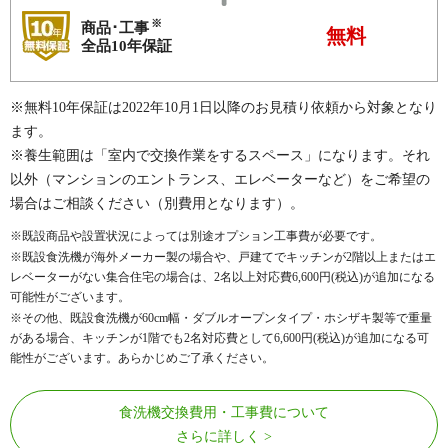
ライオンズマンション日吉ガーデ
※
商品･工事
ライオンズマンション綱島南
無料
ンシティ
全品10年保証
リステージ岸根公園
ルイシャトレ新横浜
ルネ綱島
ルピナス大倉山
※無料10年保証は2022年10月1日以降のお見積り依頼から対象となり
ます。
ルピナス日吉サウステラス
ロイヤルシャトー日吉
※養生範囲は「室内で交換作業をするスペース」になります。それ
ロワール岸根公園
以外（マンションのエントランス、エレベーターなど）をご希望の
※その他、多数の実績がございます。
場合はご相談ください（別費用となります）。
※既設商品や設置状況によっては別途オプション工事費が必要です。
※既設食洗機が海外メーカー製の場合や、戸建てでキッチンが2階以上またはエ
レベーターがない集合住宅の場合は、2名以上対応費
6,600
円(税込)が追加になる
可能性がございます。
※その他、既設食洗機が60cm幅・ダブルオープンタイプ・ホシザキ製等で重量
がある場合、キッチンが1階でも2名対応費として
6,600
円(税込)が追加になる可
能性がございます。あらかじめご了承ください。
食洗機交換費用・工事費について
さらに詳しく