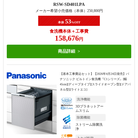
RSW-SD401LPA
メーカー希望小売価格（本体）
250,800
円
53
本体
%OFF
食洗機本体＋工事費
158,676
円
商品詳細
【基本工事費込セット】
【2026年4月24日発売】パ
ナソニック ビルトイン食洗機『C1シリーズ』[幅
45cm][ディープタイプ][スライドオープン型][ドアパ
ネル型][ライトエコ]
洗浄機能
3Dプラネットアー
ムスリム
除菌機能
ストリーム除菌洗
浄
上カゴ性能