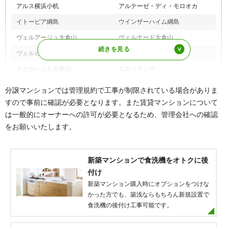
アルス横浜小机
アルテーゼ・ディ・モロオカ
イトーピア綱島
ウインザーハイム綱島
ヴェルアージュ大倉山
ヴェルナード大倉山
ヴェルピア大倉山
エクステ大倉山
エクセレント大倉山
エスペランサ
エルズ新横浜
エンゼルパークハイツ参番館
分譲マンションでは管理規約で工事が制限されている場合がありま
エンゼルハイム大倉山
エンゼルハイム日吉
すので事前に確認が必要となります。また賃貸マンションについて
は一般的にオーナーへの許可が必要となるため、管理会社への確認
大倉屋ビル
大倉山ハイム
をお願いいたします。
ガーデンズ綱島スカイウィング
菊名レジデンシアプラザ
クオス綱島センティア
グランシティ日吉
新築マンションで食洗機をオトクに後
グランシティ日吉本町
グランチェルト大倉山
付け
グランドメゾン大倉山弐番館
グリーンコーポ綱島
新築マンション購入時にオプションをつけな
グリーンサラウンドシティ
かった方でも、築浅ならもちろん新規設置で
グリーンヒル大倉山
食洗機の後付け工事可能です。
クリオ綱島伍番館
クリオ綱島東壱番館
クリオ新横浜
クリオ新横浜壱番館