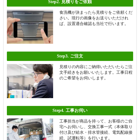
Step2.
見積りをご依頼
食洗機が決まったら見積りをご依頼くだ
さい。現行の画像をお送りいただけれ
ば、設置適合確認も当社で行います。
Step3.
ご注文
見積りの内容にご納得いただいたらご注
文手続きをお願いいたします。工事日程
のご希望をお伺いします。
Step4.
工事お伺い
工事担当が商品を持って、お客様のご自
宅へお伺いし、交換工事一式（本体取り
付け及び給水・排水管接続、電気配線接
続、試運転等）を行います。