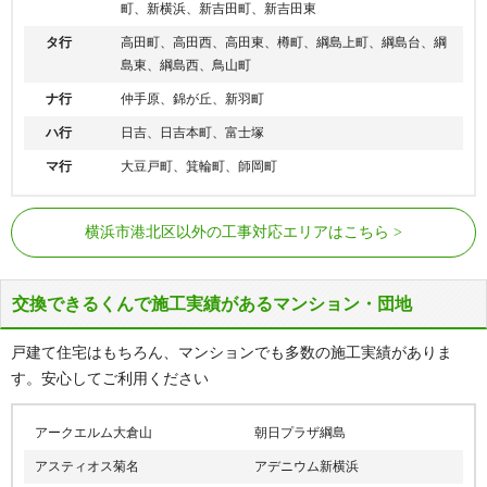
町、新横浜、新吉田町、新吉田東
タ行
高田町、高田西、高田東、樽町、綱島上町、綱島台、綱
島東、綱島西、鳥山町
ナ行
仲手原、錦が丘、新羽町
ハ行
日吉、日吉本町、富士塚
マ行
大豆戸町、箕輪町、師岡町
東海道新幹線
新横浜駅
横浜市港北区以外の工事対応エリアはこちら
JR横浜線
菊名駅、新横浜駅、小机駅
横浜市営地下鉄ブルーライ
岸根公園駅、新横浜駅、北新横浜駅、
交換できるくんで施工実績があるマンション・団地
ン
新羽駅
横浜市営地下鉄グリーンラ
日吉駅、日吉本町駅、高田駅
戸建て住宅はもちろん、マンションでも多数の施工実績がありま
イン
す。安心してご利用ください
日吉駅、綱島駅、大倉山駅、菊名駅、
東急東横線
妙蓮寺駅
アークエルム大倉山
朝日プラザ綱島
東急目黒線
日吉駅
アスティオス菊名
アデニウム新横浜