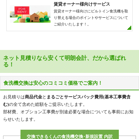
賃貸オーナー様向けサービス
クリオ新横浜北参番館
クリオ北新横浜伍番館
賃貸オーナー様向けにビルトイン食洗機を取
り替える場合のポイントやサービスについて
グレイス菊名
グレーシア港北綱島
ご紹介いたします！。
クレール綱島
クレストフォルム新横浜
クレストフォルム日吉
クレッセント新横浜
クレッセント新横浜イルドマーニ
クレッセント大倉山西
ネット見積りなら安くて明朗会計、だから選ばれ
サンクタス菊名リネアストリシア
サンフル日吉本町ガーデンハウス
る！
ジェイパーク日吉
篠原コーポラス
秀和大倉山レジデンス
新横浜サニーコート
食洗機交換は安心のコミコミ価格でご案内！
セントラルガーデン港北
ソフィア大倉山
ダイアパレスグランデージ日吉
ダイアパレス新横浜駅前公園
お見積りは
商品代金
と
まるごとサービスパック費用(基本工事費含
む)
の全て含めた総額をご提示いたします。
ダイアパレス新横浜北
チェリッシュ菊名
部材費、オプション工事費が別途必要な場合についても事前にお知
綱島十番館
綱島マンション
らせいたします。
ディグニコート大倉山ヒルズ
D'クラディア日吉本町
藤和シティーコープ大倉山
藤和綱島ハイタウン
交換できるくんの食洗機交換･新規設置 内訳