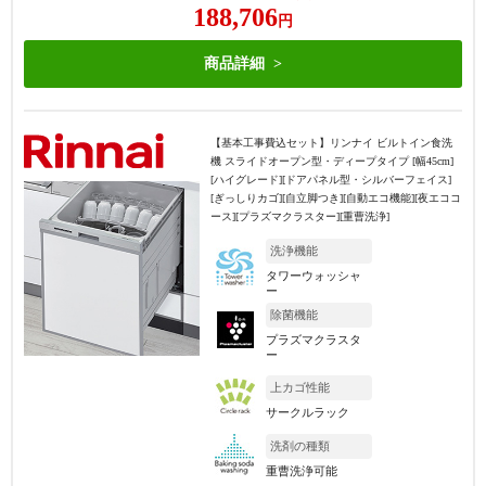
188,706
円
商品詳細
【基本工事費込セット】
リンナイ ビルトイン食洗
機 スライドオープン型・ディープタイプ [幅45cm]
[ハイグレード][ドアパネル型・シルバーフェイス]
[ぎっしりカゴ][自立脚つき][自動エコ機能][夜エココ
ース][プラズマクラスター][重曹洗浄]
洗浄機能
タワーウォッシャ
ー
除菌機能
プラズマクラスタ
ー
上カゴ性能
サークルラック
洗剤の種類
重曹洗浄可能