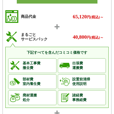
藤和ライブタウン大倉山
トースト新横浜
ドメス新横浜
ドレッセ大倉山
65,120
商品代金
円(税込)～
ナイスパークステージ日吉
ナイスベルクール横濱綱島
パークサイド綱島
パークシティ綱島
まるごと
パークシティ綱島 壱番街
パークホームズ日吉本町光彩の丘
40,800
円(税込)～
サービスパック
白楽ハウス
パール綱島マンション
パテラ大倉山
パルク新横浜
下記すべてを含んだコミコミ価格です
パルミナード大倉山
日吉ハイホーム
基本工事費
出張費
日吉本町プレジデンスエグゼ
日吉本町プレジデンスゼクティ
撤去費
運搬費
日吉ロイヤルマンション
ヒルズ菊名
部材費
設置前清掃
フェアリーテールコート
フォルム綱島クレスタワーズ
室内養生費
使用説明
フジビューハイツ菊名
プラウド大倉山
廃材運搬
諸経費
ホーメストヒルズ日吉
メイツ新横浜
処分
事務経費
ライオンズガーデン妙蓮寺カルム
メビウスブレイン菊名ウェルズ
ヒルズ