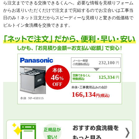
ら注文までできる交換できるくんへ。必要な情報を見積りフォーム
からお送りいただくだけで注文まで完結するのでお立合いは工事当
日のみ！ネット注文だからスピーディーな見積りと驚きの低価格で
ビルトイン食洗機を交換できます。
メーカー希望
232,100
円
小売価格 (税込)
本体
46
交換できるくん
125,334
円
%
特価 (税込)
OFF
本体+工事費用込みの合計
166,134
円(税込)
本体
NP-45BS1S