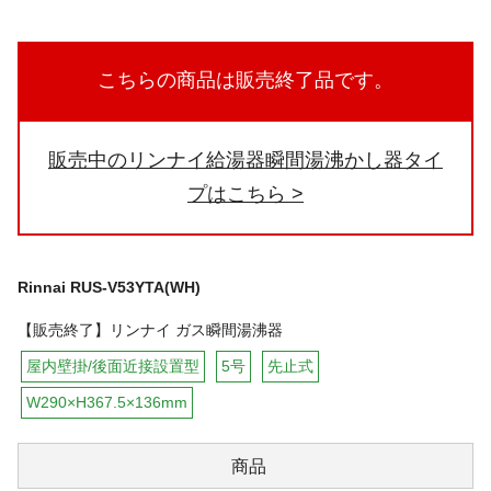
こちらの商品は販売終了品です。
販売中のリンナイ給湯器瞬間湯沸かし器タイ
プはこちら
Rinnai
RUS-V53YTA(WH)
【販売終了】リンナイ ガス瞬間湯沸器
屋内壁掛/後面近接設置型
5号
先止式
W290×H367.5×136mm
商品