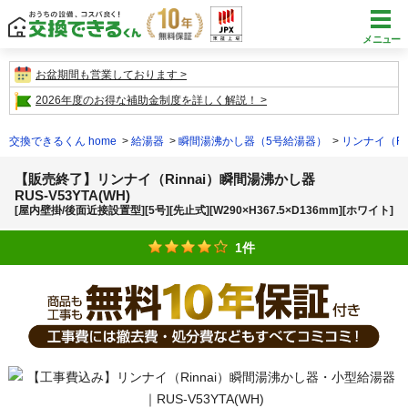
メニュー
お盆期間も営業しております
2026年度のお得な補助金制度を詳しく解説！
交換できるくん home
給湯器
瞬間湯沸かし器（5号給湯器）
リンナイ（Ri
【販売終了】リンナイ（Rinnai）瞬間湯沸かし器
RUS-V53YTA(WH)
[屋内壁掛/後面近接設置型][5号][先止式][W290×H367.5×D136mm][ホワイト]
1件