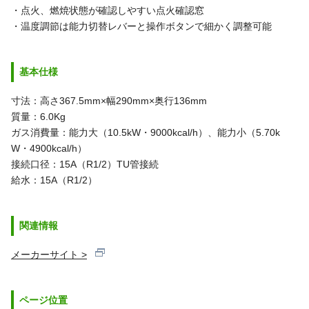
・点火、燃焼状態が確認しやすい点火確認窓
・温度調節は能力切替レバーと操作ボタンで細かく調整可能
基本仕様
寸法：高さ367.5mm×幅290mm×奥行136mm
質量：6.0Kg
ガス消費量：能力大（10.5kW・9000kcal/h）、能力小（5.70k
W・4900kcal/h）
接続口径：15A（R1/2）TU管接続
給水：15A（R1/2）
関連情報
メーカーサイト >
ページ位置