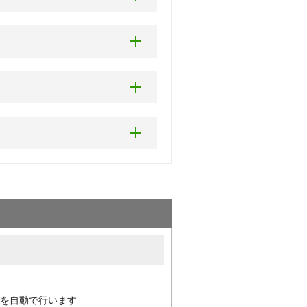
郡(南幌町)
西多摩郡・離島を除く全域対応