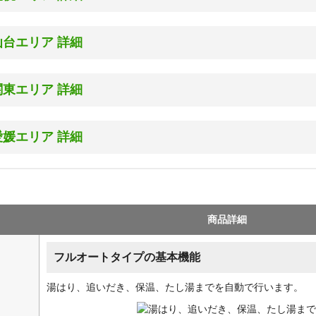
海道
仙台エリア 詳細
：
石狩市(旧石狩町/厚田区[聚富])、岩見沢市、恵庭市、江別市、小樽市
：
北広島市
城県
関東エリア 詳細
：
札幌市(南区定山渓・定山渓温泉・小金湯・豊滝・砥石山を除く)、空知
：
石巻市(万石橋以西側)、岩沼市、大崎市(東北自動車道以東側)
：
千歳市、苫小牧市
：
黒川郡(大郷町・大和町(国道457号線以東側))
：
夕張郡(長沼町)
京都
愛媛エリア 詳細
：
塩竈市、柴田郡(大河原町・柴田町)、
幌サービスセンター
：
北海道札幌市北区屯田6条12丁目7-12
区全域対応
仙台市（ 青葉区、泉区、太白区、宮城野区、若林区）
：
足立区、荒川区、板橋区、江戸川区、大田区
：
多賀城市、遠田郡(美里町・涌谷町)、富谷市
媛県
：
葛飾区、北区、江東区
：
名取市
：
：
品川区、渋谷区、新宿区、杉並区、墨田区、世田谷区
伊予市、伊予郡(砥部町、松前町)
：
東松島市
：
：
台東区、中央区、千代田区、豊島区
上浮穴郡(久万高原町)
：
宮城郡(七ケ浜町・松島町・利府町)
商品詳細
：
：
中野区、練馬区
東温市
：
亘理郡(亘理町)
：
：
文京区
松山市
上記地区の離島は工事対応エリア外となります
フルオートタイプの基本機能
：
港区、目黒区
上記地区の離島は工事対応エリア外となります
台サービスセンター
：
宮城県仙台市青葉区愛子東4丁目4-23
部
湯はり、追いだき、保温、たし湯までを自動で行います。
：
昭島市、あきる野市、稲城市、青梅市