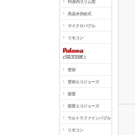
PS扉内スリム型
高温水供給式
埼
あ
マイクロバブル
か
リモコン
さ
パロマTOP >
た
な
壁掛
は
壁掛エコジョーズ
ま
や
据置
わ
据置エコジョーズ
千
ウルトラファインバブル
あ
か
リモコン