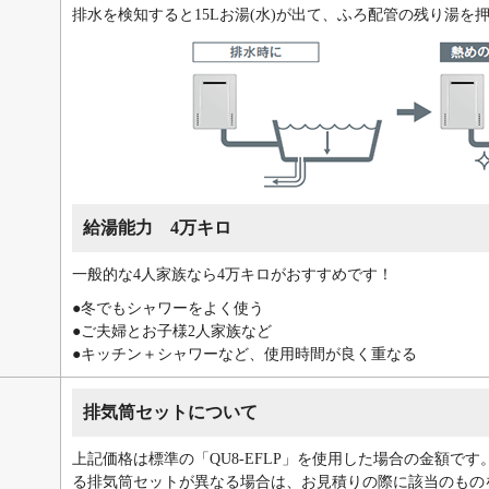
大和市、横須賀市
排水を検知すると15Lお湯(水)が出て、ふろ配管の残り湯を
玉県
：
上尾市、朝霞市、入間郡(三芳町・毛呂山町)、入間市、桶川市
：
春日部市、加須市、川口市、川越市、北足立郡(伊奈町)、北葛飾郡(杉
久喜市、熊谷市、鴻巣市、越谷市
：
さいたま市（西区、北区、大宮区、見沼区、中央区、桜区、浦和区、
坂戸市、幸手市、狭山市、志木市、白岡市、草加市
：
鶴ヶ島市、所沢市、戸田市
給湯能力 4万キロ
：
新座市
：
蓮田市、羽生市、東松山市、比企郡（川島町・滑川町・鳩山町・吉見
一般的な4人家族なら4万キロがおすすめです！
富士見市、ふじみ野市
●冬でもシャワーをよく使う
：
三郷市、南埼玉郡（宮代町）
●ご夫婦とお子様2人家族など
：
八潮市、吉川市
●キッチン＋シャワーなど、使用時間が良く重なる
：
和光市、蕨市
葉県
排気筒セットについて
：
我孫子市、市川市、市原市、印西市、印旛郡(栄町・酒々井町)、浦安
上記価格は標準の「QU8-EFLP」を使用した場合の金額で
：
柏市、鎌ケ谷市、木更津市
る排気筒セットが異なる場合は、お見積りの際に該当のもの