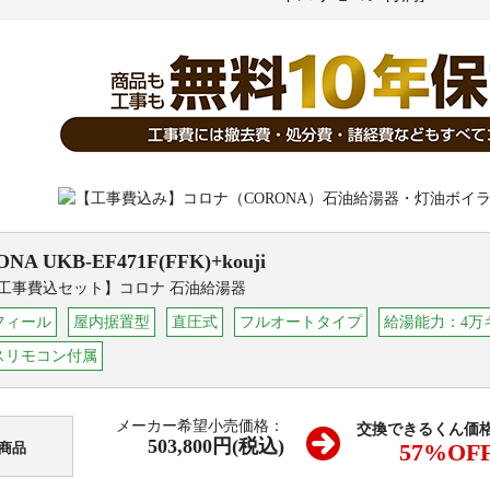
ONA
UKB-EF471F(FFK)+kouji
工事費込セット】コロナ 石油給湯器
フィール
屋内据置型
直圧式
フルオートタイプ
給湯能力：4万キロ
スリモコン付属
メーカー希望小売価格：
交換できるくん価
503,800円(税込)
57
%OF
商品