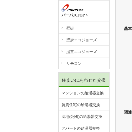
さ
た
パーパスTOP >
な
は
壁掛
基本
ま
壁掛エコジョーズ
や
据置エコジョーズ
茨
あ
リモコン
か
さ
住まいにあわせた交換
た
は
マンションの給湯器交換
ま
や
賃貸住宅の給湯器交換
ら
関連
団地(公団)の給湯器交換
石
アパートの給湯器交換
小