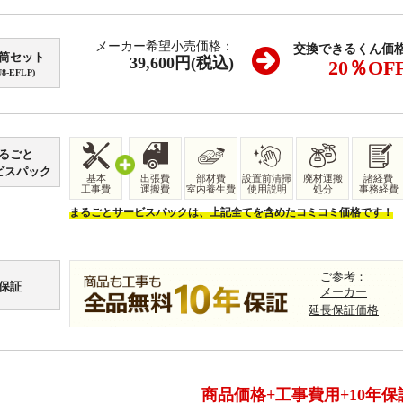
メーカー希望小売価格：
交換できるくん価
筒セット
39,600
円(税込)
20
％OF
8-EFLP)
るごと
ビスパック
基本
出張費
部材費
設置前清掃
廃材運搬
諸経費
工事費
運搬費
室内養生費
使用説明
処分
事務経費
まるごとサービスパックは、上記全てを含めたコミコミ価格です！
ご参考：
保証
メーカー
延長保証価格
商品価格+工事費用+10年保