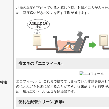
：
清瀬市、国立市、小金井市、国分寺市、小平市、狛江市
：
立川市、多摩市、調布市
お湯の温度が下がっていると感じた時、お風呂に人が入った
：
西東京市、西多摩郡(瑞穂町・日の出町)
め、都度追いだきボタンを押す手間が省けます。
：
八王子市、羽村市、東久留米市、東村山市、東大和市、日野市、府中
：
町田市、武蔵野市、三鷹市、武蔵村山市
奈川県
：
愛甲郡(愛川町)、⾜柄上郡(⼤井町、開成町、中井町、松⽥町（東名⾼
湯河原町)、厚木市、綾瀬市、伊勢原市、海老名市、⼩⽥原市
：
川崎市（麻生区、川崎区、幸区、高津区、多摩区、中原区、宮前区）
鎌倉市、高座郡（寒川町）
：
相模原市(中央区、緑区［相原、大島、大山町、上九沢、下九沢、田
省エネの「エコフィール」
台、東橋本、元橋本町］、南区)、
座間市、逗子市
：
茅ヶ崎市
エコフィールは、これまで捨ててしまっていた排熱を使用し
特性
：
中郡(大磯町・二宮町)
のほとんどをお湯に変えることができ、従来品よりも熱効率
：
秦野市、平塚市、藤沢市
め、環境にやさしいエコな給湯器です。
：
三浦郡（葉山町）、三浦市、南⾜柄市
：
横浜市（鶴見区、神奈川区、南区、港南区、保土ヶ谷区、旭区、磯子
便利な配管クリーン(自動)
区、戸塚区、栄区、泉区、瀬谷区、金沢区、西区、中区）、