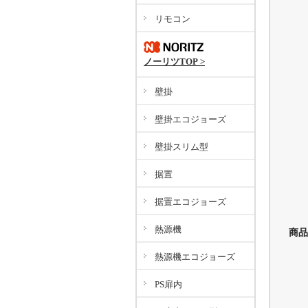
か
た
リモコン
な
は
ノーリツTOP >
ま
神
壁掛
あ
壁掛エコジョーズ
壁掛スリム型
か
据置
さ
据置エコジョーズ
た
熱源機
商品
な
は
熱源機エコジョーズ
ま
PS扉内
や