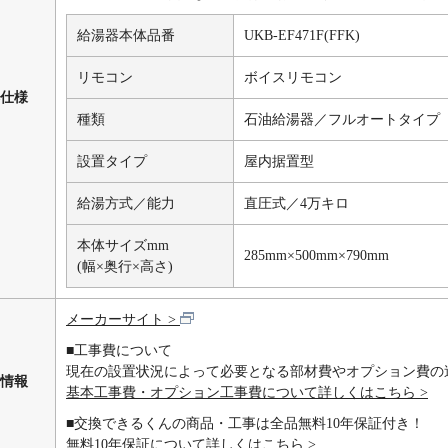
：
佐倉市、白井市、袖ケ浦市
：
千葉市（ 中央区、花見川区、稲毛区、若葉区、緑区、美浜区）
給湯器本体品番
UKB-EF471F(FFK)
富里市
：
流山市、習志野市、成田市、野田市
リモコン
ボイスリモコン
：
船橋市
仕様
：
松戸市
種類
石油給湯器／フルオートタイプ
：
八街市、八千代市、四街道市
設置タイプ
屋内据置型
城県
給湯方式／能力
直圧式／4万キロ
：
石岡市(一部地域)、稲敷郡(阿見町)、牛久市、小美玉市(一部地域)
：
かすみがうら市(常磐自動車道以東)、北相馬郡(利根町)、古河市
本体サイズmm
285mm×500mm×790mm
：
桜川市(県道41号以西)、猿島郡(五霞町・境町)、下妻市、常総市
(幅×奥行×高さ)
：
筑西市、つくば市、つくばみらい市、土浦市、取手市
：
坂東市、東茨城郡(茨城町)
メーカーサイト
：
水戸市、守谷市
■工事費について
：
結城郡(八千代町)、結城市
現在の設置状況によって必要となる部材費やオプション費の
：
龍ケ崎市
情報
基本工事費・オプション工事費について詳しくはこちら
岡市
■交換できるくんの商品・工事は全品無料10年保証付き！
美玉市
無料10年保証について詳しくはこちら