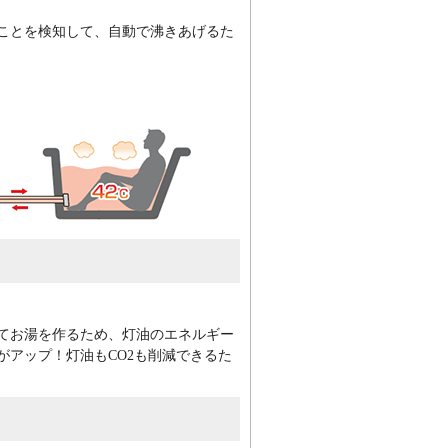
ことを検知して、自動で沸きあげるた
市、福生市
離島、西部の一部を除く全域対応
速道路以南))、⾜柄下郡(真鶴町、
、
名、西橋本、二本松、橋本、橋本
てお湯を作るため、灯油のエネルギー
がアップ！灯油もCO2も削減できるた
区、港北区、緑区、青葉区、都筑