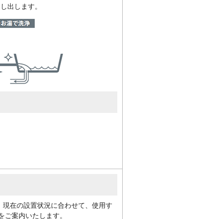
押し出します。
戸町・松伏町)、北本市、行田市、
南区、緑区、岩槻区）、
町・嵐山町）、日高市、深谷市、
市
す。現在の設置状況に合わせて、使用す
をご案内いたします。