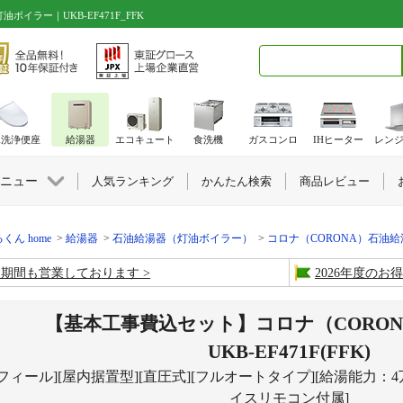
イラー｜UKB-EF471F_FFK
検索キーワード入力
水洗浄便座
給湯器
エコキュート
食洗機
ガスコンロ
IHヒーター
レン
ニュー
人気ランキング
かんたん検索
商品レビュー
くん home
給湯器
石油給湯器（灯油ボイラー）
コロナ（CORONA）石油給湯
盆期間も営業しております
2026年度の
【基本工事費込セット】コロナ（CORON
UKB-EF471F(FFK)
フィール][屋内据置型][直圧式][フルオートタイプ][給湯能力：4万キロ
イスリモコン付属]