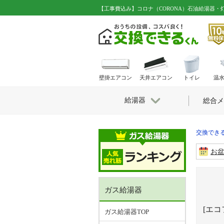
【工事費込み】コロナ（CORONA）石油給湯器・灯油ボ
壁掛エアコン
天井エアコン
トイレ
温
給湯器
総合メ
交換できる
お
ガス給湯器
[エコ
ガス給湯器TOP