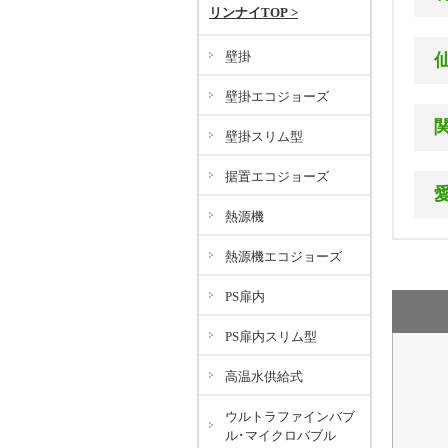
リンナイTOP >
北
壁掛
あ
壁掛エコジョーズ
か
宮
さ
壁掛スリム型
あ
た
か
や
据置エコジョーズ
東
さ
札
23
熱源機
あ
た
愛
熱源機エコジョーズ
か
な
さ
あ
は
PS扉内
た
か
ま
な
た
わ
PS扉内スリム型
は
ま
※
ま
高温水供給式
※
仙
市
ウルトラファインバブ
あ
ル･マイクロバブル