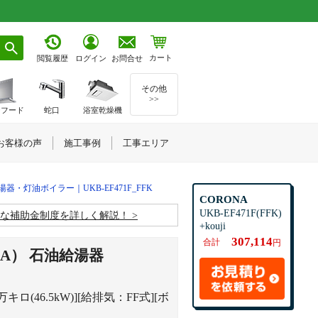
カート
お問合せ
閲覧履歴
ログイン
その他
>>
ジフード
蛇口
浴室乾燥機
お客様の声
施工事例
工事エリア
器・灯油ボイラー｜UKB-EF471F_FFK
CORONA
UKB-EF471F(FFK)
お得な補助金制度を詳しく解説！
+kouji
307,114
合計
円
A） 石油給湯器
(46.5kW)][給排気：FF式][ボ