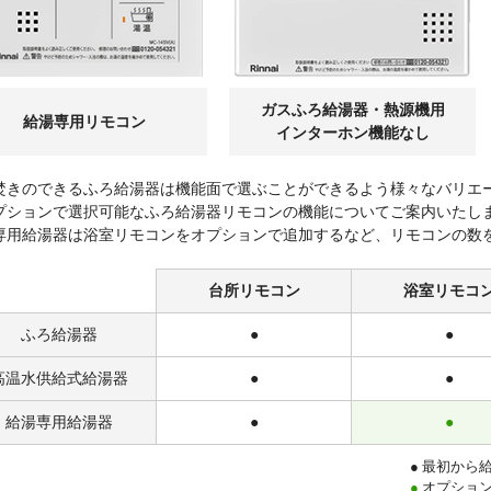
ガスふろ給湯器・熱源機用
給湯専用リモコン
インターホン機能なし
焚きのできるふろ給湯器は機能面で選ぶことができるよう様々なバリエ
プションで選択可能なふろ給湯器リモコンの機能についてご案内いたし
専用給湯器は浴室リモコンをオプションで追加するなど、リモコンの数
台所
リモコン
浴室
リモコ
ふろ給湯器
●
●
高温水供給式給湯器
●
●
給湯専用給湯器
●
●
● 最初から
●
オプショ