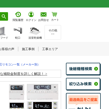
カート
お問合せ
閲覧履歴
ログイン
その他
>>
ジフード
蛇口
浴室乾燥機
お客様の声
施工事例
工事エリア
応リモコン一覧（メーカー別）
お得な補助金制度を詳しく解説！