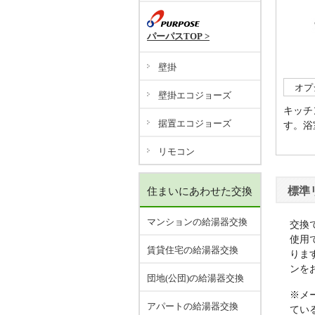
パーパスTOP >
壁掛
オプ
壁掛エコジョーズ
キッチ
据置エコジョーズ
す。浴
リモコン
標準
住まいにあわせた交換
マンションの給湯器交換
交換
使用
賃貸住宅の給湯器交換
りま
ンを
団地(公団)の給湯器交換
※メ
アパートの給湯器交換
てい