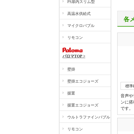
PS扉内スリム型
高温水供給式
各
マイクロバブル
リモコン
パロマTOP >
壁掛
壁掛エコジョーズ
標準
据置
音声や
ンに搭
据置エコジョーズ
です。
ウルトラファインバブル
リモコン