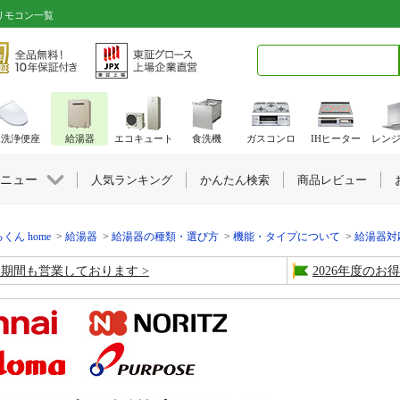
リモコン一覧
検索キーワード入力
水洗浄便座
給湯器
エコキュート
食洗機
ガスコンロ
IHヒーター
レン
ニュー
人気ランキング
かんたん検索
商品レビュー
くん home
給湯器
給湯器の種類・選び方
機能・タイプについて
給湯器対
盆期間も営業しております
2026年度の