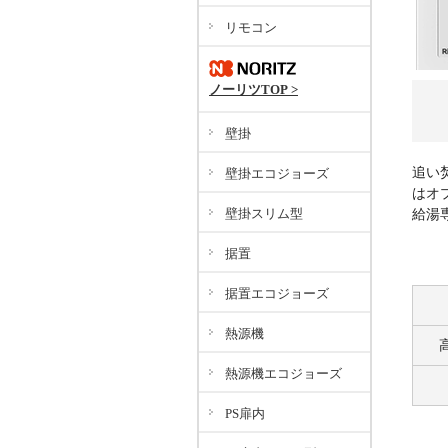
リモコン
ノーリツTOP >
壁掛
追い
壁掛エコジョーズ
はオ
壁掛スリム型
給湯
据置
据置エコジョーズ
熱源機
熱源機エコジョーズ
PS扉内