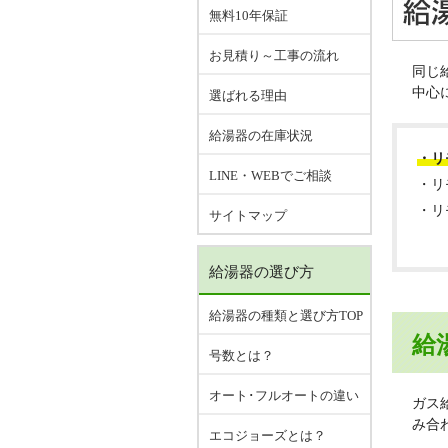
無料10年保証
お見積り～工事の流れ
同じ
中心
選ばれる理由
給湯器の在庫状況
・リ
LINE・WEBでご相談
・リ
・リ
サイトマップ
給湯器の選び方
給湯器の種類と選び方TOP
給
号数とは？
オート･フルオートの違い
ガス
み合
エコジョーズとは？