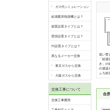
ガス代シミュレーション
給湯暖房熱源機とは？
据置設置タイプとは？
壁掛設置タイプとは？
PS設置タイプとは？
追い焚
異なるメーカー交換
「給湯
き」の
東京ガスから交換
の湯温
ふろ給
大阪ガスから交換
交換工事について
台
交換工事費用
工事対応エリア