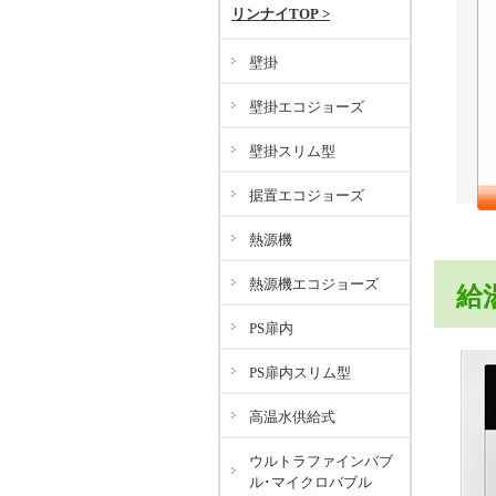
リンナイTOP >
壁掛
壁掛エコジョーズ
壁掛スリム型
据置エコジョーズ
熱源機
熱源機エコジョーズ
給
PS扉内
PS扉内スリム型
高温水供給式
ウルトラファインバブ
ル･マイクロバブル