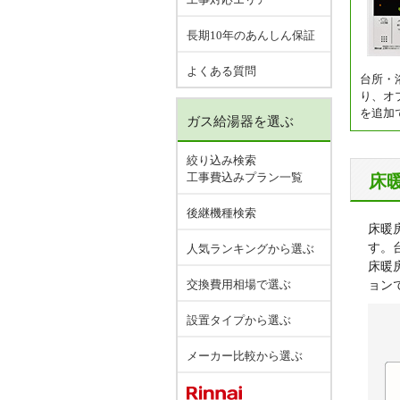
長期10年のあんしん保証
よくある質問
台所・
り、オ
を追加
ガス給湯器を選ぶ
絞り込み検索
工事費込みプラン一覧
床
後継機種検索
床暖
す。
人気ランキングから選ぶ
床暖
交換費用相場で選ぶ
ョン
設置タイプから選ぶ
メーカー比較から選ぶ