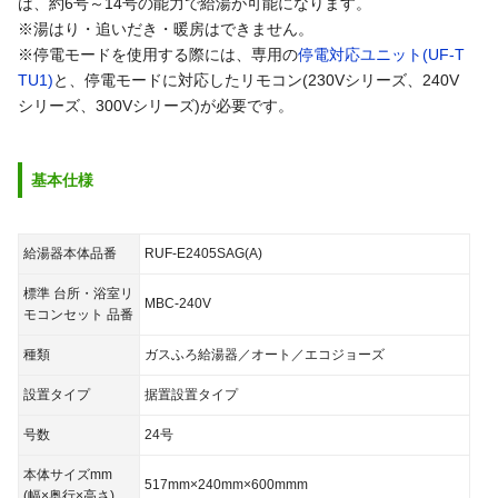
ば、約6号～14号の能力で給湯が可能になります。
※湯はり・追いだき・暖房はできません。
※停電モードを使用する際には、専用の
停電対応ユニット(UF-T
TU1)
と、停電モードに対応したリモコン(230Vシリーズ、240V
シリーズ、300Vシリーズ)が必要です。
基本仕様
給湯器本体品番
RUF-E2405SAG(A)
標準 台所・浴室リ
MBC-240V
モコンセット 品番
種類
ガスふろ給湯器／オート／エコジョーズ
設置タイプ
据置設置タイプ
号数
24号
本体サイズmm
517mm×240mm×600mmm
(幅×奥行×高さ)