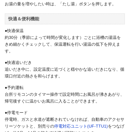
お湯の量を増やしたい時は、「たし湯」ボタンを押します。
快適＆便利機能
●快適保温
約30分（季節によって時間が変化します）ごとに浴槽の湯温を
きめ細かくチェックして、保温運転を行い湯温の低下を抑えま
す。
●快適追いだき
追いだき中に、設定温度に近づくと穏やかな追いだきになり、循
環口付近の熱さを和らげます。
●予約運転
台所リモコンのタイマー操作で設定時間にお風呂が沸きあがり、
帰宅後すぐに温かいお風呂に入ることができます。
●停電モード
停電時、ガスと水道が遮断されていなければ、自動車のアクセサ
リーソケットと、別売りの
停電対応ユニット(UF-TTU1)
をつなげ