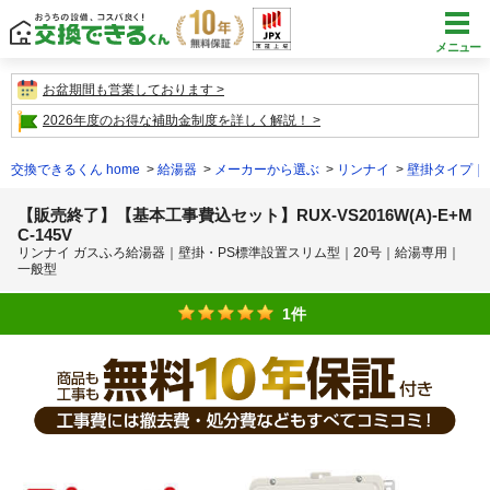
メニュー
お盆期間も営業しております
2026年度のお得な補助金制度を詳しく解説！
交換できるくん home
給湯器
メーカーから選ぶ
リンナイ
壁掛タイプ｜
【販売終了】【基本工事費込セット】RUX-VS2016W(A)-E+M
C-145V
リンナイ ガスふろ給湯器｜壁掛・PS標準設置スリム型｜20号｜給湯専用｜
一般型
1件