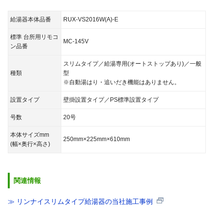
給湯器本体品番
RUX-VS2016W(A)-E
標準 台所用リモコ
MC-145V
ン品番
スリムタイプ／給湯専用(オートストップあり)／一般
種類
型
※自動湯はり・追いだき機能はありません。
設置タイプ
壁掛設置タイプ／PS標準設置タイプ
号数
20号
本体サイズmm
250mm×225mm×610mm
(幅×奥行×高さ)
関連情報
≫ リンナイスリムタイプ給湯器の当社施工事例