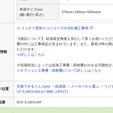
本体サイズmm
470mm×240mm×600mmm
(幅×奥行×高さ)
≫ リンナイ壁掛エコジョーズの当社施工事例
【保証について】 給湯器交換後も安心して長くお使いいた
費の中には工事保証が含まれています。また、最長10年の
ただけます。
情報
≫詳しくはこちら
※現場状況によっては追加工事費・部材費がかかる可能性が
≫オプション工事費・部材費について詳しくはこちら
交換できるくん home
給湯器
メーカーから選ぶ
リン
ジ位置
UF-E2405SAW(A)+MBC-230V(T)
品番
RUF-E2405SAW