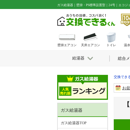
ガス給湯器｜壁掛・PS標準設置型｜24号｜エコジ
壁掛エアコン
天井エアコン
トイレ
温
給湯器
総合メ
交換できる
お
【
ガス給湯器
ガス給湯器TOP