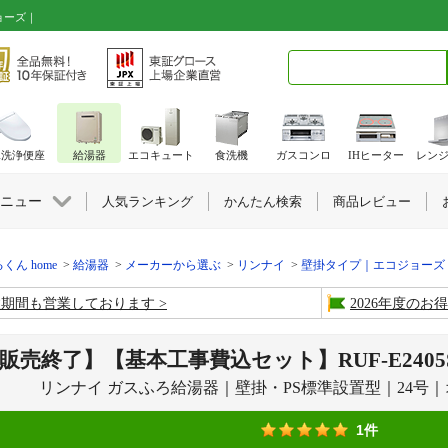
ョーズ｜
検索キーワード入力
水洗浄便座
給湯器
エコキュート
食洗機
ガスコンロ
IHヒーター
レン
ニュー
人気ランキング
かんたん検索
商品レビュー
くん home
給湯器
メーカーから選ぶ
リンナイ
壁掛タイプ｜エコジョーズ
盆期間も営業しております
2026年度の
販売終了】【基本工事費込セット】RUF-E2405SAW(
リンナイ ガスふろ給湯器｜壁掛・PS標準設置型｜24号
1件