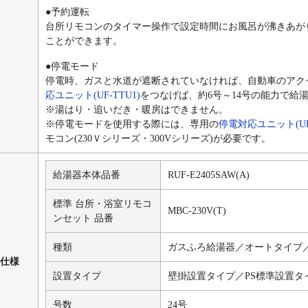
●予約運転
台所リモコンのタイマー操作で設定時間にお風呂が沸きあが
ことができます。
●停電モード
停電時、ガスと水道が遮断されていなければ、自動車のアク
応ユニット(UF-TTU1)
をつなげば、約6号～14号の能力で給
※湯はり・追いだき・暖房はできません。
※停電モードを使用する際には、専用の
停電対応ユニット(UF-
モコン(230Ｖシリーズ・300Vシリーズ)が必要です。
給湯器本体品番
RUF-E2405SAW(A)
標準 台所・浴室リモコ
MBC-230V(T)
ンセット 品番
種類
ガスふろ給湯器／オートタイプ
仕様
設置タイプ
壁掛設置タイプ／PS標準設置タ
号数
24号