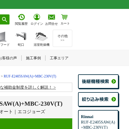
カート
お問合せ
閲覧履歴
ログイン
その他
>>
ジフード
蛇口
浴室乾燥機
お客様の声
施工事例
工事エリア
RUF-E2405SAW(A)+MBC-230V(T)
お得な補助金制度を詳しく解説！
A)+MBC-230V(T)
｜オート｜エコジョーズ
Rinnai
RUF-E2405SAW(A)
+MBC-230V(T)