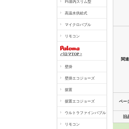
PS扉内スリム型
高温水供給式
マイクロバブル
リモコン
パロマTOP >
関連
壁掛
壁掛エコジョーズ
据置
据置エコジョーズ
ペー
ウルトラファインバブル
旧
リモコン