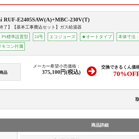
i
RUF-E2405SAW(A)+MBC-230V(T)
終了】【基本工事費込セット】ガス給湯器
・PS標準設置型
24号
エコジョーズ
★オートタイプ
本体寸法：W
リモコン付属
メーカー希望小売価格：
交換できるくん価
375,100円(税込)
70
%OF
商品
商品詳細