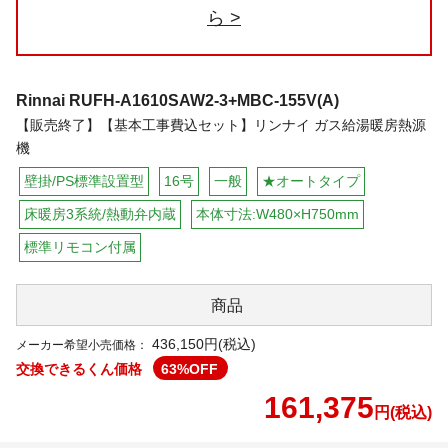
ら
Rinnai
RUFH-A1610SAW2-3+MBC-155V(A)
【販売終了】【基本工事費込セット】リンナイ ガス給湯暖房熱源
機
壁掛/PS標準設置型
16号
一般
★オートタイプ
床暖房3系統/熱動弁内蔵
本体寸法:W480×H750mm
標準リモコン付属
商品
436,150円(税込)
メーカー希望小売価格：
交換できるくん価格
63
%OFF
161,375
円(税込)