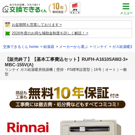
メニュー
お盆期間も営業しております
2026年度のお得な補助金制度を詳しく解説！
交換できるくん home
給湯器
メーカーから選ぶ
リンナイ
ガス給湯暖房
【販売終了】【基本工事費込セット】RUFH-A1610SAW2-3+
MBC-155V(A)
リンナイ ガス給湯暖房熱源機｜壁掛・PS標準設置型｜16号｜オート｜一般
型