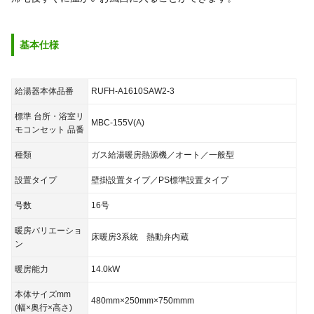
基本仕様
給湯器本体品番
RUFH-A1610SAW2-3
標準 台所・浴室リ
MBC-155V(A)
モコンセット 品番
種類
ガス給湯暖房熱源機／オート／一般型
設置タイプ
壁掛設置タイプ／PS標準設置タイプ
号数
16号
暖房バリエーショ
床暖房3系統 熱動弁内蔵
ン
暖房能力
14.0kW
本体サイズmm
480mm×250mm×750mmm
(幅×奥行×高さ)