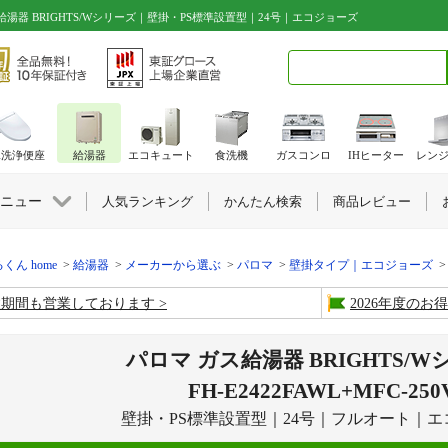
｜ガス給湯器 BRIGHTS/Wシリーズ｜壁掛・PS標準設置型｜24号｜エコジョーズ
検索キーワード入力
水洗浄便座
給湯器
エコキュート
食洗機
ガスコンロ
IHヒーター
レン
ニュー
人気ランキング
かんたん検索
商品レビュー
くん home
給湯器
メーカーから選ぶ
パロマ
壁掛タイプ｜エコジョーズ
盆期間も営業しております
2026年度の
パロマ ガス給湯器 BRIGHTS/
FH-E2422FAWL+MFC-250
壁掛・PS標準設置型｜24号｜フルオート｜