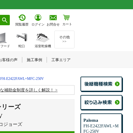
カート
お問合せ
閲覧履歴
ログイン
その他
>>
ジフード
蛇口
浴室乾燥機
お客様の声
施工事例
工事エリア
FH-E2422FAWL+MFC-250V
お得な補助金制度を詳しく解説！
Wシリーズ
V
Paloma
エコジョーズ
FH-E2422FAWL+M
FC-250V