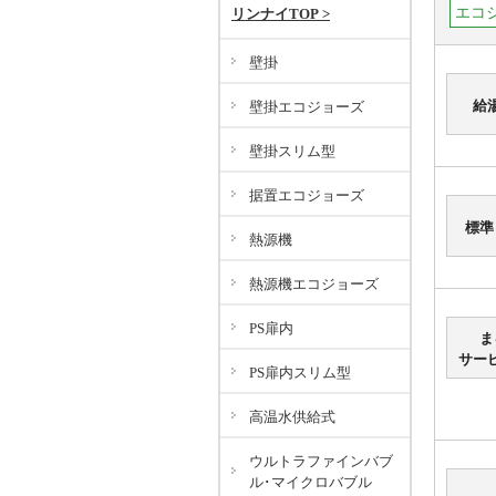
エコ
リンナイTOP >
壁掛
給
壁掛エコジョーズ
壁掛スリム型
据置エコジョーズ
標準
熱源機
熱源機エコジョーズ
PS扉内
ま
サー
PS扉内スリム型
高温水供給式
ウルトラファインバブ
ル･マイクロバブル