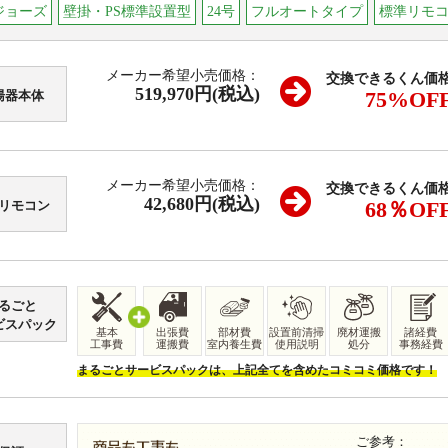
ジョーズ
壁掛・PS標準設置型
24号
フルオートタイプ
標準リモ
メーカー希望小売価格：
交換できるくん価
519,970円(税込)
75
%OF
湯器本体
メーカー希望小売価格：
交換できるくん価
42,680
円(税込)
68
％OF
リモコン
るごと
ビスパック
基本
出張費
部材費
設置前清掃
廃材運搬
諸経費
工事費
運搬費
室内養生費
使用説明
処分
事務経費
まるごとサービスパックは、上記全てを含めたコミコミ価格です！
ご参考：