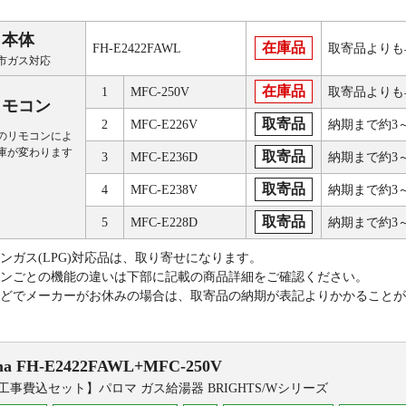
本体
在庫品
FH-E2422FAWL
取寄品よりも
市ガス対応
在庫品
1
MFC-250V
取寄品よりも
リモコン
取寄品
2
MFC-E226V
納期まで約3
のリモコンによ
庫が変わります
取寄品
3
MFC-E236D
納期まで約3
取寄品
4
MFC-E238V
納期まで約3
取寄品
5
MFC-E228D
納期まで約3
ンガス(LPG)対応品は、取り寄せになります。
ンごとの機能の違いは下部に記載の商品詳細をご確認ください。
どでメーカーがお休みの場合は、取寄品の納期が表記よりかかることが
ma
FH-E2422FAWL+MFC-250V
工事費込セット】パロマ ガス給湯器 BRIGHTS/Wシリーズ