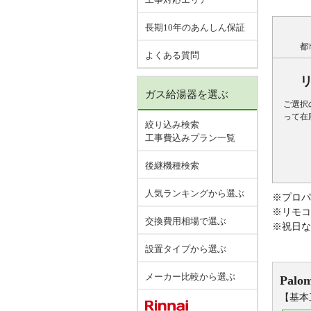
長期10年のあんしん保証
都
よくある質問
ガス給湯器を選ぶ
ご選択
って在
絞り込み検索
工事費込みプラン一覧
後継機種検索
人気ランキングから選ぶ
※プロパ
※リモコ
交換費用相場で選ぶ
※祝日な
設置タイプから選ぶ
メーカー比較から選ぶ
Palo
【基本