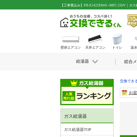
【工事費込み】FH-E2422FAWL+MFC-250V
壁掛エアコン
天井エアコン
トイレ
温
給湯器
総合メ
交換できる
お
ガス給湯器
ガス給湯器TOP