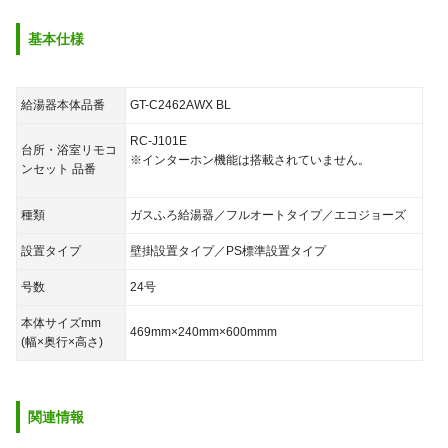
基本仕様
給湯器本体品番
GT-C2462AWX BL
RC-J101E
台所・浴室リモコ
※インターホン機能は搭載されていません。
ンセット 品番
種類
ガスふろ給湯器／フルオートタイプ／エコジョーズ
設置タイプ
壁掛設置タイプ／PS標準設置タイプ
号数
24号
本体サイズmm
469mm×240mm×600mmm
(幅×奥行×高さ)
関連情報