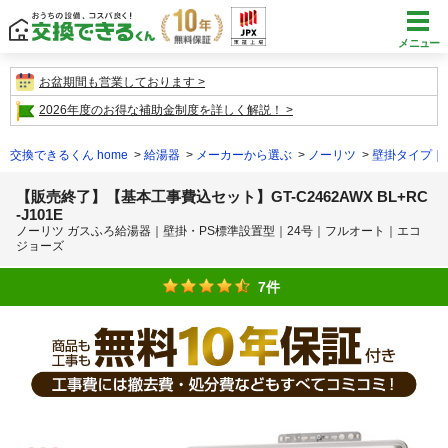
メニュー
お盆期間も営業しております
2026年度のお得な補助金制度を詳しく解説！
交換できるくん home
給湯器
メーカーから選ぶ
ノーリツ
壁掛タイプ｜
【販売終了】【基本工事費込セット】GT-C2462AWX BL+RC
-J101E
ノーリツ ガスふろ給湯器｜壁掛・PS標準設置型｜24号｜フルオート｜エコ
ジョーズ
7件