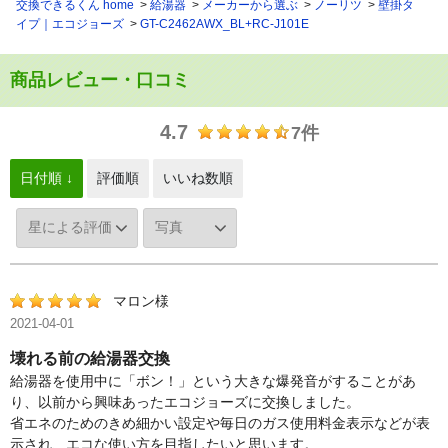
交換できるくん home
給湯器
メーカーから選ぶ
ノーリツ
壁掛タ
イプ｜エコジョーズ
GT-C2462AWX_BL+RC-J101E
商品レビュー・口コミ
4.7
7件
日付順 ↓
評価順
いいね数順
マロン様
2021-04-01
壊れる前の給湯器交換
給湯器を使用中に「ボン！」という大きな爆発音がすることがあ
り、以前から興味あったエコジョーズに交換しました。
省エネのためのきめ細かい設定や毎日のガス使用料金表示などが表
示され、エコな使い方を目指したいと思います。