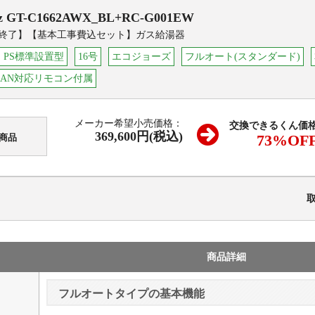
z
GT-C1662AWX_BL+RC-G001EW
終了】【基本工事費込セット】ガス給湯器
・PS標準設置型
16号
エコジョーズ
フルオート(スタンダード)
LAN対応リモコン付属
メーカー希望小売価格：
交換できるくん価
369,600円(税込)
73
%OF
商品
商品詳細
フルオートタイプの基本機能