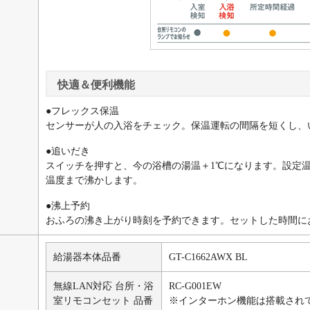
快適＆便利機能
●フレックス保温
センサーが人の入浴をチェック。保温運転の間隔を短くし、
●追いだき
スイッチを押すと、今の浴槽の湯温＋1℃になります。設定
温度まで沸かします。
●沸上予約
おふろの沸き上がり時刻を予約できます。セットした時間に
給湯器本体品番
GT-C1662AWX BL
無線LAN対応 台所・浴
RC-G001EW
室リモコンセット 品番
※インターホン機能は搭載