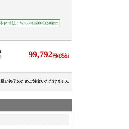
本体寸法：W469×H600×D240mm
格
99,792
円(税込)
F
取扱い終了のためご注文いただけません