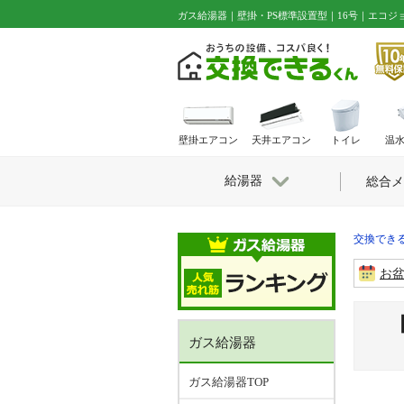
ガス給湯器｜壁掛・PS標準設置型｜16号｜エコジ
壁掛エアコン
天井エアコン
トイレ
温
給湯器
総合メ
交換できる
お
ガス給湯器
ガス給湯器TOP