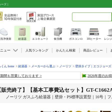
ョーズ｜
検索キーワード入力
水洗浄便座
給湯器
エコキュート
食洗機
ガスコンロ
IHヒーター
レン
ニュー
人気ランキング
かんたん検索
商品レビュー
くん home
給湯器
メーカーから選ぶ
ノーリツ
壁掛タイプ｜エコジョーズ
盆期間も営業しております
2026年度の
【販売終了】【基本工事費込セット】GT-C1662AWX
ノーリツ ガスふろ給湯器｜壁掛・PS標準設置型｜16号｜