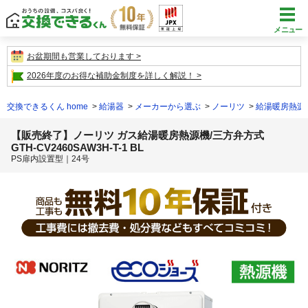
メニュー
お盆期間も営業しております
2026年度のお得な補助金制度を詳しく解説！
交換できるくん home
給湯器
メーカーから選ぶ
ノーリツ
給湯暖房熱源
【販売終了】ノーリツ ガス給湯暖房熱源機/三方弁方式
GTH-CV2460SAW3H-T-1 BL
PS扉内設置型｜24号