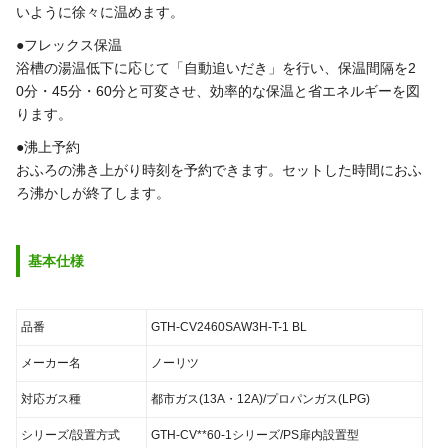
いように徐々に温めます。
●フレックス保温
浴槽の湯温低下に応じて「自動追いだき」を行い、保温間隔を2
0分・45分・60分と可変させ、効率的な保温と省エネルギーを図
ります。
●沸上予約
おふろの沸き上がり時刻を予約できます。セットした時間におふ
ろ沸かしが終了します。
基本仕様
品番
GTH-CV2460SAW3H-T-1 BL
メーカー名
ノーリツ
対応ガス種
都市ガス(13A・12A)/プロパンガス(LPG)
シリーズ/設置方式
GTH-CV**60-1シリーズ/PS扉内設置型