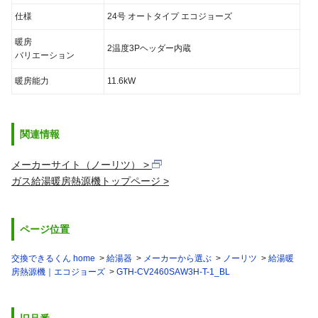
仕様
24号 オートタイプ エコジョーズ
暖房
2温度3Pヘッダー内蔵
バリエーション
暖房能力
11.6kW
関連情報
メーカーサイト（ノーリツ）
ガス給湯暖房熱源機トップページ
ページ位置
交換できるくん home
給湯器
メーカーから選ぶ
ノーリツ
給湯暖
房熱源機｜エコジョーズ
GTH-CV2460SAW3H-T-1_BL