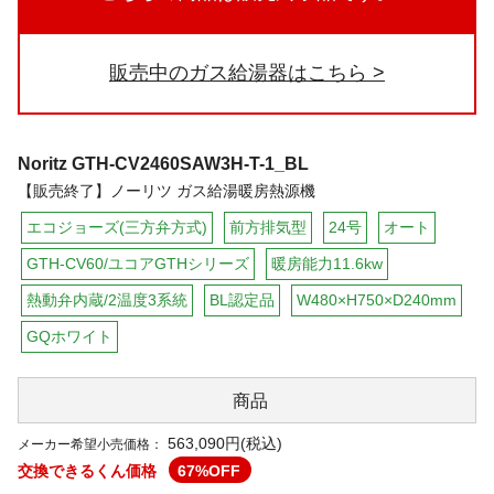
販売中のガス給湯器はこちら
Noritz
GTH-CV2460SAW3H-T-1_BL
【販売終了】ノーリツ ガス給湯暖房熱源機
エコジョーズ(三方弁方式)
前方排気型
24号
オート
GTH-CV60/ユコアGTHシリーズ
暖房能力11.6kw
熱動弁内蔵/2温度3系統
BL認定品
W480×H750×D240mm
GQホワイト
商品
563,090円(税込)
メーカー希望小売価格：
交換できるくん価格
67
%OFF