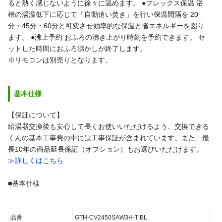
ると熱く感じないように徐々に温めます。
●フレックス保温
浴
槽の湯温低下に応じて「自動追い焚き」を行い保温間隔を
20
分・45分・60分と可変させ効率的な保温と省エネルギーを図り
ます。
●沸上予約
おふろの沸き上がり時刻を予約できます。
セ
ットした時間におふろ沸かしが終了します。
※リモコンは別売りとなります。
基本仕様
【保証について】
給湯器交換後も安心して長くお使いいただけるよう、交換できる
くんの基本工事費の中には工事保証が含まれています。また、最
長10年の商品延長保証（オプション）もお選びいただけます。
≫詳しくはこちら
■基本仕様
品番
GTH-CV2450SAW3H-T BL