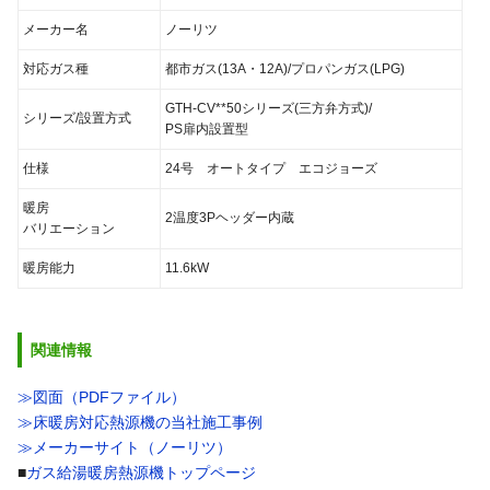
メーカー名
ノーリツ
対応ガス種
都市ガス(13A・12A)/プロパンガス(LPG)
GTH-CV**50シリーズ(三方弁方式)/
シリーズ/設置方式
PS扉内設置型
仕様
24号 オートタイプ エコジョーズ
暖房
2温度3Pヘッダー内蔵
バリエーション
暖房能力
11.6kW
関連情報
≫図面（PDFファイル）
≫床暖房対応熱源機の当社施工事例
≫メーカーサイト（ノーリツ）
■
ガス給湯暖房熱源機トップページ