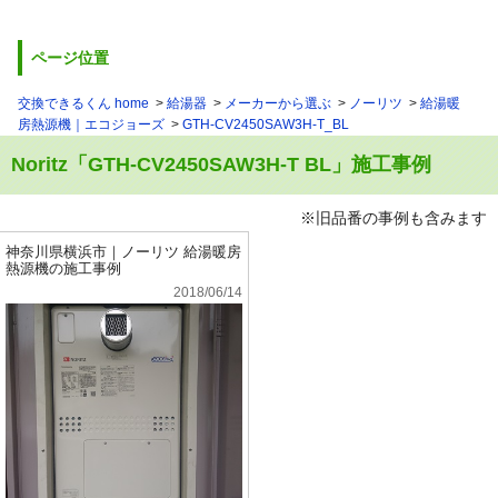
ページ位置
交換できるくん home
給湯器
メーカーから選ぶ
ノーリツ
給湯暖
房熱源機｜エコジョーズ
GTH-CV2450SAW3H-T_BL
Noritz「GTH-CV2450SAW3H-T BL」施工事例
※旧品番の事例も含みます
神奈川県横浜市｜ノーリツ 給湯暖房
熱源機の施工事例
2018/06/14