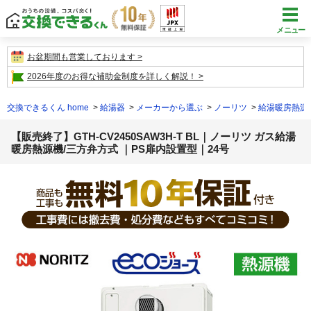
メニュー
お盆期間も営業しております
2026年度のお得な補助金制度を詳しく解説！
交換できるくん home
給湯器
メーカーから選ぶ
ノーリツ
給湯暖房熱源
【販売終了】GTH-CV2450SAW3H-T BL｜ノーリツ ガス給湯
暖房熱源機/三方弁方式 ｜PS扉内設置型｜24号