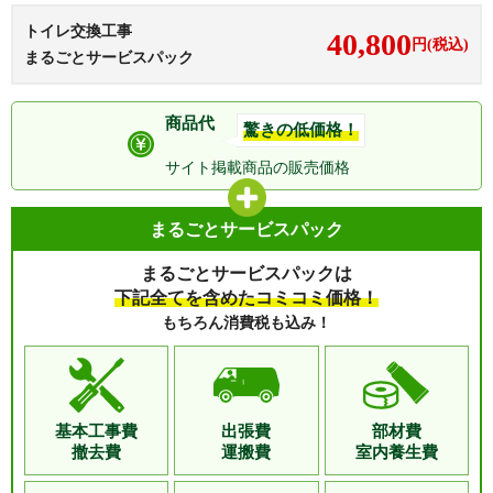
トイレ交換工事
40,800
円(税込)
まるごとサービスパック
商品代
驚きの低価格！
サイト掲載商品の
販売価格
まるごとサービスパック
まるごとサービスパックは
下記全てを含めたコミコミ価格！
もちろん消費税も込み！
基本工事費
出張費
部材費
撤去費
運搬費
室内養生費