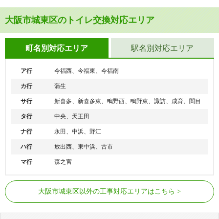
大阪市城東区のトイレ交換対応エリア
町名別対応エリア
駅名別対応エリア
ア行
今福西、今福東、今福南
カ行
蒲生
サ行
新喜多、新喜多東、鴫野西、鴫野東、諏訪、成育、関目
タ行
中央、天王田
ナ行
永田、中浜、野江
ハ行
放出西、東中浜、古市
マ行
森之宮
JR大阪環状線
京橋駅、大阪城公園駅
大阪市城東区以外の工事対応エリアはこちら
JR東西線・片町線（学研都
京橋駅、鴫野駅
市線）