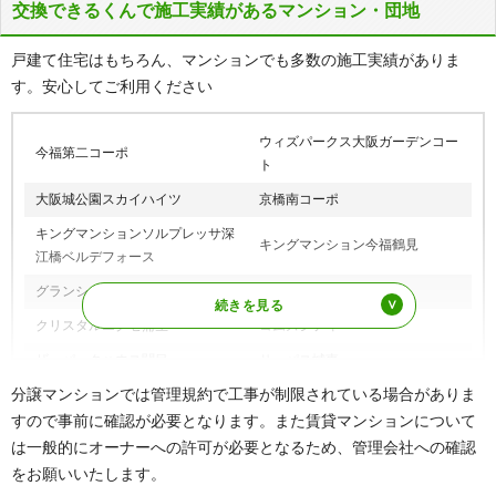
交換できるくんで施工実績があるマンション・団地
JRおおさか東線
JR野江駅、鴫野駅
大阪メトロ谷町線
野江内代駅、関目高殿駅
戸建て住宅はもちろん、マンションでも多数の施工実績がありま
大阪メトロ長堀鶴見緑地線
蒲生四丁目駅、今福鶴見駅
す。安心してご利用ください
緑橋駅、鴫野駅、蒲生四丁目駅、関目
大阪メトロ今里筋線
成育駅、新森古市駅
ウィズパークス大阪ガーデンコー
今福第二コーポ
ト
大阪メトロ中央線
深江橋駅
大阪城公園スカイハイツ
京橋南コーポ
京阪本線
野江駅、関目駅
キングマンションソルプレッサ深
キングマンション今福鶴見
江橋ベルデフォース
グランシャレー関目
グリーンコーポ緑橋
クリスタルエグゼ蒲生
コムズシティ
ザ・パークハウス関目
サーパス城東
分譲マンションでは管理規約で工事が制限されている場合がありま
サンクタス城東深江橋
サンメゾン京橋エルド
すので事前に確認が必要となります。また賃貸マンションについて
サンメゾン城東フォルテ-ジ
鴫野コーポ
は一般的にオーナーへの許可が必要となるため、管理会社への確認
シティテラス今福鶴見
城東シティタワー
をお願いいたします。