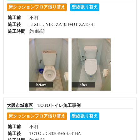
床クッションフロア張り替え
壁紙張り替え
施工前
不明
施工後
LIXIL：YBC-ZA10H+DT-ZA150H
施工時間
約4時間
before
after
大阪市城東区 TOTOトイレ施工事例
床クッションフロア張り替え
壁紙張り替え
施工前
不明
施工後
TOTO：CS330B+SH331BA