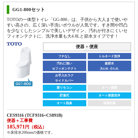
GG1-800セット
TOTOの一体型トイレ「GG-800」は、子供から大人まで使いや
すい高さの、広く深い手洗いボウルが人気です。すき間や凹凸
を少なくしたシンプルで美しいデザイン、汚れが付きにくいセ
フィオンテクトに、洗浄水量も大4.8Lと節水タイプです！
便器 + 便座
フチなし
トルネード洗浄
汚れに強い
超節水
セフィオンテクト
大4.8L 小3.4L
お手入れラク
サイドカバー
壁リモコン
オート開閉
貯湯式
オート便器洗浄
オート脱臭
温風乾燥
CES9316 (TCF9316+CS891B)
便器＋工事費
185,971
円（税込）
※床排水200mmの価格です。