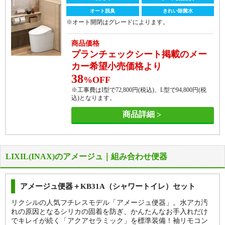
オート脱臭
きれい除菌水
※オート開閉はグレードによります。
商品価格
プランチェックシート掲載のメー
カー希望小売価格より
38
%OFF
※工事費はI型で
72,800
円(税込)、L型で
94,800
円(税
込)となります。
商品詳細
LIXIL(INAX)のアメージュ｜組み合わせ便器
アメージュ便器＋KB31A（シャワートイレ）セット
リクシルの人気フチレスモデル「アメージュ便器」。水アカ汚
れの原因となるシリカの固着を防ぎ、かんたんなお手入れだけ
でキレイが続く「アクアセラミック」を標準装備！袖リモコン