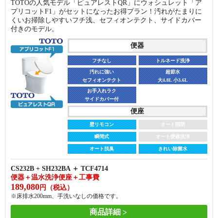
TOTOの人気モデル「ピュアレストQR」にウォシュレット「ア
プリコットF1」がセットになったお得プラン！汚れがたまりに
くいお掃除しやすいフチ浅、セフィオンテクト、サイドカバー
付きのモデル。
便器
フチなし
トルネード洗浄
汚れに強い
超節水
セフィオンテクト
大4.8L 小3.6L
お手入れラク
サイドカバー付
便座
壁リモコン
オート開閉
瞬間式
オート便器洗浄
オート脱臭
きれい除菌水
CS232B + SH232BA ＋ TCF4714
便器＋温水洗浄便座＋工事費
189,080
円（税込）
※床排水200mm、手洗いなしの価格です。
商品詳細