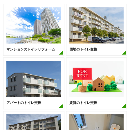
城東中央アインス
スイートガーデンシティ
ステイツ城東グランプレイス
関目北すみれハイツ
セントラルレジデンス城東シティ
タイムズ・ピース・スクエアファ
タワー
ーストゲートシティ
ディークラディア城東プレミアム
藤和今福鶴見オアシスコート
藤和今福鶴見ホームズ
ネオコーポ大阪城公園
マンションのトイレリフォーム
団地のトイレ交換
パークスクエア城東
パレ京橋
ファミール京橋アクアウィズ
フォルターナ鴫野
ブランズ城東関目
メイツ城東深江橋グランレーヴ
メロディーハイム野江駅前
ライオンズマンション野江
リバーガーデン森の城
リバーカントリーガーデン京橋
ルイシャトレ城東関目ブリーズタ
レジオン大阪城公園
ワー
アパートのトイレ交換
賃貸のトイレ交換
ロイヤルアーク城東野江
ローレルコート関目
※その他、多数の実績がございます。