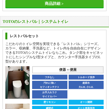
商品詳細
TOTOのレストパル｜システムトイレ
レストパルセット
こだわりのトイレ空間を実現できる「レストパル」シリーズ。
カラー、収納量、手洗器など、トイレ内を自由自在にデザイン
できるTOTOのシステムトイレならこれ。タンク部をキャビネッ
トにしたシンプルなI型タイプと、カウンター手洗器タイプのL
型があります。
便器 + 便座
フチなし
トルネード洗浄
汚れに強い
超節水
セフィオンテクト
大4.8L 小3.6L
お手入れラク
サイドカバー
壁リモコン
オート開閉
瞬間式
オート便器洗浄