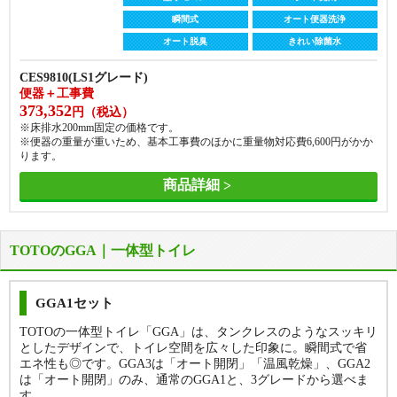
※床排水200mm、手洗いなしの価格です。
瞬間式
オート便器洗浄
商品詳細
商品詳細
オート脱臭
きれい除菌水
CES9810(LS1グレード)
便器＋工事費
373,352
円（税込）
※床排水200mm固定の価格です。
※便器の重量が重いため、基本工事費のほかに重量物対応費
6,600
円がかか
ります。
商品詳細
TOTOのGGA｜一体型トイレ
GGA1セット
TOTOの一体型トイレ「GGA」は、タンクレスのようなスッキリ
としたデザインで、トイレ空間を広々した印象に。瞬間式で省
便器 + 便座
便器 + 便座
エネ性も◎です。GGA3は「オート開閉」「温風乾燥」、GGA2
フチなし
フチなし
トルネード洗浄
トルネード洗浄
は「オート開閉」のみ、通常のGGA1と、3グレードから選べま
す。
汚れに強い
汚れに強い
超節水
超節水