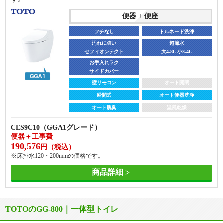
セフィオンテクト
セフィオンテクト
大3.8L 小3.0L
大3.8L 小3.0L
便器 + 便座
サッとひと拭き
サッとひと拭き
フルカバー
フルカバー
フチなし
トルネード洗浄
壁リモコン
壁リモコン
オート開閉
オート開閉
汚れに強い
超節水
瞬間式
瞬間式
オート便器洗浄
オート便器洗浄
セフィオンテクト
大4.8L 小3.4L
お手入れラク
オート脱臭
オート脱臭
きれい除菌水
きれい除菌水
サイドカバー
CES9510FR
壁リモコン
オート開閉
CES9710F(AS1グレード)
便器＋工事費
便器＋工事費
瞬間式
オート便器洗浄
267,598
322,620
円（税込）
円（税込）
オート脱臭
温風乾燥
※床排水120・200mm固定（給水管露出）の価格です。
※床排水120・200mm固定（給水管露出）の価格です。
商品詳細
CES9C10（GGA1グレード）
商品詳細
便器＋工事費
190,576
円（税込）
※床排水120・200mmの価格です。
商品詳細
TOTOのGG-800｜一体型トイレ