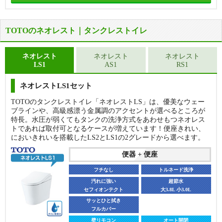
TOTOのネオレスト｜タンクレストイレ
ネオレスト
ネオレスト
ネオレスト
LS1
AS1
RS1
便器
便器
フチなし
トルネード洗浄
ネオレストLS1セット
フチなし
トルネード洗浄
汚れに強い
超節水
TOTOのタンクレストイレ「ネオレストLS」は、優美なウェー
セフィオンテクト
大4.8L 小3.6L
汚れに強い
超節水
ブラインや、高級感漂う金属調のアクセントが選べるところが
セフィオンテクト
大4.8L 小3.6L
お手入れラク
特長。水圧が弱くてもタンクの洗浄方式をあわせもつネオレス
サイドカバー付
お手入れラク
トであれば取付可となるケースが増えています！便座きれい、
サイドカバー付
便座
においきれいを搭載したLS2とLS1の2グレードから選べます。
便座
袖リモコン
オート開閉
便器 + 便座
壁リモコン
オート開閉
貯湯式
オート便器洗浄
瞬間式
オート便器洗浄
フチなし
トルネード洗浄
オート脱臭
きれい除菌水
オート脱臭
汚れに強い
きれい除菌水
超節水
セフィオンテクト
大3.8L 小3.0L
CS225BP + SH224BA + CH961SWS
便器＋温水洗浄便座＋工事費
CS410B + SH410BA ＋ TCF4734A
サッとひと拭き
147,874
フルカバー
便器＋温水洗浄便座＋工事費
円（税込）
288,236
※床排水200mm、手洗いなしの価格です。
円（税込）
壁リモコン
オート開閉