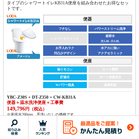
タイプのシャワートイレKB31A便座を組み合わせたお得なセッ
トです。
便器
フチなし
パワーストリーム洗浄
超節水
ハイパーキラミック
大5.0L 小3.8L
お手入れラク
水アカに強い
凹凸少デザイン
アクアセラミック
便座
袖リモコン
オート開閉
貯湯式
オート便器洗浄
Wパワー脱臭
温風乾燥
YBC-Z30S + DT-Z350 + CW-KB31A
便器＋温水洗浄便座＋工事費
149,796
円（税込）
※床排水200mm、手洗いなしの価格です。
商品詳細