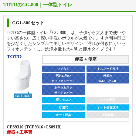
TOTOのGG-800｜一体型トイレ
GG1-800セット
TOTOの一体型トイレ「GG-800」は、子供から大人まで使いや
すい高さの、広く深い手洗いボウルが人気です。すき間や凹凸
を少なくしたシンプルで美しいデザイン、汚れが付きにくいセ
フィオンテクトに、洗浄水量も大4.8Lと節水タイプです！
便器 + 便座
フチなし
トルネード洗浄
汚れに強い
超節水
セフィオンテクト
大4.8L 小3.4L
お手入れラク
サイドカバー
壁リモコン
オート開閉
貯湯式
オート便器洗浄
オート脱臭
温風乾燥
CES9316 (TCF9316+CS891B)
便器＋工事費