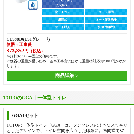
便器＋温水洗浄便座＋工事費
CS410B + SH410BA ＋ TCF4734A
サッとひと拭き
147,874
フルカバー
便器＋温水洗浄便座＋工事費
円（税込）
288,236
※床排水200mm、手洗いなしの価格です。
円（税込）
壁リモコン
オート開閉
※床排水200mm、手洗いなしの価格です。
瞬間式
オート便器洗浄
商品詳細
商品詳細
オート脱臭
きれい除菌水
CES9810(LS1グレード)
便器＋工事費
373,352
円（税込）
※床排水200mm固定の価格です。
※便器の重量が重いため、基本工事費のほかに重量物対応費
6,600
円がかか
ります。
商品詳細
TOTOのGGA｜一体型トイレ
GGA1セット
TOTOの一体型トイレ「GGA」は、タンクレスのようなスッキリ
としたデザインで、トイレ空間を広々した印象に。瞬間式で省
便器 + 便座
便器 + 便座