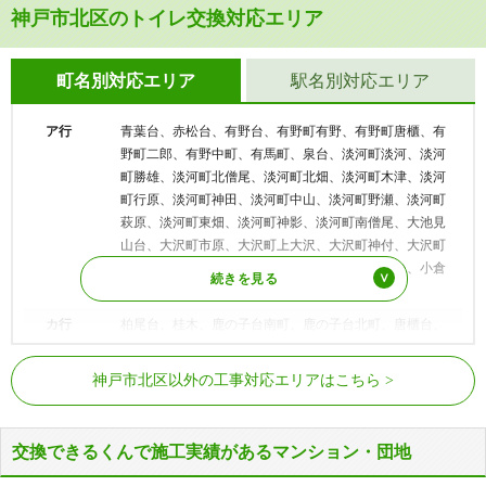
神戸市北区のトイレ交換対応エリア
町名別対応エリア
駅名別対応エリア
ア行
青葉台、赤松台、有野台、有野町有野、有野町唐櫃、有
野町二郎、有野中町、有馬町、泉台、淡河町淡河、淡河
町勝雄、淡河町北僧尾、淡河町北畑、淡河町木津、淡河
町行原、淡河町神田、淡河町中山、淡河町野瀬、淡河町
萩原、淡河町東畑、淡河町神影、淡河町南僧尾、大池見
山台、大沢町市原、大沢町上大沢、大沢町神付、大沢町
簾、大沢町中大沢、大沢町日西原、大原、大脇台、小倉
台
カ行
柏尾台、桂木、鹿の子台南町、鹿の子台北町、唐櫃台、
唐櫃六甲台、北五葉、君影町、京地、甲栄台、上津台、
JR福知山線（JR宝塚線）
道場駅
幸陽町、広陵町
神戸市北区以外の工事対応エリアはこちら
鈴蘭台駅、北鈴蘭台駅、山の街駅、箕
サ行
桜森町、しあわせの村、菖蒲が丘、杉尾台、鈴蘭台東
谷駅、谷上駅、花山駅、大池駅、神鉄
町、鈴蘭台西町、鈴蘭台南町、鈴蘭台北町、星和台、惣
神戸電鉄有馬線
六甲駅、唐櫃台駅、有馬口駅、有馬温
山町
交換できるくんで施工実績があるマンション・団地
泉駅
タ行
谷上東町、谷上西町、谷上南町、筑紫が丘、道場町日下