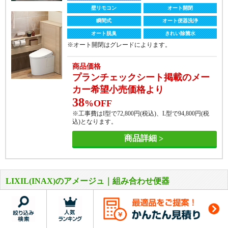
壁リモコン
オート開閉
瞬間式
オート便器洗浄
オート脱臭
きれい除菌水
※オート開閉はグレードによります。
商品価格
プランチェックシート掲載のメー
カー希望小売価格より
38
%OFF
※工事費はI型で
72,800
円(税込)、L型で
94,800
円(税
込)となります。
商品詳細
LIXIL(INAX)のアメージュ｜組み合わせ便器
アメージュ便器＋KB31A（シャワートイレ）セット
リクシルの人気フチレスモデル「アメージュ便器」。水アカ汚