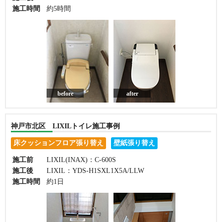
施工時間
約5時間
before
after
神戸市北区 LIXILトイレ施工事例
床クッションフロア張り替え
壁紙張り替え
施工前
LIXIL(INAX)：C-600S
施工後
LIXIL：YDS-H1SXL1X5A/LLW
施工時間
約1日