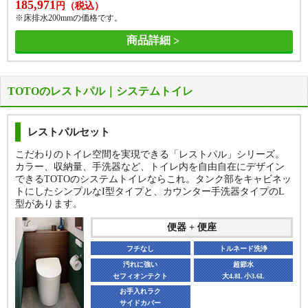
185,971
円（税込）
※床排水200mmの価格です。
商品詳細
TOTOのレストパル｜システムトイレ
レストパルセット
こだわりのトイレ空間を実現できる「レストパル」シリーズ。
カラー、収納量、手洗器など、トイレ内を自由自在にデザイン
できるTOTOのシステムトイレならこれ。タンク部をキャビネッ
トにしたシンプルなI型タイプと、カウンター手洗器タイプのL
型があります。
便器 + 便座
フチなし
トルネード洗浄
汚れに強い
超節水
セフィオンテクト
大4.8L 小3.6L
お手入れラク
サイドカバー