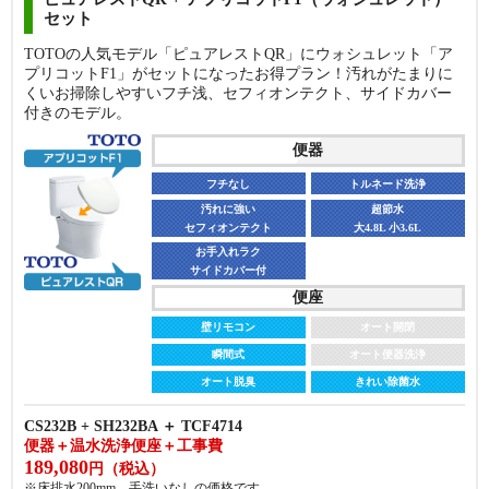
セット
TOTOの人気モデル「ピュアレストQR」にウォシュレット「ア
プリコットF1」がセットになったお得プラン！汚れがたまりに
くいお掃除しやすいフチ浅、セフィオンテクト、サイドカバー
付きのモデル。
便器
フチなし
トルネード洗浄
汚れに強い
超節水
セフィオンテクト
大4.8L 小3.6L
お手入れラク
サイドカバー付
便座
壁リモコン
オート開閉
瞬間式
オート便器洗浄
オート脱臭
きれい除菌水
CS232B + SH232BA ＋ TCF4714
便器＋温水洗浄便座＋工事費
189,080
円（税込）
※床排水200mm、手洗いなしの価格です。