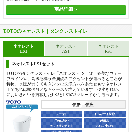
商品詳細
TOTOのネオレスト｜タンクレストイレ
ネオレスト
ネオレスト
ネオレスト
LS1
AS1
RS1
便器
便器
フチなし
トルネード洗浄
ネオレストLS1セット
フチなし
トルネード洗浄
汚れに強い
超節水
TOTOのタンクレストイレ「ネオレストLS」は、優美なウェー
セフィオンテクト
大4.8L 小3.6L
汚れに強い
超節水
ブラインや、高級感漂う金属調のアクセントが選べるところが
セフィオンテクト
大4.8L 小3.6L
お手入れラク
特長。水圧が弱くてもタンクの洗浄方式をあわせもつネオレス
サイドカバー付
お手入れラク
トであれば取付可となるケースが増えています！便座きれい、
サイドカバー付
便座
においきれいを搭載したLS2とLS1の2グレードから選べます。
便座
袖リモコン
オート開閉
便器 + 便座
壁リモコン
オート開閉
貯湯式
オート便器洗浄
瞬間式
オート便器洗浄
フチなし
トルネード洗浄
オート脱臭
きれい除菌水
オート脱臭
汚れに強い
きれい除菌水
超節水
セフィオンテクト
大3.8L 小3.0L
CS225BP + SH224BA + CH961SWS