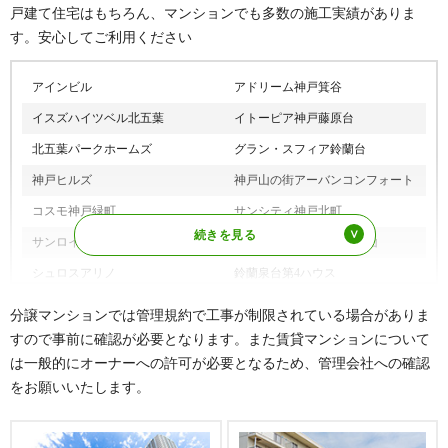
有馬口駅、五社駅、岡場駅、田尾寺
戸建て住宅はもちろん、マンションでも多数の施工実績がありま
部、道場町塩田、道場町道場、道場町平田、道場町生野
神戸電鉄三田線
駅、二郎駅、道場南口駅、神鉄道場駅
す。安心してご利用ください
ナ行
中里町、長尾町宅原、長尾町上津、鳴子、西大池、西山
鈴蘭台駅、鈴蘭台西口駅、西鈴蘭台
神戸電鉄粟生線
ハ行
八多町上小名田、八多町下小名田、八多町附物、八多町
駅、藍那駅
アインビル
アドリーム神戸箕谷
中、八多町西畑、八多町屏風、八多町深谷、八多町柳
神戸市営地下鉄北神線
谷上駅
イスズハイツベル北五葉
イトーピア神戸藤原台
谷、八多町吉尾、花山台、花山中尾台、花山東町、東有
野台、東大池、日の峰、ひよどり北町、ひよどり台、ひ
六甲有馬ロープウェー
有馬温泉駅
北五葉パークホームズ
グラン・スフィア鈴蘭台
よどり台南町、藤原台北町、藤原台中町、藤原台南町
神戸ヒルズ
神戸山の街アーバンコンフォート
マ行
松が枝町、松宮台、緑町、南五葉
コスモ神戸緑町
サンシティ神戸北町
ヤ行
山田町藍那、山田町小河、山田町小部、山田町大池、山
サンロイヤル北六甲
シャルマンコーポ神戸花山
田町上谷上、山田町坂本、山田町下谷上、山田町衝原、
山田町中、山田町西下、山田町原野、山田町東下、山田
シュロスアリノ
鈴蘭泉台第4ハウス
町福地、山田町与左衛門新田
セレノ藤原台
ソリステ藤原台
分譲マンションでは管理規約で工事が制限されている場合がありま
ワ行
若葉台
ディオフェルティ鈴蘭台ガーデン
すので事前に確認が必要となります。また賃貸マンションについて
東急ドエルアルス藤原台
ヒルズ
は一般的にオーナーへの許可が必要となるため、管理会社への確認
をお願いいたします。
ベルドール神戸北町
M'sGARDEN
ライオンズマンション 北鈴蘭台
ライオンズマンション西鈴蘭台