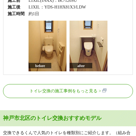
施工前
LIXIL(INAX)：BC-120SU
施工後
LIXIL：YDS-H1HX81X3/LDW
施工時間
約1日
before
after
トイレ交換の施工事例をもっと見る
神戸市北区のトイレ交換おすすめモデル
交換できるくんで人気のトイレを種類別にご紹介します。（組み合