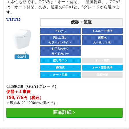
エネ性も◎です。GGA3は「オート開閉」「温風乾燥」、GGA2
フチなし
フチなし
トルネード洗浄
トルネード洗浄
は「オート開閉」のみ、通常のGGA1と、3グレードから選べま
す。
汚れに強い
汚れに強い
超節水
超節水
セフィオンテクト
セフィオンテクト
大3.8L 小3.0L
大3.8L 小3.0L
便器 + 便座
サッとひと拭き
サッとひと拭き
フルカバー
フルカバー
フチなし
トルネード洗浄
壁リモコン
壁リモコン
オート開閉
オート開閉
汚れに強い
超節水
瞬間式
瞬間式
オート便器洗浄
オート便器洗浄
セフィオンテクト
大4.8L 小3.4L
お手入れラク
オート脱臭
オート脱臭
きれい除菌水
きれい除菌水
サイドカバー
CES9510FR
壁リモコン
オート開閉
CES9710F(AS1グレード)
便器＋工事費
便器＋工事費
瞬間式
オート便器洗浄
267,598
322,620
円（税込）
円（税込）
オート脱臭
温風乾燥
※床排水120・200mm固定（給水管露出）の価格です。
※床排水120・200mm固定（給水管露出）の価格です。
商品詳細
CES9C10（GGA1グレード）
商品詳細
便器＋工事費
190,576
円（税込）
※床排水120・200mmの価格です。
商品詳細