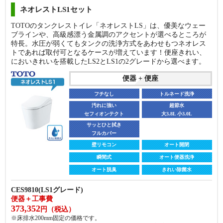
フチなし
トルネード洗浄
ネオレストLS1セット
フチなし
トルネード洗浄
汚れに強い
超節水
TOTOのタンクレストイレ「ネオレストLS」は、優美なウェー
セフィオンテクト
大4.8L 小3.6L
汚れに強い
超節水
ブラインや、高級感漂う金属調のアクセントが選べるところが
セフィオンテクト
大4.8L 小3.6L
お手入れラク
特長。水圧が弱くてもタンクの洗浄方式をあわせもつネオレス
サイドカバー付
お手入れラク
トであれば取付可となるケースが増えています！便座きれい、
サイドカバー付
便座
においきれいを搭載したLS2とLS1の2グレードから選べます。
便座
袖リモコン
オート開閉
便器 + 便座
壁リモコン
オート開閉
貯湯式
オート便器洗浄
瞬間式
オート便器洗浄
フチなし
トルネード洗浄
オート脱臭
きれい除菌水
オート脱臭
汚れに強い
きれい除菌水
超節水
セフィオンテクト
大3.8L 小3.0L
CS225BP + SH224BA + CH961SWS
便器＋温水洗浄便座＋工事費
CS410B + SH410BA ＋ TCF4734A
サッとひと拭き
147,874
フルカバー
便器＋温水洗浄便座＋工事費
円（税込）
288,236
※床排水200mm、手洗いなしの価格です。
円（税込）
壁リモコン
オート開閉
※床排水200mm、手洗いなしの価格です。
瞬間式
オート便器洗浄
商品詳細
商品詳細
オート脱臭
きれい除菌水
CES9810(LS1グレード)
便器＋工事費
373,352
円（税込）
※床排水200mm固定の価格です。