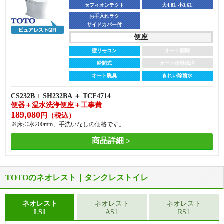
セフィオンテクト
大4.8L 小3.6L
お手入れラク
サイドカバー付
便座
壁リモコン
オート開閉
瞬間式
オート便器洗浄
オート脱臭
きれい除菌水
CS232B + SH232BA ＋ TCF4714
便器＋温水洗浄便座＋工事費
189,080
円（税込）
※床排水200mm、手洗いなしの価格です。
商品詳細
TOTOのネオレスト｜タンクレストイレ
ネオレスト
ネオレスト
ネオレスト
LS1
AS1
RS1
便器
便器