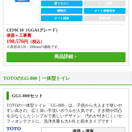
CES9510FR
壁リモコン
オート開閉
CES9710F(AS1グレード)
便器＋工事費
便器＋工事費
瞬間式
オート便器洗浄
267,598
322,620
円（税込）
円（税込）
オート脱臭
温風乾燥
※床排水120・200mm固定（給水管露出）の価格です。
※床排水120・200mm固定（給水管露出）の価格です。
商品詳細
CES9C10（GGA1グレード）
商品詳細
便器＋工事費
190,576
円（税込）
※床排水120・200mmの価格です。
商品詳細
TOTOのGG-800｜一体型トイレ
GG1-800セット
TOTOの一体型トイレ「GG-800」は、子供から大人まで使いや
すい高さの、広く深い手洗いボウルが人気です。すき間や凹凸
を少なくしたシンプルで美しいデザイン、汚れが付きにくいセ
フィオンテクトに、洗浄水量も大4.8Lと節水タイプです！
便器 + 便座