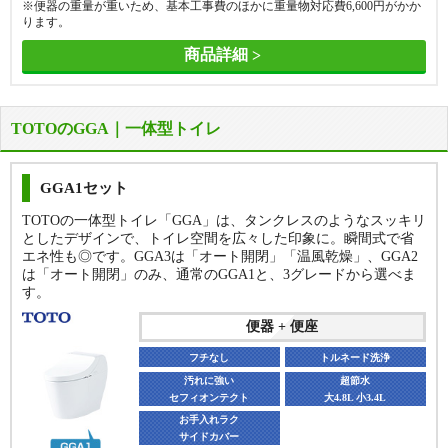
※便器の重量が重いため、基本工事費のほかに重量物対応費
6,600
円がかか
ります。
商品詳細
TOTOのGGA｜一体型トイレ
GGA1セット
TOTOの一体型トイレ「GGA」は、タンクレスのようなスッキリ
としたデザインで、トイレ空間を広々した印象に。瞬間式で省
便器 + 便座
便器 + 便座
エネ性も◎です。GGA3は「オート開閉」「温風乾燥」、GGA2
フチなし
フチなし
トルネード洗浄
トルネード洗浄
は「オート開閉」のみ、通常のGGA1と、3グレードから選べま
す。
汚れに強い
汚れに強い
超節水
超節水
セフィオンテクト
セフィオンテクト
大3.8L 小3.0L
大3.8L 小3.0L
便器 + 便座
サッとひと拭き
サッとひと拭き
フルカバー
フルカバー
フチなし
トルネード洗浄
壁リモコン
壁リモコン
オート開閉
オート開閉
汚れに強い
超節水
瞬間式
瞬間式
オート便器洗浄
オート便器洗浄
セフィオンテクト
大4.8L 小3.4L
お手入れラク
オート脱臭
オート脱臭
きれい除菌水
きれい除菌水
サイドカバー