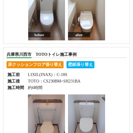
before
after
兵庫県川西市 TOTOトイレ施工事例
床クッションフロア張り替え
壁紙張り替え
施工前
LIXIL(INAX)：C-18S
施工後
TOTO：CS230BM+SH231BA
施工時間
約6時間