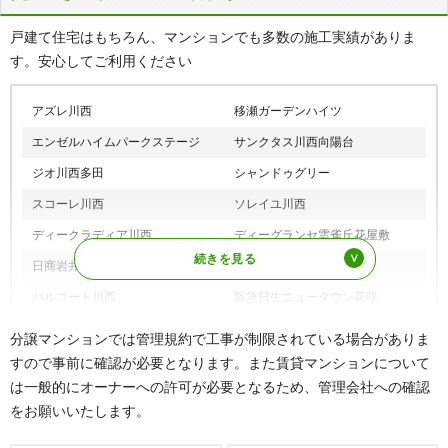
マ行
松が丘町、丸の内町、丸山台、満願寺町、美園町、緑が
の鳥居駅、畦野駅、山下駅、笹部駅
丘、緑台、南野坂、南花屋敷、見野、美山台、虫生
戸建て住宅はもちろん、マンションでも多数の施工実績がありま
能勢電鉄日生線
山下駅
す。安心してご利用ください
ヤ行
矢問、矢問東町、柳谷、山下町、山原、湯山台、横路
ワ行
若宮
アズレ川西
移瀬ガーデンハイツ
エンゼルハイムパークステージ
サンクタス川西向陽台
ジオ川西多田
シャンドゥグリー
スコーレ川西
ソレイユ川西
ディークラディア川西
ディーグランセ雲雀丘花屋敷
日商岩井多田マンション
花咲く丘の街E棟
パルコート川西
阪急日生ニュータウン花咲
マークスタウングランフィーネ川
ミレステマンション
分譲マンションでは管理規約で工事が制限されている場合がありま
西
すので事前に確認が必要となります。また賃貸マンションについて
ライオンズマンション川西滝山
は一般的にオーナーへの許可が必要となるため、管理会社への確認
をお願いいたします。
※その他、多数の実績がございます。