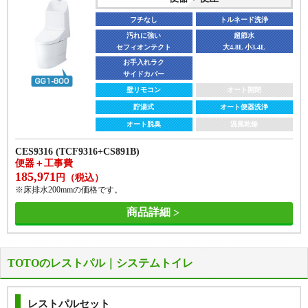
フチなし
トルネード洗浄
汚れに強い
超節水
セフィオンテクト
大4.8L 小3.4L
お手入れラク
サイドカバー
壁リモコン
オート開閉
貯湯式
オート便器洗浄
オート脱臭
温風乾燥
CES9316 (TCF9316+CS891B)
便器＋工事費
185,971
円（税込）
※床排水200mmの価格です。
商品詳細
TOTOのレストパル｜システムトイレ
レストパルセット