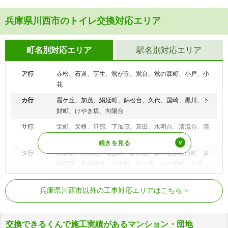
兵庫県川西市のトイレ交換対応エリア
町名別対応エリア
駅名別対応エリア
ア行
赤松、石道、芋生、鴬が丘、鴬台、鴬の森町、小戸、小
花
カ行
霞ケ丘、加茂、絹延町、錦松台、久代、国崎、黒川、下
財町、けやき坂、向陽台
サ行
栄町、栄根、笹部、下加茂、新田、水明台、清流台、清
和台東、清和台西
タ行
大和東、大和西、滝山町、多田院、多田院多田所町、多
田院西、多田桜木、中央町、鼓が滝、出在家町、寺畑
ナ行
長尾町、西畦野、西多田
JR福知山線（JR宝塚線）
北伊丹駅、川西池田駅
兵庫県川西市以外の工事対応エリアはこちら
ハ行
萩原、萩原台東、萩原台西、花屋敷、花屋敷山手町、火
阪急宝塚本線
川西能勢口駅、雲雀丘花屋敷駅
打、東畦野、東畦野山手、東久代、東多田、日高町、一
川西能勢口駅、絹延橋駅、滝山駅、鶯
庫、平野
交換できるくんで施工実績があるマンション・団地
能勢電鉄妙見線
の森駅、鼓滝駅、多田駅、平野駅、一