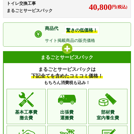
トイレ交換工事
40,800
円(税込)
まるごとサービスパック
商品代
驚きの低価格！
サイト掲載商品の
販売価格
まるごとサービスパック
まるごとサービスパックは
下記全てを含めたコミコミ価格！
もちろん消費税も込み！
基本工事費
出張費
部材費
撤去費
運搬費
室内養生費