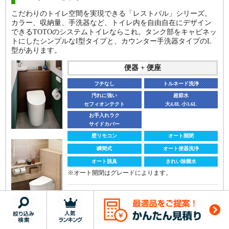
こだわりのトイレ空間を実現できる「レストパル」シリーズ。
カラー、収納量、手洗器など、トイレ内を自由自在にデザイン
できるTOTOのシステムトイレならこれ。タンク部をキャビネッ
トにしたシンプルなI型タイプと、カウンター手洗器タイプのL
型があります。
便器 + 便座
フチなし
トルネード洗浄
汚れに強い
超節水
セフィオンテクト
大4.8L 小3.6L
お手入れラク
サイドカバー
壁リモコン
オート開閉
瞬間式
オート便器洗浄
オート脱臭
きれい除菌水
※オート開閉はグレードによります。
商品価格
プランチェックシート掲載のメー
カー希望小売価格より