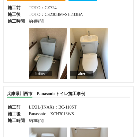
施工前
TOTO：CZ724
施工後
TOTO：CS230BM+SH233BA
施工時間
約4時間
before
after
兵庫県川西市 Panasonicトイレ施工事例
施工前
LIXIL(INAX)：BC-110ST
施工後
Panasonic：XCH3013WS
施工時間
約3時間