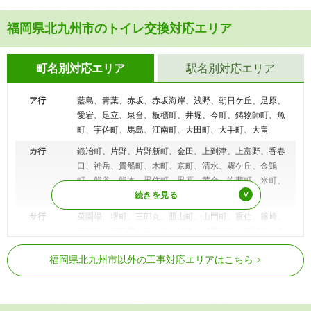
福岡県北九州市のトイレ交換対応エリア
町名別対応エリア
駅名別対応エリア
ア行
藍島、青葉、赤坂、赤坂海岸、浅野、朝日ケ丘、足原、
愛宕、足立、泉台、板櫃町、井堀、今町、鋳物師町、魚
町、宇佐町、馬島、江南町、大田町、大手町、大畠
カ行
鍛冶町、片野、片野新町、金田、上到津、上富野、香春
口、神岳、貴船町、木町、京町、清水、霧ケ丘、金鶏
町、熊谷、熊本、黒住町、黒原、黄金、許斐町、米町、
小文字、紺屋町
サ行
菜園場、堺町、三郎丸、皿山町、山門町、重住、篠崎、
下到津、下富野、寿山町、城内、城野団地、昭和町、白
銀、白萩町、神幸町、新高田、親和町、末広、須賀町、
JR日豊本線
小倉駅、西小倉駅、南小倉駅
福岡県北九州市以外の工事対応エリアはこちら
砂津、船頭町、船場町
JR日田彦山線
小倉駅、西小倉駅、南小倉駅
タ行
大門、高尾、高浜、高坊、高見台、高峰町、竪林町、竪
JR鹿児島本線
小倉駅、西小倉駅
町、田町、常盤町、富野、富野台