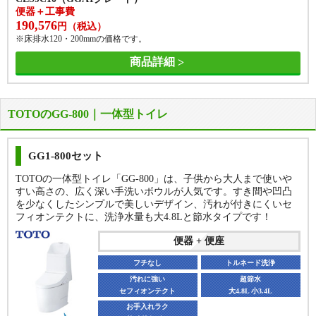
便器＋工事費
190,576
円（税込）
※床排水120・200mmの価格です。
商品詳細
TOTOのGG-800｜一体型トイレ
GG1-800セット
TOTOの一体型トイレ「GG-800」は、子供から大人まで使いや
すい高さの、広く深い手洗いボウルが人気です。すき間や凹凸
を少なくしたシンプルで美しいデザイン、汚れが付きにくいセ
フィオンテクトに、洗浄水量も大4.8Lと節水タイプです！
便器 + 便座
フチなし
トルネード洗浄
汚れに強い
超節水
セフィオンテクト
大4.8L 小3.4L
お手入れラク