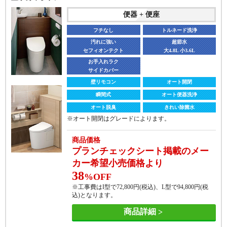
便器 + 便座
フチなし
トルネード洗浄
汚れに強い
超節水
セフィオンテクト
大4.8L 小3.6L
お手入れラク
サイドカバー
壁リモコン
オート開閉
瞬間式
オート便器洗浄
オート脱臭
きれい除菌水
※オート開閉はグレードによります。
商品価格
プランチェックシート掲載のメー
カー希望小売価格より
38
%OFF
※工事費はI型で
72,800
円(税込)、L型で
94,800
円(税
込)となります。
商品詳細