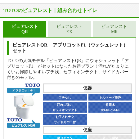
TOTOのピュアレスト｜組み合わせトイレ
ピュアレスト
ピュアレスト
ピュアレスト
QR
EX
MR
ピュアレストQR + アプリコットF1（ウォシュレット）
セット
TOTOの人気モデル「ピュアレストQR」にウォシュレット「ア
プリコットF1」がセットになったお得プラン！汚れがたまりに
くいお掃除しやすいフチ浅、セフィオンテクト、サイドカバー
付きのモデル。
便器
フチなし
トルネード洗浄
汚れに強い
超節水
セフィオンテクト
大4.8L 小3.6L
お手入れラク
サイドカバー付
便座
壁リモコン
オート開閉