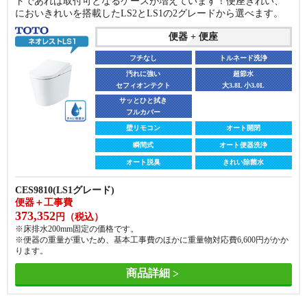
トであれば取付可となるケースが増えています！便座きれい、
サイドカバー付
便座
においきれいを搭載したLS2とLS1の2グレードから選べます。
便座
袖リモコン
オート開閉
便器 + 便座
壁リモコン
オート開閉
貯湯式
オート便器洗浄
瞬間式
オート便器洗浄
フチなし
トルネード洗浄
オート脱臭
きれい除菌水
オート脱臭
汚れに強い
きれい除菌水
超節水
セフィオンテクト
大3.8L 小3.0L
CS225BP + SH224BA + CH961SWS
便器＋温水洗浄便座＋工事費
CS410B + SH410BA ＋ TCF4734A
サッとひと拭き
147,874
フルカバー
便器＋温水洗浄便座＋工事費
円（税込）
288,236
※床排水200mm、手洗いなしの価格です。
円（税込）
壁リモコン
オート開閉
※床排水200mm、手洗いなしの価格です。
瞬間式
オート便器洗浄
商品詳細
商品詳細
オート脱臭
きれい除菌水
CES9810(LS1グレード)
便器＋工事費
373,352
円（税込）
※床排水200mm固定の価格です。
※便器の重量が重いため、基本工事費のほかに重量物対応費
6,600
円がかか
ります。
商品詳細