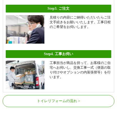
町、美吉野町、椋枝、元城町、森下町
Step3.
ご注文
ヤ行
屋敷、八千代町、八枝、山寺町、夕原町、養福寺町
見積りの内容にご納得いただいたらご注
ラ行
力丸町
文手続きをお願いいたします。工事日程
のご希望をお伺いします。
ワ行
若葉、割子川
ア行
荒手、荒生田、石坪町、猪倉町、祝町、枝光、枝光本
町、大蔵、大谷、大平町、大宮町、尾倉
カ行
勝山、上本町、神山町、河内、川淵町、祇園、祇園原
Step4.
工事お伺い
町、清田、景勝町、小熊野
工事担当が商品を持って、お客様のご自
サ行
山路、山路松尾町、山王、昭和、白川町、末広町、諏訪
宅へお伺いし、交換工事一式（便器の取
り付けやオプションの内装張替等）を行
タ行
高見、竹下町、田代、茶屋町、中央、槻田、天神町
います。
ナ行
中尾、中畑、西台良町、西本町、西丸山町
ハ行
羽衣町、八王寺町、花尾町、春の町、東田、東台良町、
東鉄町、東丸山町、東山、日の出、平野、藤見町、帆柱
トイレリフォームの流れ
マ行
前田、松尾町、宮田町、宮の町、桃園
ヤ行
豊町