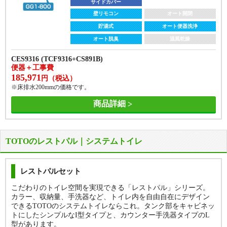
サイドカバー
壁リモコン
オート開閉
貯湯式
オート便器洗浄
オート脱臭
温風乾燥
CES9316 (TCF9316+CS891B)
便器＋工事費
185,971
円（税込）
※床排水200mmの価格です。
商品詳細
TOTOのレストパル｜システムトイレ
レストパルセット
こだわりのトイレ空間を実現できる「レストパル」シリーズ。
カラー、収納量、手洗器など、トイレ内を自由自在にデザイン
できるTOTOのシステムトイレならこれ。タンク部をキャビネッ
トにしたシンプルなI型タイプと、カウンター手洗器タイプのL
型があります。