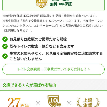
無料10年保証
タ行
高峰、土取町、天神、天籟寺、戸畑、飛幡町
ナ行
中原（先の浜）、中原新町、中原東、中原西、中本町、
※無料10年保証は2022年10月1日以降のお見積り依頼から対象となります。
西大谷、西鞘ケ谷町
※養生範囲は「室内で交換作業をするスペース」になります。それ以外（マン
ハ行
初音町、東大谷、東鞘ケ谷町、福柳木
ションのエントランス、エレベーターなど）をご希望の場合はご相談ください
（別費用となります）。
マ行
牧山、牧山海岸、牧山新町、丸町、南鳥旗町、明治町、
元宮町
お見積りは総額のご提示だから明瞭
ヤ行
夜宮
既存トイレの撤去・処分なども含みます
ア行
青葉台、伊川、泉ケ丘、稲積、今津、梅ノ木町、老松
事前のお知らせなく、お見積り金額確定後に追加請求する
町、大久保、大積、奥田
ことはいたしません
カ行
花月園、風師、春日町、片上海岸、片上町、上二十町、
上藤松、上本町、上馬寄、吉志、吉志新町、北川町、喜
トイレ交換費用・工事費についてさらに詳しく
多久、旧門司、清滝、清見、清見佐夜町、葛葉、黒川、
黒川東、黒川西、黄金町、小松町、小森江
交換できるくんが選ばれる理由
サ行
栄町、猿喰、寺内、下二十町、下馬寄、社ノ木、庄司
町、白野江、城山町、新開、新原町、新門司、新門司
北、瀬戸町
タ行
大里、大里桜ケ丘、大里新町、大里戸ノ上、大里原町、