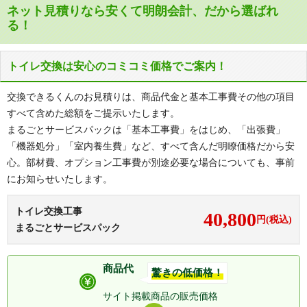
小倉駅、平和通駅、旦過駅、香春口三
ナ行
中井、中井口、中井浜、中島、中津口、長浜町、西港町
北九州モノレール
ネット見積りなら安くて明朗会計、だから選ばれ
萩野駅、片野駅
る！
ハ行
萩崎町、馬借、原町、日明、東篠崎、東城野町、東港、
城野駅、安部山公園駅、下曽根駅、朽
平松町、古船場町、弁天町
JR日豊本線
網駅
マ行
真鶴、緑ケ丘、南丘、三萩野、都、妙見町、室町、明和
トイレ交換は安心のコミコミ価格でご案内！
城野駅、石田駅、志井公園駅、志井
町
JR日田彦山線
駅、石原町駅、呼野駅
交換できるくんのお見積りは、商品代金と基本工事費その他の項目
ヤ行
山田町、吉野町
城野駅、北方駅、競馬場前駅、守恒
すべて含めた総額をご提示いたします。
ワ行
若富士町
北九州モノレール
駅、徳力公団前駅、徳力嵐山口駅、志
まるごとサービスパックは「基本工事費」をはじめ、「出張費」
井駅、企救丘駅
ア行
安部山、石田町、石田南、石原町、市丸、井手浦、合
「機器処分」「室内養生費」など、すべて含んだ明瞭価格だから安
馬、長行、長行東、長行西
JR鹿児島本線
九州工大前駅、戸畑駅
心。部材費、オプション工事費が別途必要な場合についても、事前
カ行
隠蓑、頂吉、上石田、上葛原、上曽根、上曽根新町、上
にお知らせいたします。
JR日豊本線
門司港駅、小森江駅、門司駅
貫、上吉田、蒲生、企救丘、北方、木下、空港北町、朽
JR鹿児島本線
門司港駅、小森江駅、門司駅
網、朽網東、朽網西、葛原、葛原高松、葛原本町、葛原
トイレ交換工事
40,800
円(税込)
元町、葛原東、小森
JR山陽本線
門司駅
まるごとサービスパック
サ行
志井、志井公園、志井鷹羽台、重住、志徳、下石田、下
九州鉄道記念館駅、出光美術館駅、ノ
門司港レトロ観光線
城野、下曽根、下曽根新町、下貫、下南方、下吉田、城
ーフォーク広場駅、関門海峡めかり駅
商品代
野、新曽根、新道寺、星和台、曽根、曽根北町、曽根新
驚きの低価格！
JR鹿児島本線
黒崎駅、陣原駅、折尾駅
田、曽根新田南、曽根新田北
サイト掲載商品の
販売価格
福北ゆたか線
折尾駅
タ行
高津尾、高野、田代、田原、田原新町、辻三、津田、津