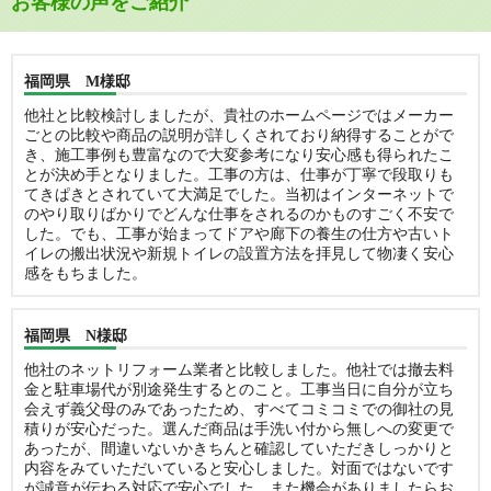
お客様の声をご紹介
福岡県 M様邸
他社と比較検討しましたが、貴社のホームページではメーカー
ごとの比較や商品の説明が詳しくされており納得することがで
き、施工事例も豊富なので大変参考になり安心感も得られたこ
とが決め手となりました。工事の方は、仕事が丁寧で段取りも
てきぱきとされていて大満足でした。当初はインターネットで
のやり取りばかりでどんな仕事をされるのかものすごく不安で
した。でも、工事が始まってドアや廊下の養生の仕方や古いト
イレの搬出状況や新規トイレの設置方法を拝見して物凄く安心
感をもちました。
福岡県 N様邸
他社のネットリフォーム業者と比較しました。他社では撤去料
金と駐車場代が別途発生するとのこと。工事当日に自分が立ち
会えず義父母のみであったため、すべてコミコミでの御社の見
積りが安心だった。選んだ商品は手洗い付から無しへの変更で
あったが、間違いないかきちんと確認していただきしっかりと
内容をみていただいていると安心しました。対面ではないです
が誠意が伝わる対応で安心でした。また機会がありましたらお