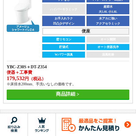
超節水
ハイパーキラミック
大5.0L 小3.8L
お手入れラク
水アカに強い
凹凸少デザイン
アクアセラミック
便座
壁リモコン
オート開閉
貯湯式
オート便器洗浄
Wパワー脱臭
温風乾燥
YBC-Z30S＋DT-Z354
便器＋工事費
179,532
円（税込）
※床排水200mm、手洗いなしの価格です。
商品詳細
LIXIL(INAX)のプレアス｜一体型トイレ
プレアスLSタイプ 4グレードセット