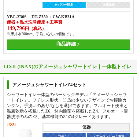
Wパワー脱臭
温風乾燥
YBC-Z30S + DT-Z350 + CW-KB31A
便器＋温水洗浄便座＋工事費
149,796
円（税込）
※床排水200mm、手洗いなしの価格です。
商品詳細
LIXIL(INAX)のアメージュシャワートイレ｜一体型トイレ
アメージュシャワートイレZ4セット
シャワートイレ一体型のベーシックモデル「アメージュシャワ
ートイレ」。フチレス形状、凹凸の少ないデザインでお掃除カ
ンタン。手洗いのあり/なしを選択できます。フルオート便座と
温風乾燥を搭載したZ6、鉢内除菌を搭載したZ4、フルオート便
器洗浄のみのZ2、基本機能のZ1の4グレードあります。
便器
フチなし
パワーストリーム洗浄