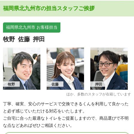
ア行
青葉台東、青葉台西、青葉台南、赤岩町、赤崎町、赤島
福岡県北九州市の担当スタッフご挨拶
町、蜑住、有毛、安瀬、安屋、今光、栄盛川町、老松、
大池町、大井戸町、大谷町、大鳥居、小竹、乙丸
カ行
片山、上原町、鴨生田、北浜、北湊町、響南町、くきの
福岡県北九州市 お客様担当
うみ中央、久岐の浜、小石、小石本村町、小糸町、向洋
町、小敷、小敷ひびきの
牧野
佐藤
押田
サ行
桜町、迫田町、塩屋、下原町、新大谷町、修多羅
タ行
高須、高須東、高須西、高須南、高須北、竹並、棚田
町、童子丸、頓田
ナ行
中川町、中畑町、波打町、西小石町、西園町、西天神
町、西畑町
牧野
佐藤
押田
ハ行
白山、畠田、畑谷町、花野路、浜町、払川、原町、東小
石町、東畑町、東二島、ひびきの、ひびきの北、ひびき
ほか、多数のスタッフが在籍しています
の南、響町、深町、藤木、藤ノ木、二島、古前、本町
丁寧、確実、安心のサービスで交換できるくんを利用して良かった
マ行
南二島、宮前町、宮丸
と必ず感じていただける対応をいたします。
ヤ行
柳崎町、山手町、山ノ堂町、百合野町、用勺町
ご自宅に合った最適なトイレをご提案しますので、商品選びで不明
な点などあればぜひご相談ください。
ワ行
和田町