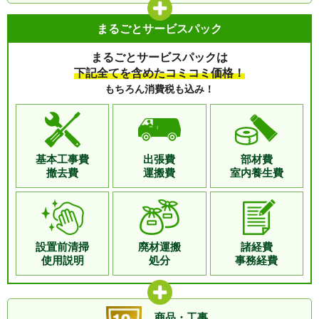
田新町、津田南町、道原、徳吉、徳吉東、徳吉西、徳吉
黒崎駅前駅、西黒崎駅、熊西駅、萩原
まるごとサービスパック
南、徳力、徳力新町、徳力団地
駅、穴生駅、森下駅、今池駅、永犬丸
筑豊電気鉄道線
駅、三ヶ森駅、西山駅、筑豊香月駅、
ナ行
中曽根、中曽根新町、中曽根東、中貫、中貫本町、中吉
まるごとサービスパックは
楠橋駅、新木屋瀬駅、木屋瀬駅
田、長尾、長野、長野東町、長野本町、西貫、西水町、
下記全てを含めたコミコミ価格！
蜷田若園、貫、貫弥生が丘、沼、沼新町、沼本町、沼緑
若松線
本城駅、折尾駅
もちろん消費税も込み！
町、沼南町
JR鹿児島本線
枝光駅、スペースワールド駅、八幡駅
ハ行
八幡町、葉山町、春ケ丘、春吉、東貫、東水町、日の出
若松線
若松駅、藤ノ木駅、奥洞海駅、二島駅
町、平尾台、富士見、堀越
マ行
舞ケ丘、南方、南若園町、母原、守恒、守恒本町
基本工事費
出張費
部材費
撤去費
運搬費
室内養生費
ヤ行
八重洲町、山手、山本、湯川、湯川新町、横代、横代葉
山、横代東町、横代南町、横代北町、吉田、吉田にれの
木坂、呼野
ワ行
若園
設置前清掃
廃材運搬
諸経費
ア行
旭町、浅生、一枝、沖台
使用説明
処分
事務経費
カ行
川代、観音寺町、北鳥旗町、銀座、小芝、金比羅町
サ行
幸町、境川、沢見、三六町、椎ノ木町、汐井町、正津
町、新池、新川町、菅原、仙水町、千防
商品・工事