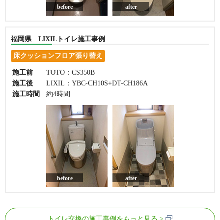
before
after
福岡県 LIXILトイレ施工事例
床クッションフロア張り替え
施工前
TOTO：CS350B
施工後
LIXIL：YBC-CH10S+DT-CH186A
施工時間
約4時間
before
after
トイレ交換の施工事例をもっと見る