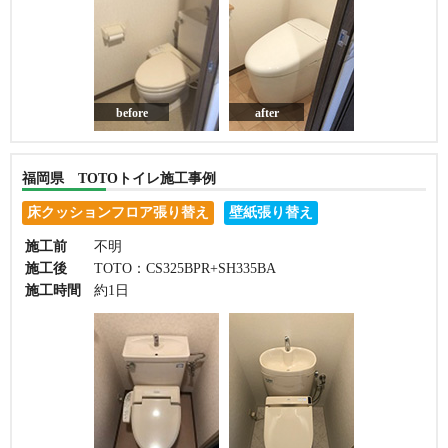
before
after
福岡県 TOTOトイレ施工事例
床クッションフロア張り替え
壁紙張り替え
施工前
不明
施工後
TOTO：CS325BPR+SH335BA
施工時間
約1日