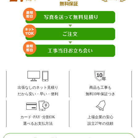
大里東、大里東口、大里本町、大里元町、大里桃山町、
高砂町、高田、太刀浦海岸、谷町、田野浦、田野浦海
岸、恒見、恒見町
ナ行
中二十町、中町、永黒、長谷、鳴竹、西海岸、錦町、西
新町
ハ行
畑、畑田町、浜町、羽山、原町別院、光町、東新町、東
本町、東馬寄、東港町、東門司、柄杓田、柄杓田町、広
石、藤松、二タ松町、不老町、別院、法師庵、本町
マ行
松崎町、松原、丸山、丸山吉野町、緑ケ丘、港町、南本
町、門司、元清滝、桃山台
ヤ行
柳原町、柳町、矢筈町
商品も工事も
出張なしのネット見積り
ア行
相生町、青山、浅川、浅川学園台、浅川台、浅川日の
無料10年保証つき
だから安い・早い・便利
峯、浅川町、穴生、池田、石坂、泉ケ浦、医生ケ丘、市
瀬、岩崎、上の原、永犬丸、永犬丸東町、永犬丸西町、
永犬丸南町、大浦、大畑町、大平、大平台、岡田町、沖
田、御開、折尾
カード･PAY･分割OK
上場企業の安心
選べるお支払方法
設立27年の信頼
カ行
春日台、香月中央、香月西、上香月、上上津役、岸の
浦、北鷹見町、吉祥寺町、貴船台、京良城町、洞南町、
楠北、楠木、楠橋、楠橋上方、楠橋下方、楠橋東、楠橋