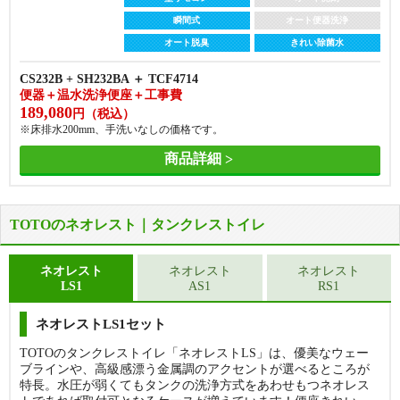
瞬間式
オート便器洗浄
オート脱臭
きれい除菌水
CS232B + SH232BA ＋ TCF4714
便器＋温水洗浄便座＋工事費
189,080
円（税込）
※床排水200mm、手洗いなしの価格です。
商品詳細
TOTOのネオレスト｜タンクレストイレ
ネオレスト
ネオレスト
ネオレスト
LS1
AS1
RS1
便器
便器
フチなし
トルネード洗浄
ネオレストLS1セット
フチなし
トルネード洗浄
汚れに強い
超節水
TOTOのタンクレストイレ「ネオレストLS」は、優美なウェー
セフィオンテクト
大4.8L 小3.6L
汚れに強い
超節水
ブラインや、高級感漂う金属調のアクセントが選べるところが
セフィオンテクト
大4.8L 小3.6L
お手入れラク
特長。水圧が弱くてもタンクの洗浄方式をあわせもつネオレス
サイドカバー付
お手入れラク