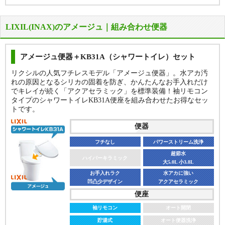
LIXIL(INAX)のアメージュ｜組み合わせ便器
アメージュ便器＋KB31A（シャワートイレ）セット
リクシルの人気フチレスモデル「アメージュ便器」。水アカ汚
れの原因となるシリカの固着を防ぎ、かんたんなお手入れだけ
でキレイが続く「アクアセラミック」を標準装備！袖リモコン
タイプのシャワートイレKB31A便座を組み合わせたお得なセッ
トです。
便器
フチなし
パワーストリーム洗浄
超節水
ハイパーキラミック
大5.0L 小3.8L
お手入れラク
水アカに強い
凹凸少デザイン
アクアセラミック
便座
袖リモコン
オート開閉
貯湯式
オート便器洗浄