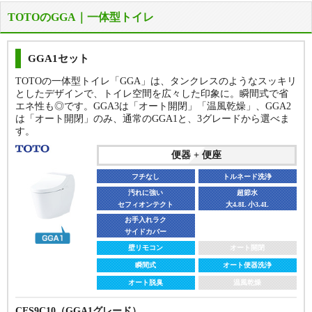
TOTOのGGA｜一体型トイレ
GGA1セット
TOTOの一体型トイレ「GGA」は、タンクレスのようなスッキリ
としたデザインで、トイレ空間を広々した印象に。瞬間式で省
便器 + 便座
便器 + 便座
エネ性も◎です。GGA3は「オート開閉」「温風乾燥」、GGA2
フチなし
フチなし
トルネード洗浄
トルネード洗浄
は「オート開閉」のみ、通常のGGA1と、3グレードから選べま
す。
汚れに強い
汚れに強い
超節水
超節水
セフィオンテクト
セフィオンテクト
大3.8L 小3.0L
大3.8L 小3.0L
便器 + 便座
サッとひと拭き
サッとひと拭き
フルカバー
フルカバー
フチなし
トルネード洗浄
壁リモコン
壁リモコン
オート開閉
オート開閉
汚れに強い
超節水
瞬間式
瞬間式
オート便器洗浄
オート便器洗浄
セフィオンテクト
大4.8L 小3.4L
お手入れラク
オート脱臭
オート脱臭
きれい除菌水
きれい除菌水
サイドカバー
CES9510FR
壁リモコン
オート開閉
CES9710F(AS1グレード)
便器＋工事費
便器＋工事費
瞬間式
オート便器洗浄
267,598
322,620
円（税込）
円（税込）
オート脱臭
温風乾燥
※床排水120・200mm固定（給水管露出）の価格です。
※床排水120・200mm固定（給水管露出）の価格です。
商品詳細
CES9C10（GGA1グレード）
商品詳細