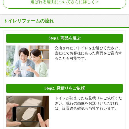
選ばれる理由についてさらに詳しく
西、楠橋南、熊手、熊西、黒崎、黒崎城石、皇后崎町、
河桃町、紅梅、光明、小鷺田町、小嶺、小嶺台、木屋
瀬、木屋瀬東、金剛
トイレリフォームの流れ
サ行
幸神、桜ケ丘町、笹田、さつき台、里中、三ケ森、下上
津役、下上津役元町、下畑町、自由ケ丘、松寿山、白岩
Step1.
商品を選ぶ
町、陣原、陣山、菅原町、瀬板、清納、星和町
タ行
大膳、高江、鷹の巣、鷹見台、竹末、田町、茶売町、茶
交換されたいトイレをお選びください。
当社にてお客様にあった商品をご案内す
屋の原、千代、千代ケ崎、築地町、筒井町、鉄王、鉄
ることも可能です。
竜、東筑、塔野、洞北町、友田
ナ行
中須、中の原、長崎町、鳴水町、西王子町、西折尾町、
西川頭町、西神原町、西鳴水、西曲里町、野面、則松、
則松東
Step2.
見積りをご依頼
ハ行
萩原、畑、馬場山、馬場山原、馬場山東、馬場山西、馬
場山緑、東石坂町、東王子町、東折尾町、東川頭町、東
トイレが決まったら見積りをご依頼くだ
神原町、東鳴水、東浜町、東曲里町、引野、樋口町、日
さい。現行の画像をお送りいただけれ
吉台、平尾町、藤田、藤原、船越、舟町、別所町、別当
ば、設置適合確認も当社で行います。
町、北筑、星ケ丘、堀川町、本城、本城学研台、本城東
マ行
町上津役東、町上津役西、的場町、真名子、丸尾町、三
ツ頭、光貞台、南王子町、南鷹見町、南八千代町、美原