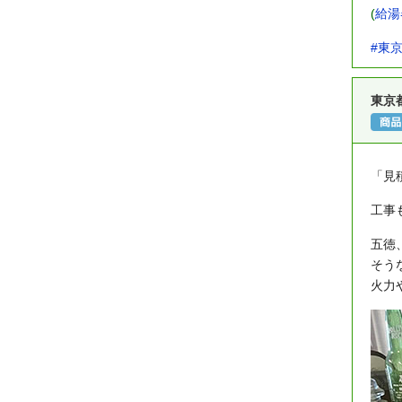
(
給湯
#東
東京
「見
工事
五徳
そう
火力