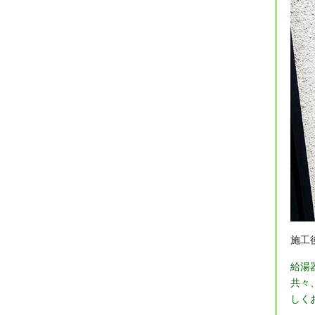
施工
給湯
共々
しく