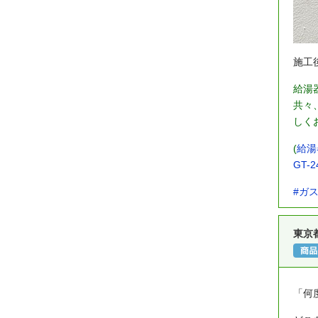
施工
給湯
共々
しく
(
給湯
GT-2
#ガ
東京
「何