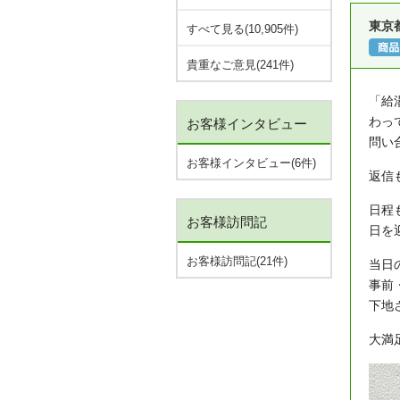
東京
すべて見る(10,905件)
貴重なご意見(241件)
「給
わっ
お客様インタビュー
問い
お客様インタビュー(6件)
返信
日程
お客様訪問記
日を
お客様訪問記(21件)
当日
事前
下地
大満