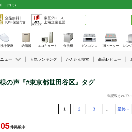
判・口コミ）
検索キーワード入力
水洗浄便座
給湯器
エコキュート
食洗機
ガスコンロ
IHヒーター
レン
ニュー
人気ランキング
かんたん検索
商品レビュー
様の声『#東京都世田谷区』タグ
※記載されてい
1
2
3
...
最終 »
905
件掲載中!