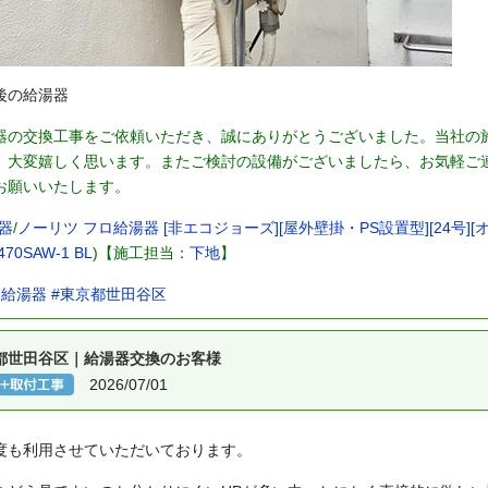
後の給湯器
器の交換工事をご依頼いただき、誠にありがとうございました。当社の
、大変嬉しく思います。またご検討の設備がございましたら、お気軽ご
お願いいたします。
器
/
ノーリツ フロ給湯器 [非エコジョーズ][屋外壁掛・PS設置型][24号][オート
470SAW-1 BL
)【施工担当：
下地
】
ス給湯器
#東京都世田谷区
都世田谷区｜給湯器交換のお客様
2026/07/01
度も利用させていただいております。