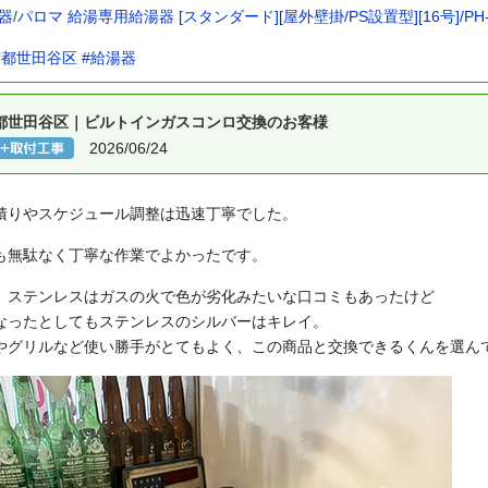
器
/
パロマ 給湯専用給湯器 [スタンダード][屋外壁掛/PS設置型][16号]/PH-
京都世田谷区
#給湯器
都世田谷区｜ビルトインガスコンロ交換のお客様
2026/06/24
積りやスケジュール調整は迅速丁寧でした。
も無駄なく丁寧な作業でよかったです。
、ステンレスはガスの火で色が劣化みたいな口コミもあったけど
なったとしてもステンレスのシルバーはキレイ。
やグリルなど使い勝手がとてもよく、この商品と交換できるくんを選ん