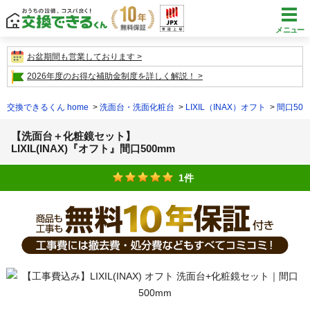
メニュー
お盆期間も営業しております
2026年度のお得な補助金制度を詳しく解説！
交換できるくん home
洗面台・洗面化粧台
LIXIL（INAX）オフト
間口50
【洗面台＋化粧鏡セット】
LIXIL(INAX)『オフト』間口500mm
1件