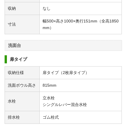
収納
なし
幅500×高さ1000×奥行151mm（全高1850
寸法
mm）
洗面台
扉タイプ
収納仕様
扉タイプ（2枚扉タイプ）
洗面ボウル高さ
815mm
立水栓
水栓
シングルレバー混合水栓
排水栓
ゴム栓式