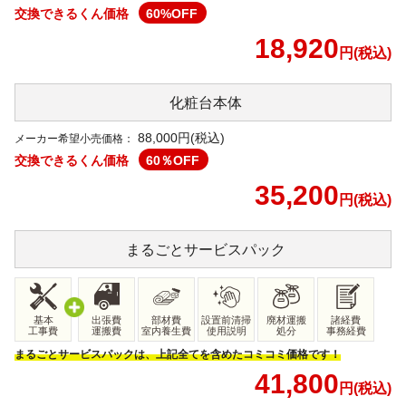
交換できるくん価格
60
%OFF
18,920
円(税込)
化粧台本体
88,000
円(税込)
メーカー希望小売価格：
交換できるくん価格
60
％OFF
35,200
円(税込)
まるごと
サービスパック
基本
出張費
部材費
設置前清掃
廃材運搬
諸経費
工事費
運搬費
室内養生費
使用説明
処分
事務経費
まるごとサービスパックは、上記全てを含めたコミコミ価格です！
41,800
円(税込)