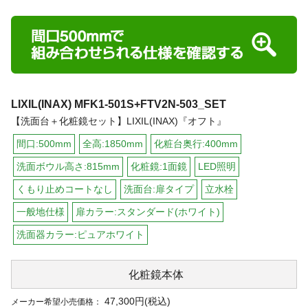
LIXIL(INAX)
MFK1-501S+FTV2N-503_SET
【洗面台＋化粧鏡セット】LIXIL(INAX)『オフト』
間口:500mm
全高:1850mm
化粧台奥行:400mm
洗面ボウル高さ:815mm
化粧鏡:1面鏡
LED照明
くもり止めコートなし
洗面台:扉タイプ
立水栓
一般地仕様
扉カラー:スタンダード(ホワイト)
洗面器カラー:ピュアホワイト
化粧鏡本体
47,300円(税込)
メーカー希望小売価格：