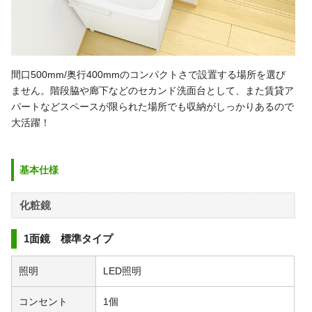
間口500mm/奥行400mmのコンパクトさで設置する場所を選び
ません。階段脇や廊下などのセカンド洗面台として、また賃貸ア
パートなどスペースが限られた場所でも収納がしっかりあるので
大活躍！
基本仕様
化粧鏡
1面鏡 標準タイプ
照明
LED照明
コンセント
1個