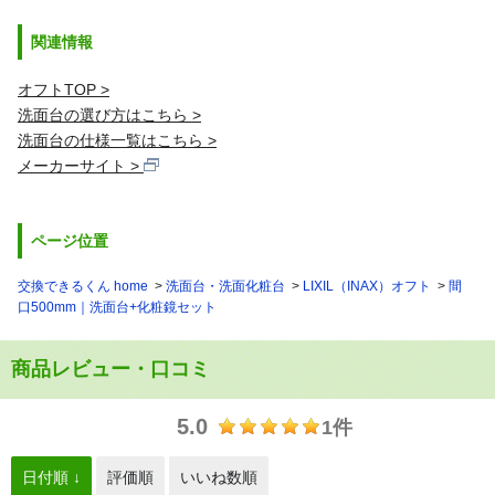
関連情報
オフトTOP
洗面台の選び方はこちら
洗面台の仕様一覧はこちら
メーカーサイト
ページ位置
交換できるくん home
洗面台・洗面化粧台
LIXIL（INAX）オフト
間
口500mm｜洗面台+化粧鏡セット
商品レビュー・口コミ
5.0
1件
日付順 ↓
評価順
いいね数順