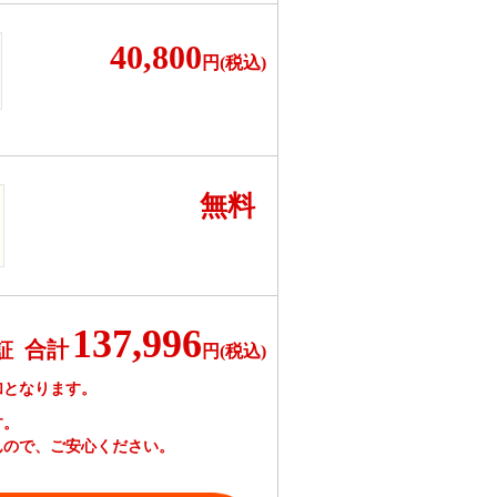
40,800
円(税込)
無料
137,996
合計
証
円(税込)
加となります。
す。
んので、ご安心ください。