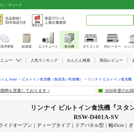
ープン・ディープ
検索キーワード入力
水洗浄便座
給湯器
エコキュート
食洗機
ガスコンロ
IHヒーター
レン
ニュー
人気ランキング
かんたん検索
商品レビュー
くん home
ビルトイン食洗機（食器洗い乾燥機）
リンナイ ビルトイン食洗機
盆期間も営業しております
2026年度の
リンナイ ビルトイン食洗機『スタ
RSW-D401A-SV
ライドオープン｜ディープタイプ｜ドアパネル型｜幅45cm｜