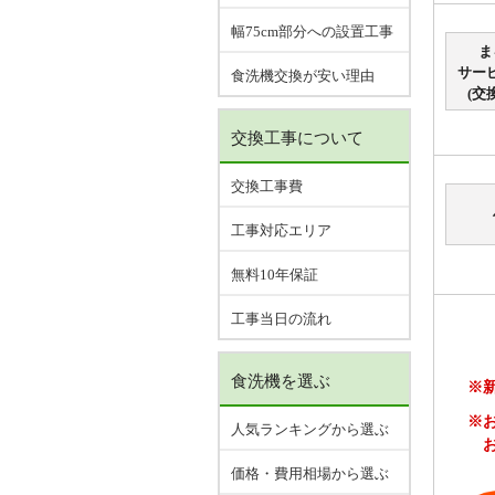
幅75cm部分への設置工事
ま
サー
食洗機交換が安い理由
(交
交換工事について
交換工事費
工事対応エリア
無料10年保証
工事当日の流れ
食洗機を選ぶ
※
※
人気ランキングから選ぶ
価格・費用相場から選ぶ