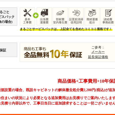
るごと
ビスパック
基本
出張費
部材費
設置前清掃
廃材運搬
諸経費
換の場合)
工事費
運搬費
室内養生費
使用説明
処分
事務経費
まるごとサービスパックは、上記全てを含めたコミコミ価格です！
ご参考：
保証
メーカー
延長保証価格
商品価格+工事費用+10年保
新規設置の場合、既設キャビネットの解体撤去処分費
2,200
円(税込)が追
お住まいの状況により必要となる追加費用はお見積りでご案内いたしま
お見積り内容以外で、工事日当日に追加請求することは一切ございませ
新規設置の場合の工事費やオプション費などの詳細はこちら >