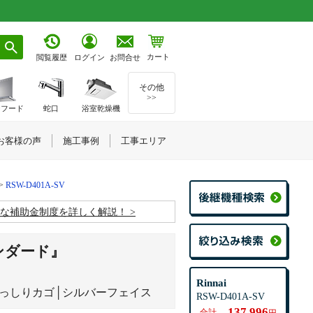
カート
お問合せ
閲覧履歴
ログイン
その他
>>
ジフード
蛇口
浴室乾燥機
お客様の声
施工事例
工事エリア
RSW-D401A-SV
お得な補助金制度を詳しく解説！
ンダード』
Rinnai
ぎっしりカゴ│シルバーフェイス
RSW-D401A-SV
137,996
合計