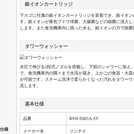
銀イオンカートリッジ
下カゴに付属の銀イオンカートリッジを装着でき、銀イオン
す。銀イオンが黄色ブドウ球菌、大腸菌などの細菌に浸入し
します。また食洗機庫内に残った水も、銀イオンの力で除菌
タワーウォッシャー
水圧で伸びる2段式ノズルを搭載し、下部のシャワーに加え
で、食洗機庫内の隅々まで水流が届き、上かごの食器・大皿
が可能です。スチーム洗浄で柔らかくなった汚れをタワーウ
流します。
基本仕様
品番
RSW-D401A-SV
仕様
メーカー名
リンナイ