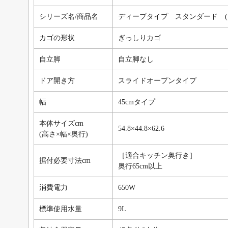
シリーズ名/商品名
ディープタイプ スタンダード (
カゴの形状
ぎっしりカゴ
自立脚
自立脚なし
ドア開き方
スライドオープンタイプ
幅
45cmタイプ
本体サイズcm
54.8×44.8×62.6
(高さ×幅×奥行)
［適合キッチン奥行き］
据付必要寸法cm
奥行65cm以上
消費電力
650W
標準使用水量
9L