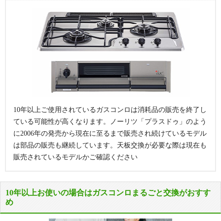
60cm クリアパー
483707500
43,560円
ハイパーガラ
75cm プラチナシ
ルダークグレー
DS0S8600100
62,480円
(税込)
スコート
ルバーガラス
(税込)
75cm ティアラシ
483707900
62,920円
75cm エレガント
ルバー
DS0S8600306
(税込)
グレーガラス
75cm クリアパー
483708100
62,920円
75cm ロゼガラス
ルダークグレー
DS0S8601009
(税込)
75cm フラッシュ
DS0S8600208
ウィズナ★
60cm ノーブルグ
483707000
55,660円
オレンジガラス
レー
(税込)
75cm アクアホワ
DS0S8601303
クリアガラス
75cm ノーブルグ
483707600
82,280円
イト
10年以上ご使用されているガスコンロは消耗品の販売を終了し
レー
(税込)
75cm アクアブラ
DS0S8600404
ている可能性が高くなります。ノーリツ「プラスドゥ」のよう
ックガラス
に2006年の発売から現在に至るまで販売され続けているモデル
ウィズナ★
60cm ティアラシ
483707300
43,560円
は部品の販売も継続しています。天板交換が必要な際は現在も
ルバー
(税込)
ピアットマ
60cm プラチナブ
DS0T8600501
52,690円
ハイパーガラ
販売されているモデルかご確認ください
75cm ティアラシ
483707900
62,920円
ラックアルミ
ルチグリル
(税込)
スコート
ルバー
(税込)
75cm プラチナブ
DS0S8600502
62,480円
フッ素樹脂加
ラックアルミ
(税込)
工
リプラ
60cm ティアラシ
485496200
29,040円
10年以上お使いの場合はガスコンロまるごと交換がおすす
ルバー
(税込)
め
ハイパーガラ
ファミ
60cm つやめきシ
DW6Y8600306
47,300円
60cm クリアパー
485506000
29,040円
スコート
ルバーガラス
(税込)
ガラストップ