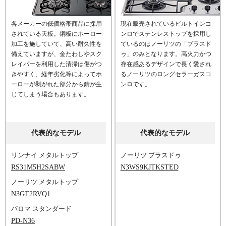
各メーカーの低価格帯商品に採用
現在販売されているビルトインコ
されている天板。鋼板にホーロー
ンロでステンレストップを採用し
加工を施していて、高い耐久性を
ているのはノーリツの「プラスド
備えていますが、金たわしやスク
ゥ」のみとなります。高火力かつ
レイパーを利用した清掃は傷がつ
存在感あるデザインで長く愛され
きやすく、経年劣化等によってホ
るノーリツのロングセラーガスコ
ーローが剥がれた部分から錆が生
ンロです。
じてしまう場合もあります。
代表的なモデル
代表的なモデル
リンナイ メタルトップ
ノーリツ プラスドゥ
RS31M5H2SABW
N3WS9KJTKSTED
ノーリツ メタルトップ
N3GT2RVQ1
パロマ スタンダード
PD-N36