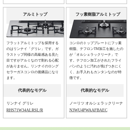
アルミトップ
フッ素樹脂アルミトップ
フラットアルミトップを採用する
コンロのトッププレートにフッ素
のはリンナイ「グリレ」です。ガ
樹脂、テフロンTM加工を施したの
ラストップ同様の高級感ある見た
が「オルシェラックリーナ」で
目ですがアルミなので割れる心配
す。テフロン加工がされたフライ
がありません。リンナイのロング
パンのように汚れが焦げつきにく
セラーガスコンロの後継品になり
く、お手入れもカンタンなのが特
ます。
徴です。
代表的なモデル
代表的なモデル
リンナイ グリレ
ノーリツ オルシェラックリーナ
RHS71W34ALRSL/R
N3WU4PWAAFBAEC