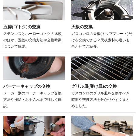
ビルトインガスコンロの天板以外にも、純正オプション品（炊飯
鍋、専用洗剤、スポンジ、クリーナー）などの購入も可能です。ご
五徳(ゴトク)の交換
天板の交換
使用のガスコンロ品番が必要になりますので、サイトご利用の前に
ステンレスとホーローゴトクの比較
ガスコンロの天板(トッププレート)だ
のほか、五徳の交換方法や交換時期
けを交換できる？天板素材の違いも
電池ボックス裏側に記載された品番をご確認ください。ご利用には
について解説。
合わせてご紹介。
会員登録が必要になります。
ビルトインガスコンロの天板以外にも、純正オプション品（炊飯
パロマプラス（通販サイト）
鍋、専用洗剤、スポンジ、クリーナー）などの購入も可能です。ご
バーナーキャップの交換
グリル皿(受け皿)の交換
使用のガスコンロ品番が必要になりますので、サイトご利用の前に
メーカー別のバーナーキャップ交換
ガスコンロのグリル皿を交換すべき
電池ボックス裏側に記載された品番をご確認ください。ご利用には
方法や掃除・お手入れまで詳しく解
時期や交換方法を分かりやすくまと
会員登録が必要になります。
説。
めました。
ノーリツデイズ（通販サイト）