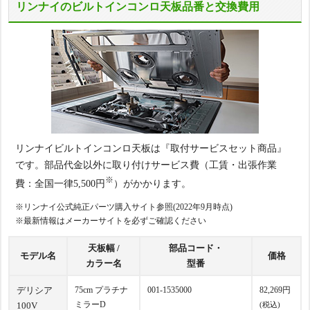
リンナイのビルトインコンロ天板品番と交換費用
リンナイビルトインコンロ天板は『取付サービスセット商品』
です。部品代金以外に取り付けサービス費（工賃・出張作業
※
費：全国一律5,500円
）がかかります。
※リンナイ公式純正パーツ購入サイト参照(2022年9月時点)
※最新情報はメーカーサイトを必ずご確認ください
天板幅 /
部品コード・
モデル名
価格
カラー名
型番
デリシア
75cm プラチナ
001-1535000
82,269円
ミラーD
100V
(税込)