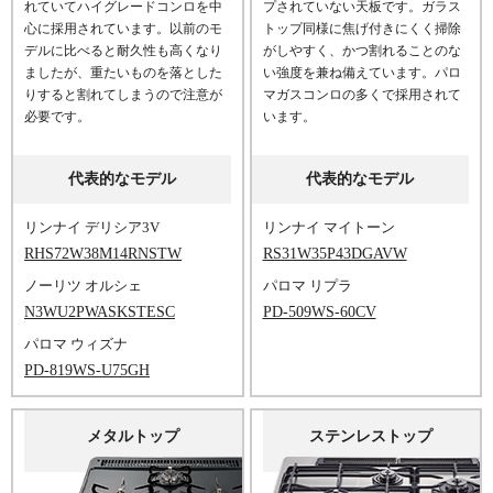
れていてハイグレードコンロを中
プされていない天板です。ガラス
心に採用されています。以前のモ
トップ同様に焦げ付きにくく掃除
デルに比べると耐久性も高くなり
がしやすく、かつ割れることのな
ましたが、重たいものを落とした
い強度を兼ね備えています。パロ
りすると割れてしまうので注意が
マガスコンロの多くで採用されて
必要です。
います。
代表的なモデル
代表的なモデル
リンナイ デリシア3V
リンナイ マイトーン
RHS72W38M14RNSTW
RS31W35P43DGAVW
ノーリツ オルシェ
パロマ リプラ
N3WU2PWASKSTESC
PD-509WS-60CV
パロマ ウィズナ
PD-819WS-U75GH
メタルトップ
ステンレストップ