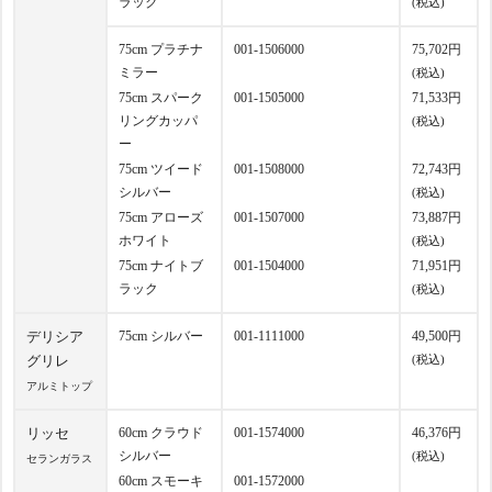
ラック
(税込)
75cm プラチナ
001-1506000
75,702円
ミラー
(税込)
75cm スパーク
001-1505000
71,533円
リングカッパ
(税込)
ー
75cm ツイード
001-1508000
72,743円
シルバー
(税込)
75cm アローズ
001-1507000
73,887円
ホワイト
(税込)
75cm ナイトブ
001-1504000
71,951円
ラック
(税込)
デリシア
75cm シルバー
001-1111000
49,500円
グリレ
(税込)
アルミトップ
リッセ
60cm クラウド
001-1574000
46,376円
シルバー
(税込)
セランガラス
60cm スモーキ
001-1572000