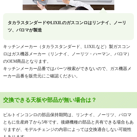
または販売店経由でのご依頼となります。下記部品代金はメーカー
での交換ご依頼となります。下記部品代金はメーカーの部品販売価
の部品販売価格のみとなり、別途取付費（工事費）、出張費等がか
格のみとなり、別途取付費（工事費）、出張費等がかかる可能性が
かる可能性があります。
あります。詳しくはメーカーまたはお使いのガスコンロを設置した
タカラスタンダードやLIXILのガスコンロはリンナイ、ノーリ
詳しくはメーカーまたはお使いのガスコンロを設置した販売業者に
販売業者にお問い合わせください。
ツ、パロマが製造
お問い合わせください。
天板幅 /
部品コード・
モデル名
価格
キッチンメーカー（タカラスタンダード、LIXILなど）製ガスコン
カラー名
型番
天板幅 /
部品コード・
モデル名
価格
ロはガス機器メーカー（リンナイ、ノーリツ・ハーマン、パロマ）
カラー名
型番
クレア★
60cm グロスミラ
489512000
90,750円
のOEM商品となります。
ー
(税込)
プログレプ
75cm プラチナシ
DS0E8600107
73,150円
クリアガラス
キッチンメーカー品番ではパーツ検索ができないので、ガス機器メ
60cm ノーブルシ
485591500
90,750円
ルバーガラス
ラス★
(税込)
ーカー品番を販売元にご確認ください。
ルバー
(税込)
75cm トリュフブ
DS0E8601006
ガラストップ
60cm ノーブルグ
487042000
60,500円
ラウンガラス
レー
(税込)
交換できる天板や部品が無い場合は？
プログレ★
60cm プラチナシ
75cm グロスミラ
DS0P8601308
489522000
52,690円
102,850円
ルバーガラス
ー
(税込)
(税込)
ガラストップ
60cm トリアング
75cm ノーブルシ
DS0P8601602
486488700
102,850円
ビルトインコンロの部品保持期間は、リンナイ、ノーリツ、パロマ
ルブラックガラ
ルバー
(税込)
ともに生産終了から5年です。後継機種の部品と共有できる場合もあ
ス
75cm ノーブルグ
487032000
81,070円
りますが、モデルチェンジの内容によっては交換適合しない可能性
60cm エレガント
レー
DS0P8601406
(税込)
もあります。