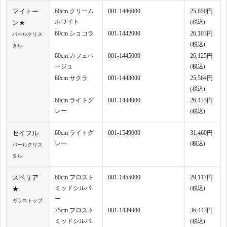
マイトー
60cm クリーム
001-1446000
25,850円
ホワイト
ン★
(税込)
60cm ショコラ
001-1442000
26,103円
パールクリス
(税込)
タル
60cm カフェベ
001-1445000
26,125円
ージュ
(税込)
60cm サクラ
001-1443000
25,564円
(税込)
60cm ライトグ
001-1444000
26,433円
レー
(税込)
セイフル
60cm ライトグ
001-1549000
31,460円
レー
(税込)
パールクリス
タル
スペリア
60cm フロスト
001-1455000
29,117円
ミッドシルバ
★
(税込)
ー
ガラストップ
75cm フロスト
001-1439000
36,443円
ミッドシルバ
(税込)