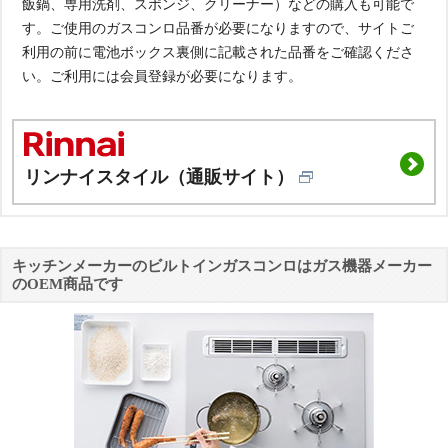
飯鍋、専用洗剤、スポンジ、クリーナー）などの購入も可能で
す。ご使用のガスコンロ品番が必要になりますので、サイトご
利用の前に電池ボックス裏側に記載された品番をご確認くださ
い。ご利用には会員登録が必要になります。
リンナイスタイル（通販サイト）
キッチンメーカーのビルトインガスコンロはガス機器メーカー
のOEM商品です
ノーリツガスコンロ天板を交換する場合はメーカーメンテナンス、
パロマガスコンロ天板はメーカーメンテナンス、または販売店経由