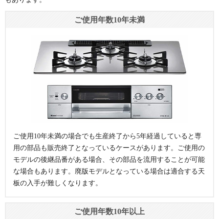
グレーガラス
クレア★
60cm ティアラシ
486804000
60,500円
ご使用年数10年未満
75cm プラチナシ
ルバー
DS0Q8600104
62,480円
(税込)
ハイパーガラ
ルバーガラス
(税込)
75cm ティアラシ
486824000
66,550円
スコート
75cm トリアング
ルバー
DS0Q8600300
(税込)
ルブラックガラ
ス
フェイシス
60cm ノーブルグ
483707000
55,660円
レー
★
75cm エレガント
DS0Q8600202
(税込)
グレーガラス
60cm ノーブルブ
483707100
55,660円
クリアガラス
ラック
(税込)
ピアットマ
60cm プラチナシ
DS0T8600109
52,690円
60cm ノーブルシ
483707200
62,920円
ルバーガラス
ルチグリル
(税込)
ャンパン
(税込)
60cm エレガント
DS0T8600305
75cm ノーブルグ
483707600
82,280円
ガラストップ
ご使用10年未満の場合でも生産終了から5年経過していると専
グレーガラス
レー
(税込)
用の部品も販売終了となっているケースがあります。ご使用の
60cm ロゼガラス
DS0T8600805
75cm ノーブルブ
483707700
82,280円
モデルの後継品番がある場合、その部品を流用することが可能
60cm フラッシュ
ラック
DS0T8600207
(税込)
な場合もあります。廃版モデルとなっている場合は適合する天
オレンジガラス
75cm ノーブルシ
483707800
82,280円
板の入手が難しくなります。
60cm アクアホワ
ャンパン
DS0T8601106
(税込)
イト
フェイシス
60cm ティアラシ
483707300
43,560円
60cm アクアブラ
DS0T8600403
ご使用年数10年以上
ルバー
★
ックガラス
(税込)