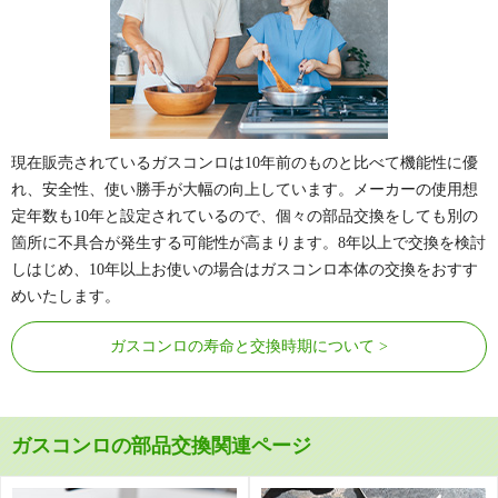
ルブラック
(税込)
60cm シルバーミ
DW6V8600603
49,170円
※レンジフー
75cm ティアラシ
580302000
41,140円
ラーガラス
(税込)
ド連動型含む
ルバー
(税込)
60cm ブラックガ
DW6V8600505
37,840円
75cm クリアパー
580382000
41,140円
ラス
(税込)
ルブラック
(税込)
75cm つやめきシ
DW7A8600203
48,950円
ルバーガラス
(税込)
現在販売されているガスコンロは10年前のものと比べて機能性に優
75cm シルバーミ
DW6Z8600609
51,040円
れ、安全性、使い勝手が大幅の向上しています。メーカーの使用想
ラーガラス
(税込)
定年数も10年と設定されているので、個々の部品交換をしても別の
75cm ブラックガ
DW6Z8600501
51,040円
箇所に不具合が発生する可能性が高まります。8年以上で交換を検討
ラス
(税込)
しはじめ、10年以上お使いの場合はガスコンロ本体の交換をおすす
めいたします。
プラスドゥ
75cm ステンレス
DW7G8600109
31,570円
(税込)
ガスコンロの寿命と交換時期について
ガスコンロの部品交換関連ページ