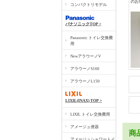
のお
コンパクトリモデル
パナソニックTOP >
Panasonic トイレ交換費
用
NewアラウーノV
アラウーノS160
アラウーノL150
LIXIL(INAX) TOP >
LIXIL トイレ交換費用
アメージュ便器
商
アメージュシャワートイ