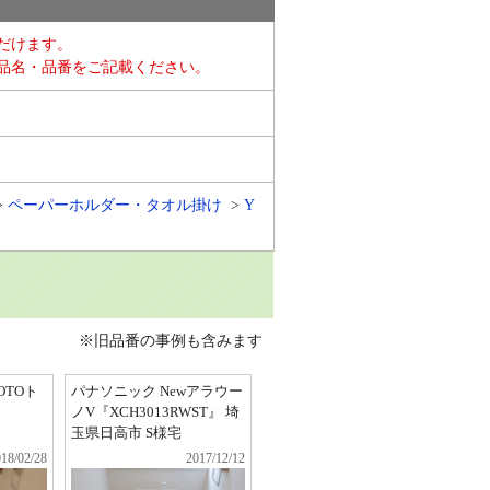
だけます。
品名・品番をご記載ください。
ペーパーホルダー・タオル掛け
Y
※旧品番の事例も含みます
OTOト
パナソニック Newアラウー
ノV『XCH3013RWST』 埼
玉県日高市 S様宅
18/02/28
2017/12/12