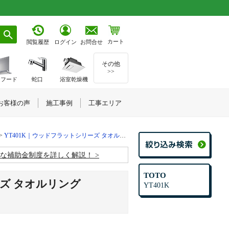
カート
お問合せ
閲覧履歴
ログイン
その他
>>
ジフード
蛇口
浴室乾燥機
お客様の声
施工事例
工事エリア
YT401K｜ウッドフラットシリーズ タオルリング
お得な補助金制度を詳しく解説！
TOTO
ーズ タオルリング
YT401K