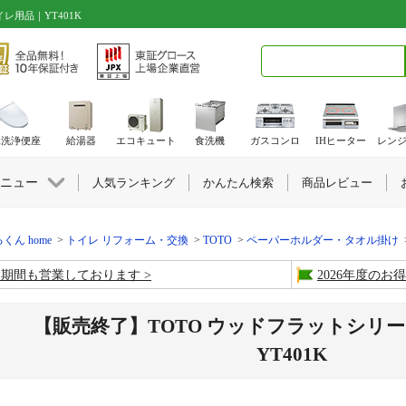
レ用品｜YT401K
検索キーワード入力
水洗浄便座
給湯器
エコキュート
食洗機
ガスコンロ
IHヒーター
レン
ニュー
人気ランキング
かんたん検索
商品レビュー
くん home
トイレ リフォーム・交換
TOTO
ペーパーホルダー・タオル掛け
盆期間も営業しております
2026年度の
【販売終了】TOTO ウッドフラットシリ
YT401K