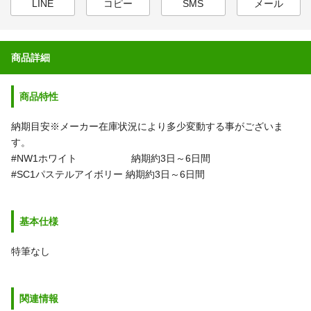
LINE
コピー
SMS
メール
商品詳細
商品特性
納期目安※メーカー在庫状況により多少変動する事がございま
す。
#NW1ホワイト 納期約3日～6日間
#SC1パステルアイボリー 納期約3日～6日間
基本仕様
特筆なし
関連情報