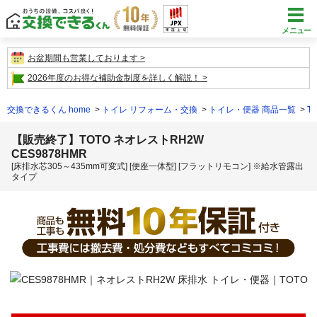
メニュー
お盆期間も営業しております
2026年度のお得な補助金制度を詳しく解説！
交換できるくん home
トイレ リフォーム・交換
トイレ・便器 商品一覧
T
【販売終了】TOTO ネオレストRH2W
CES9878HMR
[床排水芯305～435mm可変式] [便座一体型] [フラットリモコン] ※給水管露出
タイプ