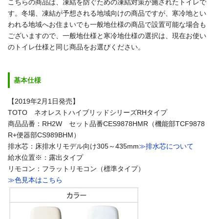
こちらの商品は、凍結を防ぐための凍結対策が施されたトイレで
す。冬場、凍結が予想される地域向けの商品ですが、寒冷地とい
われる地域へお住まいでも一般地仕様の商品で設置可能な場合も
ございますので、一般地仕様と寒冷地仕様の選択は、現在お使い
のトイレ仕様と同じ商品をお選びください。
基本仕様
【2019年2月1日発売】
TOTO ネオレストハイブリッドシリーズRHタイプ
商品品番：RH2W セット品番CES9878HMR（機能部TCF9878
R+便器部CS989BHM）
排水芯：床排水リモデル向け305～435mm
≫排水芯について
給水位置※：露出タイプ
リモコン：フラットリモコン（標準タイプ）
≫色見本はこちら