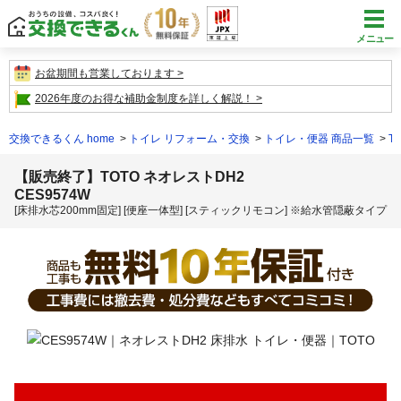
メニュー
お盆期間も営業しております
2026年度のお得な補助金制度を詳しく解説！
交換できるくん home
トイレ リフォーム・交換
トイレ・便器 商品一覧
T
【販売終了】TOTO ネオレストDH2
CES9574W
[床排水芯200mm固定] [便座一体型] [スティックリモコン] ※給水管隠蔽タイプ