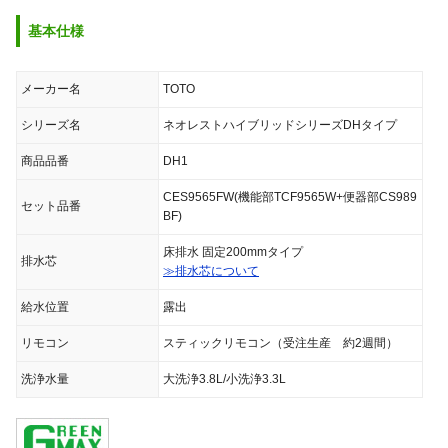
基本仕様
メーカー名
TOTO
シリーズ名
ネオレストハイブリッドシリーズDHタイプ
商品品番
DH1
CES9565FW(機能部TCF9565W+便器部CS989
セット品番
BF)
床排水 固定200mmタイプ
排水芯
≫排水芯について
給水位置
露出
リモコン
スティックリモコン（受注生産 約2週間）
洗浄水量
大洗浄3.8L/小洗浄3.3L