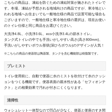
こちらの商品は、凍結を防ぐための凍結対策が施されたトイレで
す。冬場、凍結が予想される地域向けの商品ですが、寒冷地とい
われる地域へお住まいでも一般地仕様の商品で設置可能な場合も
ございますので、一般地仕様と寒冷地仕様の選択は、現在お使い
のトイレ仕様と同じ商品をお選びください。
大洗浄4.8L、小洗浄3.6L、eco小洗浄3.4Lの節水トイレ。
タンク式トイレの中でも手洗いがしやすい高さ(高さ800mm)、
手洗いがしやすいボウル形状(深ひろボウル)のデザインが人気！
※こちらの商品の便器部は陶器製、タンクを含む機能部は樹脂製です。
プレミスト
トイレ使用前に、自動で便器に水のミストを吹付けて水のクッシ
ョンをつくる機能です。便器表面の親水性がある「セフィオンテ
クト」との相乗効果で汚れが付きにくくなります。
清掃性
ウォシュレット一体型なので凹凸が少なく、便器と便座のすき間