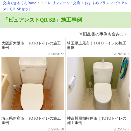
交換できるくん home
トイレ リフォーム・交換
おすすめプラン
ピュアレ
ストQR+SBセット
「ピュアレストQR SB」施工事例
※旧品番の事例も含みます
大阪府大阪市｜TOTOトイレの施工
埼玉県上尾市｜TOTOトイレの施工
事例
事例
2026/01/22
2026/01/15
埼玉県新座市｜TOTOトイレの施工
神奈川県相模原市｜TOTOトイレの
事例
施工事例
2025/09/18
2025/06/17