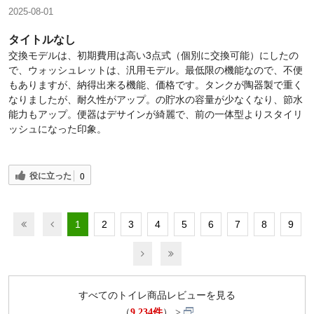
2025-08-01
タイトルなし
交換モデルは、初期費用は高い3点式（個別に交換可能）にしたの
で、ウォッシュレットは、汎用モデル。最低限の機能なので、不便
もありますが、納得出来る機能、価格です。タンクが陶器製で重く
なりましたが、耐久性がアップ。の貯水の容量が少なくなり、節水
能力もアップ。便器はデサインが綺麗で、前の一体型よりスタイリ
ッシュになった印象。
役に立った
0
1
2
3
4
5
6
7
8
9
すべてのトイレ商品レビューを見る
（
9,234件
）