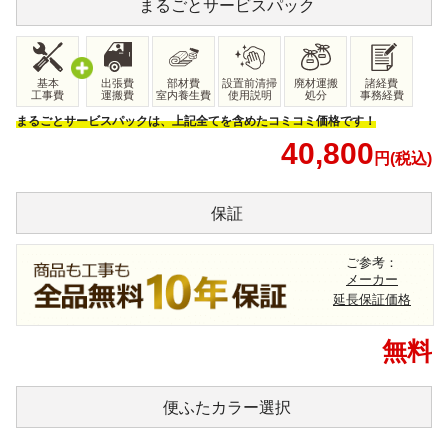
まるごと
サービスパック
基本
出張費
部材費
設置前清掃
廃材運搬
諸経費
工事費
運搬費
室内養生費
使用説明
処分
事務経費
まるごとサービスパックは、上記全てを含めたコミコミ価格です！
40,800
円(税込)
保証
ご参考：
メーカー
延長保証価格
無料
便ふたカラー
選択