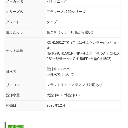
メーカー名
パナソニック
シリーズ名
アラウーノL150シリーズ
グレード
タイプ1
便ふたカラー
色つき（カラー10色から選択）
XCH1501Z**K（**には便ふたカラーが入りま
す）
セット品番
(便器部CH1501PFNK+便ふた（色つき）CH15
0S**+配管セットCH150FP+台輪CH150Z)
壁排水 155mm
排水芯
≫排水芯について
リモコン
フラットリモコン ※アプリ対応あり
洗浄水量
大洗浄4.8L/小洗浄3.6L
発売日
2020年12月
関連情報