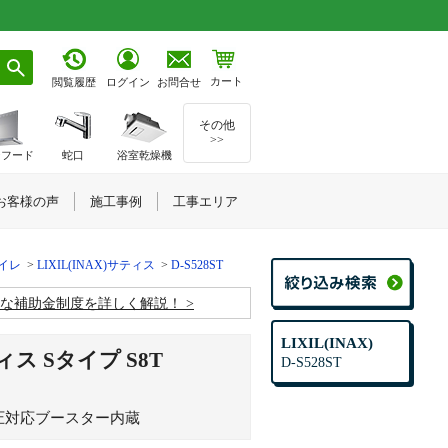
カート
お問合せ
閲覧履歴
ログイン
その他
>>
ジフード
蛇口
浴室乾燥機
お客様の声
施工事例
工事エリア
トイレ
LIXIL(INAX)サティス
D-S528ST
お得な補助金制度を詳しく解説！
LIXIL(INAX)
ィス Sタイプ S8T
D-S528ST
低水圧対応ブースター内蔵