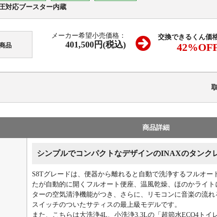
圧対応ブースター内蔵
メーカー希望小売価格：
交換できるくん価
401,500円(税込)
42
%OF
商品
商品詳細
シンプルでコンパクトなデザインのINAXのタンク
S8Tグレードは、便器から離れると自動で洗浄するフルオー
たが自動的に開くフルオート便座、温風乾燥、ほのかライト
ターの空気清浄機能がつき、さらに、リモコンに音楽の流れ
スイッチのついたサティスの最上級モデルです。
また、こちらは大洗浄4L、小洗浄3.3Lの「超節水ECO4ト