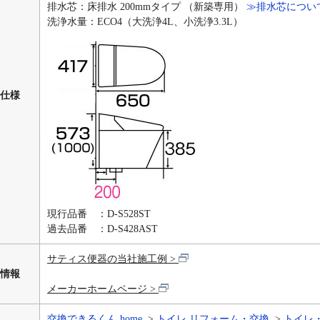
排水芯：床排水 200mmタイプ （新築専用）
≫排水芯につい
洗浄水量：ECO4（大洗浄4L、小洗浄3.3L）
仕様
現行品番 ：D-S528ST
過去品番 ：D-S428AST
サティス便器の当社施工例
情報
メーカーホームページ
交換できるくん home
トイレ リフォーム・交換
トイレ