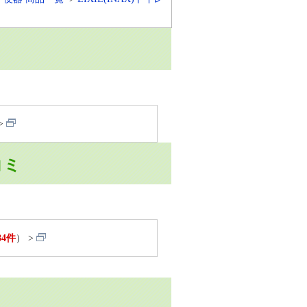
コミ
84件
）