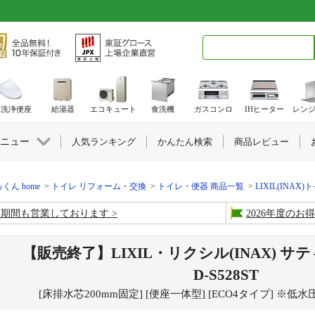
検索キーワード入力
水洗浄便座
給湯器
エコキュート
食洗機
ガスコンロ
IHヒーター
レン
ニュー
人気ランキング
かんたん検索
商品レビュー
くん home
トイレ リフォーム・交換
トイレ・便器 商品一覧
LIXIL(INAX)
盆期間も営業しております
2026年度の
【販売終了】LIXIL・リクシル(INAX) サテ
D-S528ST
[床排水芯200mm固定] [便座一体型] [ECO4タイプ] ※