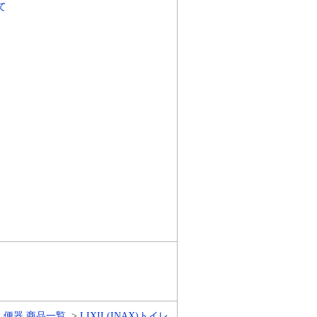
て
・便器 商品一覧
LIXIL(INAX)トイレ