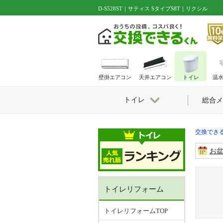
D-S528ST｜サティス SタイプS8T｜リクシル
壁掛エアコン
天井エアコン
トイレ
温
トイレ
総合メ
交換できる
お
トイレリフォーム
トイレリフォームTOP