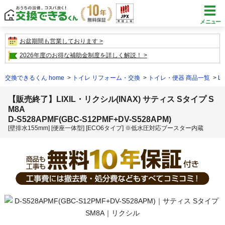
メニュー
お盆期間も営業しております
2026年度のお得な補助金制度を詳しく解説！
交換できるくん home
トイレ リフォーム・交換
トイレ・便器 商品一覧
L
【販売終了】LIXIL・リクシル(INAX) サティス Sタイプ S
M8A
D-S528APMF(GBC-S12PMF+DV-S528APM)
[壁排水155mm] [便座一体型] [ECO6タイプ] ※低水圧対応ブースター内蔵