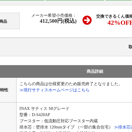
メーカー希望小売価格：
交換できるくん価
412,500円(税込)
42
%OF
商品
商品詳細
こちらの商品は仕様変更のため販売終了となりました。
特性
≫現行サティスホームページはこちら
INAX サティス S8グレード
型番：D-S428AP
ブースター：低流動圧対応ブースター内蔵
排水芯：壁排水 120mmタイプ （一部の集合住宅）
≫排水芯