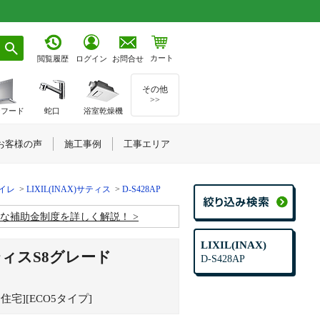
カート
お問合せ
閲覧履歴
ログイン
その他
>>
ジフード
蛇口
浴室乾燥機
お客様の声
施工事例
工事エリア
トイレ
LIXIL(INAX)サティス
D-S428AP
お得な補助金制度を詳しく解説！
LIXIL(INAX)
サティスS8グレード
D-S428AP
宅][ECO5タイプ]