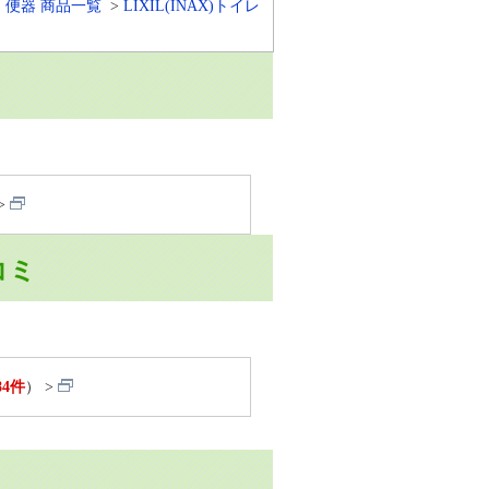
・便器 商品一覧
LIXIL(INAX)トイレ
コミ
84件
）