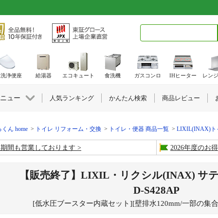
検索キーワード入力
水洗浄便座
給湯器
エコキュート
食洗機
ガスコンロ
IHヒーター
レン
ニュー
人気ランキング
かんたん検索
商品レビュー
くん home
トイレ リフォーム・交換
トイレ・便器 商品一覧
LIXIL(INAX)
盆期間も営業しております
2026年度の
【販売終了】LIXIL・リクシル(INAX) 
D-S428AP
[低水圧ブースター内蔵セット][壁排水120mm/一部の集合住