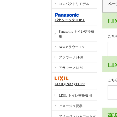
コンパクトリモデル
ペー
LI
パナソニックTOP >
Panasonic トイレ交換費
用
こち
NewアラウーノV
アラウーノS160
LI
アラウーノL150
こち
LIXIL(INAX) TOP >
LIXIL トイレ交換費用
アメージュ便器
商
アメージュシャワートイ