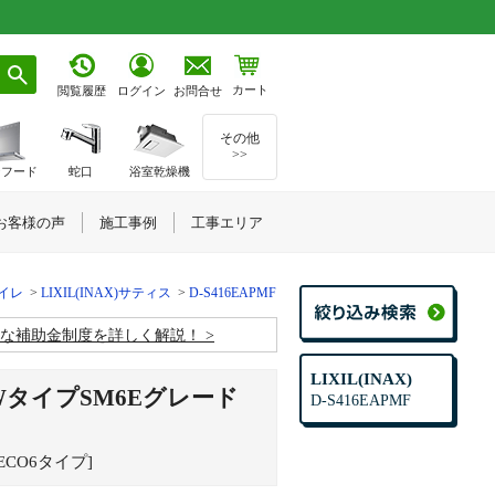
カート
お問合せ
閲覧履歴
ログイン
その他
>>
ジフード
蛇口
浴室乾燥機
お客様の声
施工事例
工事エリア
トイレ
LIXIL(INAX)サティス
D-S416EAPMF
お得な補助金制度を詳しく解説！
LIXIL(INAX)
スWタイプSM6Eグレード
D-S416EAPMF
ECO6タイプ]