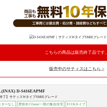
こちらの商品は販売終了品です
販売中のサティスはこちら
L(INAX)
D-S416EAPMF
終了】サティスWタイプSM6Eグレード
スターなし
壁排水155mm/一部の集合住宅
ECO6タイプ