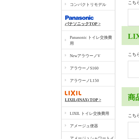
こち
コンパクトリモデル
パナソニックTOP >
LI
Panasonic トイレ交換費
用
こち
NewアラウーノV
アラウーノS160
アラウーノL150
商
LIXIL(INAX) TOP >
LIXIL トイレ交換費用
こち
アメージュ便器
アメージュシャワートイ