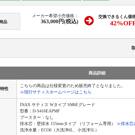
メーカー希望小売価格：
交換できるくん価
363,000円(税込)
42
%OF
商品
商品詳細
こちらの商品は仕様変更のため販売終了となりました。
特性
≫現行サティスホームページはこちら
INAX サティス Wタイプ SM6Eグレード
型番：D-S416EAPMF
ブースター：なし
排水芯：壁排水 155mmタイプ （リフォーム専用）
≫排水芯
洗浄水量：ECO6（大洗浄6L、小洗浄5L）