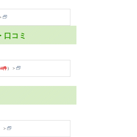
の声・口コミ
84件
）
）