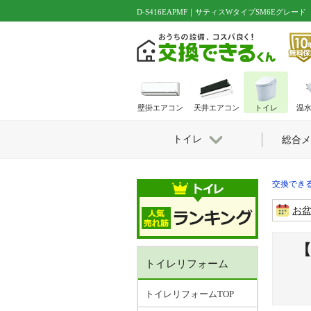
D-S416EAPMF｜サティスWタイプSM6Eグレード
壁掛エアコン
天井エアコン
トイレ
温
トイレ
総合メ
交換できる
お
【
トイレリフォーム
トイレリフォームTOP