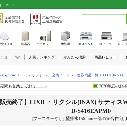
 ｜リクシル
検索キーワード入力
水洗浄便座
給湯器
エコキュート
食洗機
ガスコンロ
IHヒーター
レン
ニュー
人気ランキング
かんたん検索
商品レビュー
くん home
トイレ リフォーム・交換
トイレ・便器 商品一覧
LIXIL(INAX)
盆期間も営業しております
2026年度の
販売終了】LIXIL・リクシル(INAX) サティ
D-S416EAPMF
[ブースターなし][壁排水155mm/一部の集合住宅][