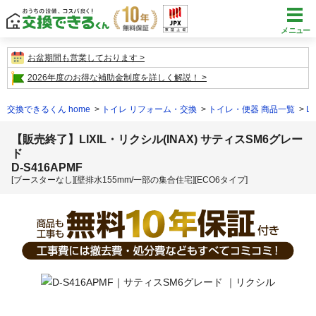
メニュー
お盆期間も営業しております
2026年度のお得な補助金制度を詳しく解説！
交換できるくん home
トイレ リフォーム・交換
トイレ・便器 商品一覧
L
【販売終了】LIXIL・リクシル(INAX) サティスSM6グレー
ド
D-S416APMF
[ブースターなし][壁排水155mm/一部の集合住宅][ECO6タイプ]