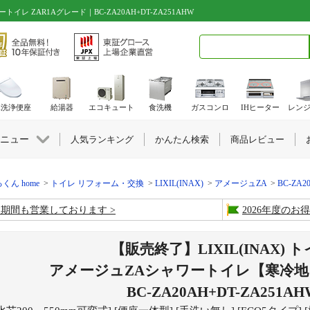
トイレ ZAR1Aグレード｜BC-ZA20AH+DT-ZA251AHW
検索キーワード入力
水洗浄便座
給湯器
エコキュート
食洗機
ガスコンロ
IHヒーター
レン
ニュー
人気ランキング
かんたん検索
商品レビュー
くん home
トイレ リフォーム・交換
LIXIL(INAX)
アメージュZA
BC-ZA20
盆期間も営業しております
2026年度の
【販売終了】LIXIL(INAX) 
アメージュZAシャワートイレ【寒冷地
BC-ZA20AH+DT-ZA251AH