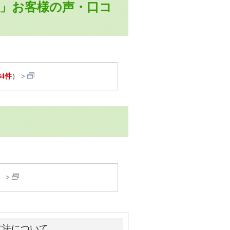
51AHW」お客様の声・口コ
84件
）
）
方法について