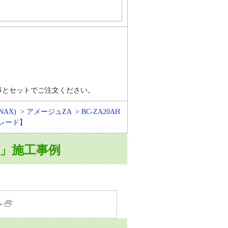
事とセットでご注文ください。
INAX)
アメージュZA
BC-ZA20AH
グレード】
AHW」施工事例