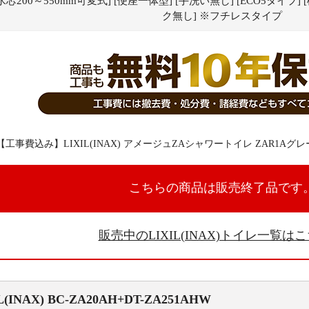
水芯200～550mm可変式] [便座一体型] [手洗い無し] [ECO5タイプ
ク無し] ※フチレスタイプ
こちらの商品は販売終了品です
販売中のLIXIL(INAX)トイレ一覧は
L(INAX)
BC-ZA20AH+DT-ZA251AHW