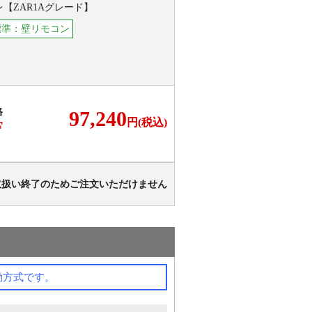
レ【ZAR1Aグレード】
標準：壁リモコン
格
97,240
円(税込)
F
取扱い終了のためご注文いただけません
動方式です。