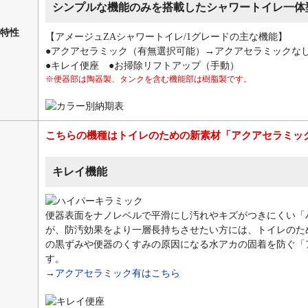
シンプルな機能のみを搭載したシャワートイレ一体
特性
【アメージュZAシャワートイレ/1グレードの主な機能】
●アクアセラミック（有無選択可能）→アクアセラミックな
●キレイ便座 ●お掃除リフトアップ（手動）
※便器部は陶器製、タンクを含む機能部は樹脂製です。
こちらの機種はトイレのための新素材「アクアセラミッ
キレイ機能
便器表面をナノレベルで平滑にし汚れやキズがつきにくい「
が、防汚効果をより一層長持ちさせたい方には、トイレのた
の黒ずみや便器のくすみの原因になる水アカの固着を防ぐ「
す。
→アクアセラミック有はこちら