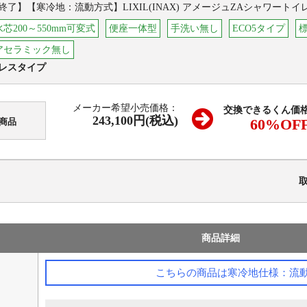
終了】【寒冷地：流動方式】LIXIL(INAX) アメージュZAシャワートイ
芯200～550mm可変式
便座一体型
手洗い無し
ECO5タイプ
アセラミック無し
レスタイプ
メーカー希望小売価格：
交換できるくん価
243,100円(税込)
60
%OF
商品
商品詳細
こちらの商品は寒冷地仕様：流