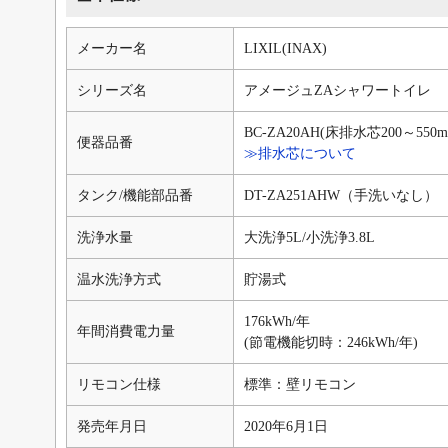
メーカー名
LIXIL(INAX)
シリーズ名
アメージュZAシャワートイレ
BC-ZA20AH(床排水芯200～55
便器品番
≫排水芯について
タンク/機能部品番
DT-ZA251AHW（手洗いなし）
洗浄水量
大洗浄5L/小洗浄3.8L
温水洗浄方式
貯湯式
176kWh/年
年間消費電力量
(節電機能切時：246kWh/年)
リモコン仕様
標準：壁リモコン
発売年月日
2020年6月1日