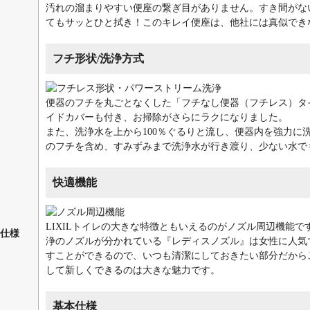
汚れの溜まりやすい便座の繋ぎ目がありません。すき間がな
てもサッとひと拭き！このキレイ便座は、他社には真似でき
フチ形状/洗浄方式
便器のフチを丸ごとなくした「フチなし便器（フチレス）タ
イドカバーも付き、お掃除がさらにラクになりました。
また、洗浄水を上から100％ぐるりと流し、便器内を強力に
のフチを含め、すみずみまで洗浄水が行き渡り、少ない水で
快適機能
LIXILトイレの大きな特徴ともいえるのがノズル周辺機能
仕様
浄のノズルが分かれている『レディスノズル』は女性に人気
すことができるので、いつも清潔にしておきたい部分だから
して新しくできるのは大きな魅力です。
基本仕様