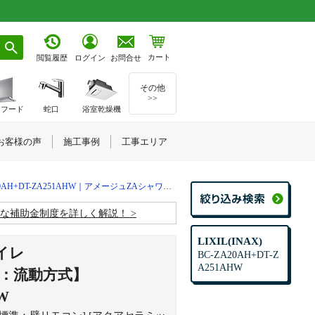
カート
お問合せ
閲覧履歴
ログイン
その他
>>
ジフード
蛇口
浴室乾燥機
お客様の声
施工事例
工事エリア
AH+DT-ZA251AHW｜アメージュZAシャワートイレ【ZAR1Aグレード】
お得な補助金制度を詳しく解説！
LIXIL(INAX)
トイレ
BC-ZA20AH+DT-Z
A251AHW
：流動方式】
W