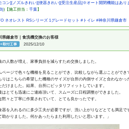
コン][ノズルきれい][便器きれい][受注生産品]※オート開閉機能はありません/
B)
)【施工担当：
千葉
】
TO ネオレスト RSシリーズ 1グレードセット
#トイレ
#神奈川県鎌倉市
川県鎌倉市｜食洗機交換のお客様
2025/12/10
族の人数が増え、家事負担を減らすため交換しました。
ムページで色々な機種を見ることができ、比較しながら選ぶことができ
もりはこちらの希望した機種のサイズが台所の内側サイズと合わなかっ
ただけました。結果、台所にピッタリフィットしています。
後はとても迅速にご連絡頂いて、スムーズに日程調整ができました。
は黙々と丁寧に作業されていて、とても良かったです。
食器を入れるのに多少工夫が必要ですが、洗い上がりなどとても満足で
て助かりました。何かあったらまた利用したいと思います。」