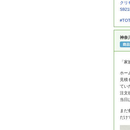
クリモ
S921
#TO
神奈
「家
ホー
見積
てい
注文
当日
まだ
だけ