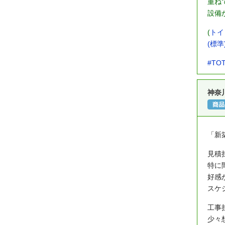
重ね
設備
(
トイ
(標準)
#TO
神奈
「新
見積
特に
好感
スケ
工事
少々