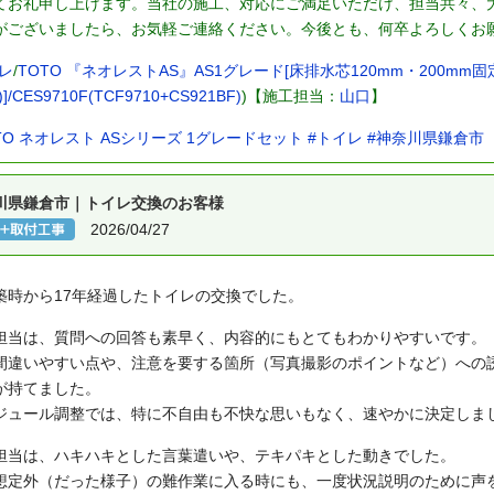
てお礼申し上げます。当社の施工、対応にご満足いただけ、担当共々、
がございましたら、お気軽ご連絡ください。今後とも、何卒よろしくお
レ
/
TOTO 『ネオレストAS』AS1グレード[床排水芯120mm・200mm固
]/CES9710F(TCF9710+CS921BF)
)【施工担当：
山口
】
TO ネオレスト ASシリーズ 1グレードセット
#トイレ
#神奈川県鎌倉市
川県鎌倉市｜トイレ交換のお客様
2026/04/27
築時から17年経過したトイレの交換でした。
担当は、質問への回答も素早く、内容的にもとてもわかりやすいです。
間違いやすい点や、注意を要する箇所（写真撮影のポイントなど）への
が持てました。
ジュール調整では、特に不自由も不快な思いもなく、速やかに決定しま
担当は、ハキハキとした言葉遣いや、テキパキとした動きでした。
想定外（だった様子）の難作業に入る時にも、一度状況説明のために声