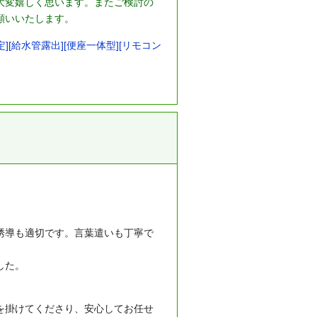
大変嬉しく思います。またご検討の
願いいたします。
定][給水管露出][便座一体型][リモコン
誘導も適切です。言葉遣いも丁寧で
した。
を掛けてくださり、安心してお任せ