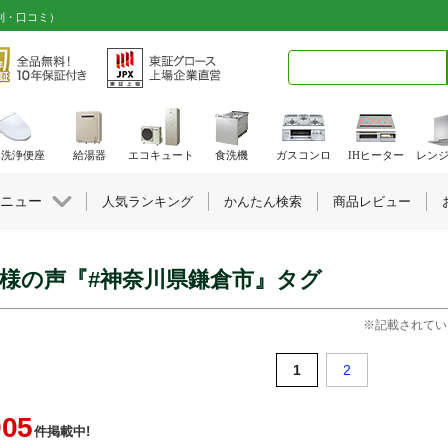
判・口コミ）
検索キーワード入力
水洗浄便座
給湯器
エコキュート
食洗機
ガスコンロ
IHヒーター
レン
ニュー
人気ランキング
かんたん検索
商品レビュー
様の声『#神奈川県鎌倉市』タグ
※記載されてい
1
2
905
件掲載中!