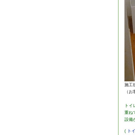
施工
（お
トイ
重ね
設備
(
ト