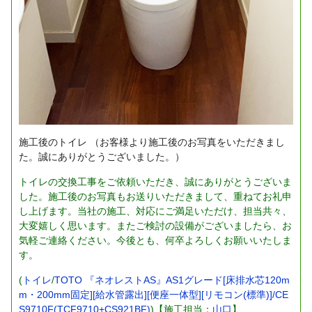
施工後のトイレ
（お客様より施工後のお写真をいただきまし
た。誠にありがとうございました。）
トイレの交換工事をご依頼いただき、誠にありがとうございま
した。施工後のお写真もお送りいただきまして、重ねてお礼申
し上げます。当社の施工、対応にご満足いただけ、担当共々、
大変嬉しく思います。またご検討の設備がございましたら、お
気軽ご連絡ください。今後とも、何卒よろしくお願いいたしま
す。
(
トイレ
/
TOTO 『ネオレストAS』AS1グレード[床排水芯120m
m・200mm固定][給水管露出][便座一体型][リモコン(標準)]/CE
S9710F(TCF9710+CS921BF)
)【施工担当：
山口
】