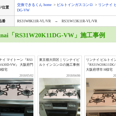
交換できるくん home
ビルトインガスコンロ
リンナイ 
ジ位置
DG-VW
品番
RS31W8K11R-VL/VR → RS31W13K11R-VL/VR
nnai「RS31W20K11DG-VW」施工事例
ナイ マイトーン『RS3
東京都大田区｜リンナイビ
リンナイ ビルトイ
0A30D-VW』 大阪府門
ルトインコンロの施工事例
『RS31W20K11DG
I様宅
大阪府堺市 H様宅
2018/05/02
2018/04/06
20