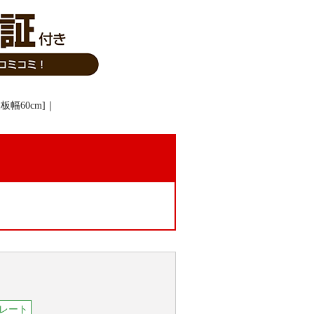
。
レート