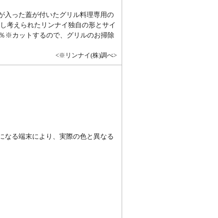
が入った蓋が付いたグリル料理専用の
求し考えられたリンナイ独自の形とサイ
9％※カットするので、グリルのお掃除
<※リンナイ(株)調べ>
になる端末により、実際の色と異なる