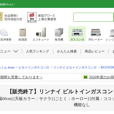
幅60cm]｜
検索キーワード入力
水洗浄便座
給湯器
エコキュート
食洗機
ガスコンロ
IHヒーター
レン
ニュー
人気ランキング
かんたん検索
商品レビュー
くん home
ビルトインガスコンロ
リンナイ ビルトインガスコンロ
RS31W2
盆期間も営業しております
2026年度の
【販売終了】リンナイ ビルトインガスコン
幅60cm] [天板カラー：サクラ] [ごとく：ホーロー] [付属：
機能なし