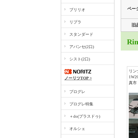
ペー
ブリリオ
リプラ
旧
スタンダード
Ri
アバンセ(2口)
シスト(2口)
リン
1W2
ノーリツTOP >
真市 
プログレ
プログレ特集
＋do(プラスドゥ)
オルシェ