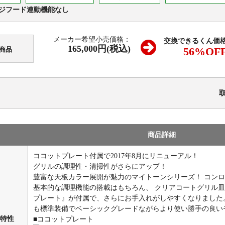
ジフード連動機能なし
メーカー希望小売価格：
交換できるくん価
165,000円(税込)
56
%OF
商品
商品詳細
ココットプレート付属で2017年8月にリニューアル！
グリルの調理性・清掃性がさらにアップ！
豊富な天板カラー展開が魅力のマイトーンシリーズ！ コン
基本的な調理機能の搭載はもちろん、 クリアコートグリル
プレート』が付属で、さらにお手入れがしやすくなりました
も標準装備でベーシックグレードながらより使い勝手の良い
特性
■ココットプレート