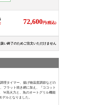
格
72,600
円(税込)
F
取扱い終了のためご注文いただけません
ロ調理タイマー、揚げ物温度調節などの
皿、フラット焼き網に加え、『ココット
。 W高火力と、魚のオートグリル機能
モデルとなりました。