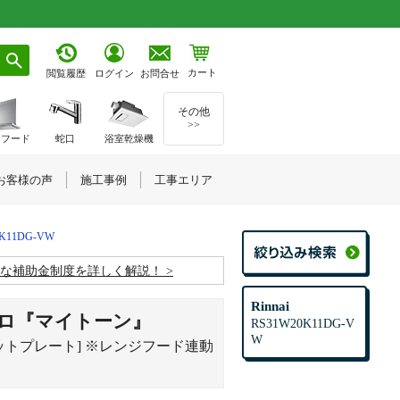
カート
お問合せ
閲覧履歴
ログイン
その他
>>
ジフード
蛇口
浴室乾燥機
お客様の声
施工事例
工事エリア
0K11DG-VW
お得な補助金制度を詳しく解説！
Rinnai
ロ『マイトーン』
RS31W20K11DG-V
W
ココットプレート] ※レンジフード連動