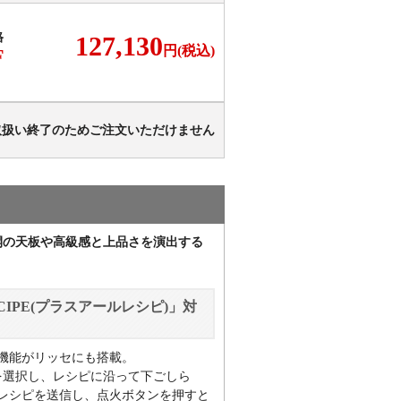
格
127,130
円(税込)
F
取扱い終了のためご注文いただけません
開の天板や高級感と上品さを演出する
IPE(プラスアールレシピ)」対
機能がリッセにも搭載。
を選択し、レシピに沿って下ごしら
レシピを送信し、点火ボタンを押すと