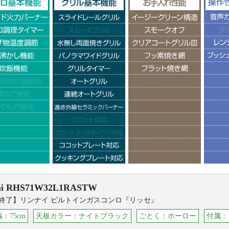
i
RHS71W32L1RASTW
終了】リンナイ ビルトインガスコンロ『リッセ』
：75cm
天板カラー：ナイトブラック
ごとく：ホーロー
付属：