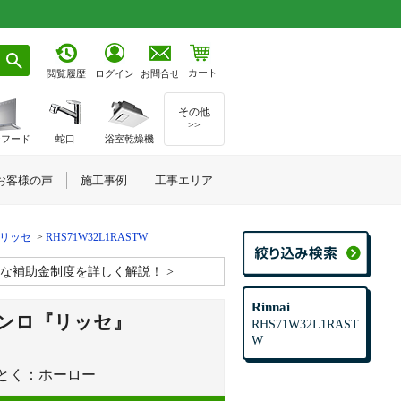
カート
お問合せ
閲覧履歴
ログイン
その他
>>
ジフード
蛇口
浴室乾燥機
お客様の声
施工事例
工事エリア
 リッセ
RHS71W32L1RASTW
お得な補助金制度を詳しく解説！
Rinnai
ンロ『リッセ』
RHS71W32L1RAST
W
ごとく：ホーロー