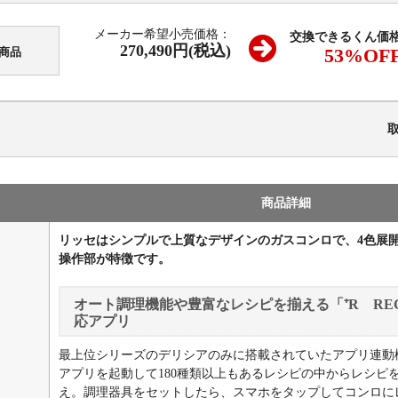
メーカー希望小売価格：
交換できるくん価
270,490円(税込)
53
%OF
商品
商品詳細
リッセはシンプルで上質なデザインのガスコンロで、4色展
操作部が特徴です。
オート調理機能や豊富なレシピを揃える「⁺R REC
応アプリ
最上位シリーズのデリシアのみに搭載されていたアプリ連動
アプリを起動して180種類以上もあるレシピの中からレシピ
え。調理器具をセットしたら、スマホをタップしてコンロに