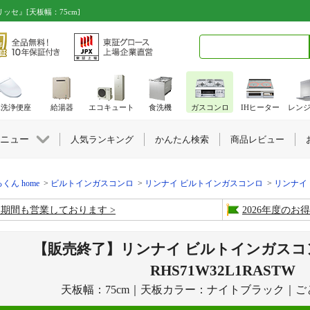
セ』[天板幅：75cm]
検索キーワード入力
水洗浄便座
給湯器
エコキュート
食洗機
ガスコンロ
IHヒーター
レン
ニュー
人気ランキング
かんたん検索
商品レビュー
くん home
ビルトインガスコンロ
リンナイ ビルトインガスコンロ
リンナイ
盆期間も営業しております
2026年度の
【販売終了】リンナイ ビルトインガスコ
RHS71W32L1RASTW
天板幅：75cm｜天板カラー：ナイトブラック｜