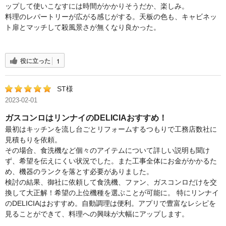
ップして使いこなすには時間がかかりそうだか、楽しみ。
料理のレパートリーが広がる感じがする。天板の色も、キャビネッ
ト扉とマッチして殺風景さが無くなり良かった。
役に立った
1
ST様
2023-02-01
ガスコンロはリンナイのDELICIAおすすめ！
最初はキッチンを流し台ごとリフォームするつもりで工務店数社に
見積もりを依頼。
その場合、食洗機など個々のアイテムについて詳しい説明も聞け
ず、希望を伝えにくい状況でした。また工事全体にお金がかかるた
め、機器のランクを落とす必要がありました。
検討の結果、御社に依頼して食洗機、ファン、ガスコンロだけを交
換して大正解！希望の上位機種を選ぶことが可能に。
特にリンナイ
のDELICIAはおすすめ。自動調理は便利。アプリで豊富なレシピを
見ることができて、料理への興味が大幅にアップします。